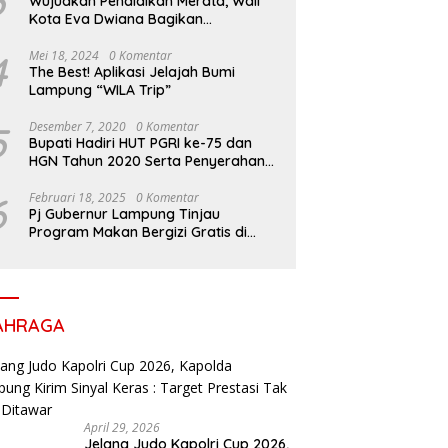
3
Wujudkan Pendidikan Merata, Wali
Kota Eva Dwiana Bagikan
Perlengkapan Sekolah untuk Ribuan
Siswa SD dan SMP
4
Mei 18, 2024
0 Komentar
The Best! Aplikasi Jelajah Bumi
Lampung “WILA Trip”
5
Desember 7, 2020
0 Komentar
Bupati Hadiri HUT PGRI ke-75 dan
HGN Tahun 2020 Serta Penyerahan
Penghargaan
6
Februari 18, 2025
0 Komentar
Pj Gubernur Lampung Tinjau
Program Makan Bergizi Gratis di
Sekolah, Dukung Generasi Sehat dan
Cerdas
AHRAGA
April 29, 2026
Jelang Judo Kapolri Cup 2026,