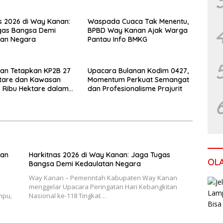
s 2026 di Way Kanan:
Waspada Cuaca Tak Menentu,
gas Bangsa Demi
BPBD Way Kanan Ajak Warga
tan Negara
Pantau Info BMKG
an Tetapkan KP2B 27
Upacara Bulanan Kodim 0427,
ktare dan Kawasan
Momentum Perkuat Semangat
 5 Ribu Hektare dalam
dan Profesionalisme Prajurit
TRW
gan
Harkitnas 2026 di Way Kanan: Jaga Tugas
OL
Bangsa Demi Kedaulatan Negara
Way Kanan – Pemerintah Kabupaten Way Kanan
menggelar Upacara Peringatan Hari Kebangkitan
mpu,
Nasional ke-118 Tingkat…