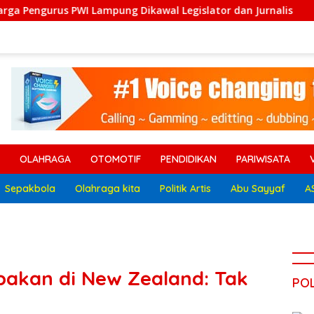
I Lampung Dikawal Legislator dan Jurnalis
Sekda Ter
OLAHRAGA
OTOMOTIF
PENDIDIKAN
PARIWISATA
Sepakbola
Olahraga kita
Politik Artis
Abu Sayyaf
A
kan di New Zealand: Tak
POL