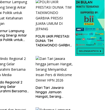
ernur Lampung
ng Sinergi Antar
POLRI UKIR PRESTASI
ai Politik untuk
DUNIA: TIM
uat Ketahanan
TAEKWONDO GARBHA
gan
PRESISI JUARA UMUM
DI JEPANG
ndo Regional 2
ang Gelar
Dari Tari Jawara
turahmi Bersama
hingga Jamuan
a Media
Hangat, Serang
Menyambut Insan Pers
di Welcome Dinner
HPN 2026