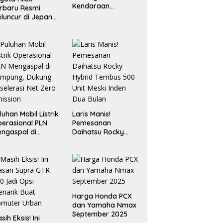
Kendaraan
rbaru Resmi
Operasional
luncur di Jepang,
Berbasis EV
ndong Mesin 2.8L
n Desain “Cyber
umo”
luhan Mobil Listrik
Laris Manis!
erasional PLN
Pemesanan
ngaspal di
Daihatsu Rocky
ampung, Dukung
Hybrid Tembus 500
selerasi Net Zero
Unit Meski Inden
ission
Dua Bulan
Harga Honda PCX
dan Yamaha Nmax
September 2025
sih Eksis! Ini