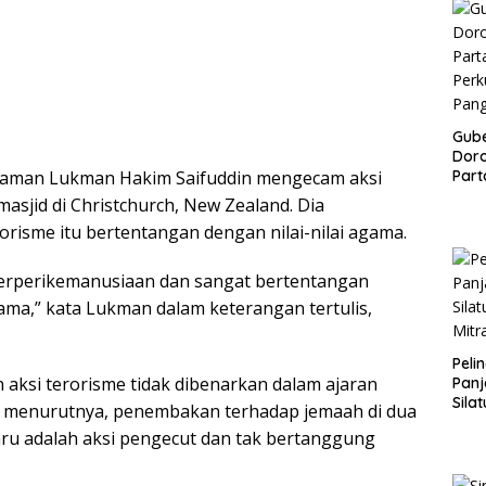
Gub
Doro
Agaman Lukman Hakim Saifuddin mengecam aksi
Part
Perk
asjid di Christchurch, New Zealand. Dia
Pan
orisme itu bertentangan dengan nilai-nilai agama.
 berperikemanusiaan dan sangat bertentangan
gama,” kata Lukman dalam keterangan tertulis,
Peli
ksi terorisme tidak dibenarkan dalam ajaran
Panj
Sila
, menurutnya, penembakan terhadap jemaah di dua
Mitr
Baru adalah aksi pengecut dan tak bertanggung