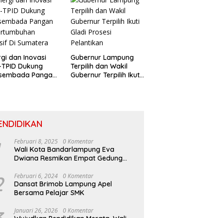
rgi dan Inovasi
Gubernur Lampung
-TPID Dukung
Terpilih dan Wakil
sembada Pangan
Gubernur Terpilih Ikuti
ertumbuhan
Gladi Prosesi
usif Di Sumatera
Pelantikan
ENDIDIKAN
Februari 8, 2025
0 Komentar
Wali Kota Bandarlampung Eva
Dwiana Resmikan Empat Gedung
Sekolah Baru
2
Februari 6, 2024
0 Komentar
Dansat Brimob Lampung Apel
Bersama Pelajar SMK
Januari 26, 2026
0 Komentar