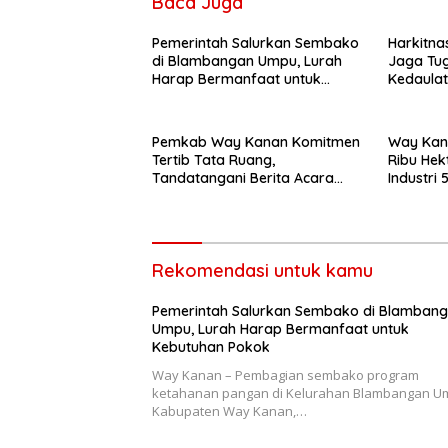
Baca Juga
Pemerintah Salurkan Sembako
Harkitna
di Blambangan Umpu, Lurah
Jaga Tu
Harap Bermanfaat untuk
Kedaula
Kebutuhan Pokok
Pemkab Way Kanan Komitmen
Way Kan
Tertib Tata Ruang,
Ribu He
Tandatangani Berita Acara
Industri
Verifikasi IPPR
Revisi R
Rekomendasi untuk kamu
Pemerintah Salurkan Sembako di Blamban
Umpu, Lurah Harap Bermanfaat untuk
Kebutuhan Pokok
Way Kanan – Pembagian sembako program
ketahanan pangan di Kelurahan Blambangan U
Kabupaten Way Kanan,…