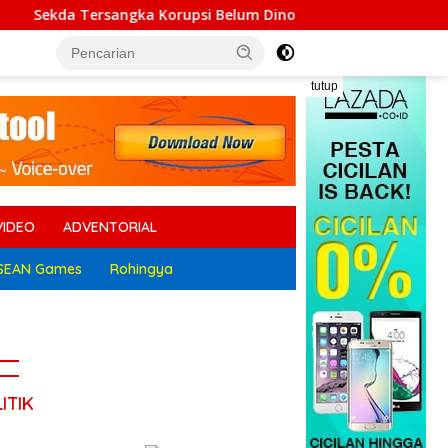
sangka Korupsi Belum Dinonaktifkan, Ratusan Massa JPK Geru
tutup
VIDEO
ADVENTORIAL
SEAN Games
Rohingya
ITIK