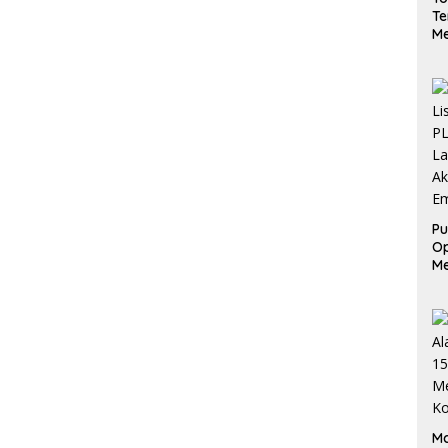
Te
Me
Ge
da
S
Pu
Op
Me
L
Ak
Em
Ma