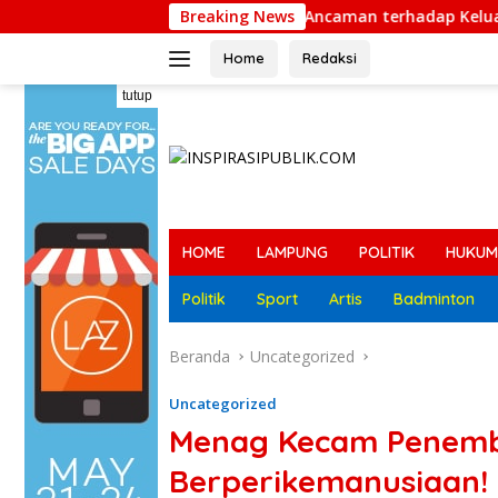
Langsung
Dugaan Ancaman terhadap Keluarga Pengurus PW
Breaking News
ke
konten
Home
Redaksi
tutup
HOME
LAMPUNG
POLITIK
HUKUM
Politik
Sport
Artis
Badminton
Beranda
Uncategorized
Uncategorized
Menag Kecam Penemba
Berperikemanusiaan!