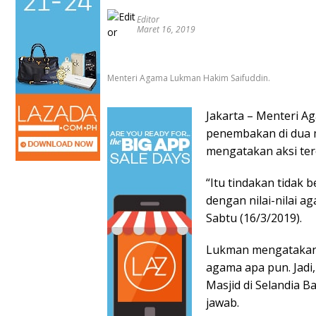
Editor
Maret 16, 2019
Menteri Agama Lukman Hakim Saifuddin.
Jakarta – Menteri 
penembakan di dua m
mengatakan aksi ter
“Itu tindakan tidak
dengan nilai-nilai a
Sabtu (16/3/2019).
Lukman mengatakan a
agama apa pun. Jadi
Masjid di Selandia 
jawab.