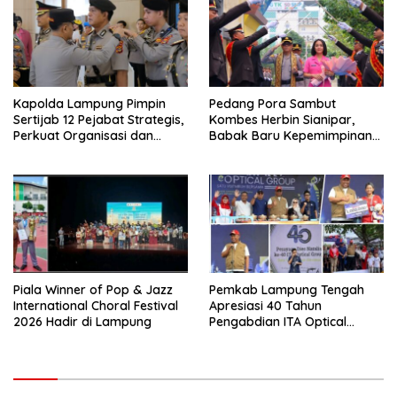
Kapolda Lampung Pimpin
Pedang Pora Sambut
Sertijab 12 Pejabat Strategis,
Kombes Herbin Sianipar,
Perkuat Organisasi dan
Babak Baru Kepemimpinan
Pelayanan Polri Presisi
di Polresta Bandar Lampung
Piala Winner of Pop & Jazz
Pemkab Lampung Tengah
International Choral Festival
Apresiasi 40 Tahun
2026 Hadir di Lampung
Pengabdian ITA Optical
Group dalam Pelayanan
Kesehatan Mata