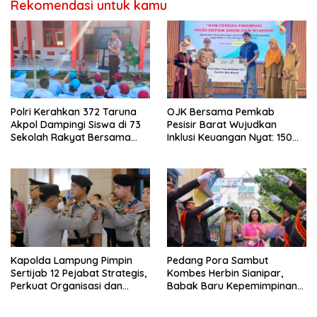
Rekomendasi untuk kamu
Polri Kerahkan 372 Taruna
OJK Bersama Pemkab
Akpol Dampingi Siswa di 73
Pesisir Barat Wujudkan
Sekolah Rakyat Bersama
Inklusi Keuangan Nyat: 150
Taruna Akademi TNI
Guru dan Tenaga Pendidik
Terima Polis Asuransi Jiwa
Kapolda Lampung Pimpin
Pedang Pora Sambut
Sertijab 12 Pejabat Strategis,
Kombes Herbin Sianipar,
Perkuat Organisasi dan
Babak Baru Kepemimpinan
Pelayanan Polri Presisi
di Polresta Bandar Lampung