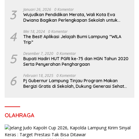
3
Januari 26, 2026
0 Komentar
Wujudkan Pendidikan Merata, Wali Kota Eva
Dwiana Bagikan Perlengkapan Sekolah untuk
Ribuan Siswa SD dan SMP
4
Mei 18, 2024
0 Komentar
The Best! Aplikasi Jelajah Bumi Lampung “WILA
Trip”
5
Desember 7, 2020
0 Komentar
Bupati Hadiri HUT PGRI ke-75 dan HGN Tahun 2020
Serta Penyerahan Penghargaan
6
Februari 18, 2025
0 Komentar
Pj Gubernur Lampung Tinjau Program Makan
Bergizi Gratis di Sekolah, Dukung Generasi Sehat
dan Cerdas
OLAHRAGA