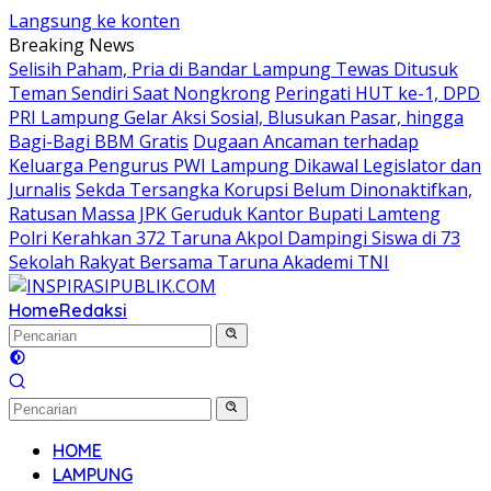
Langsung ke konten
Breaking News
Selisih Paham, Pria di Bandar Lampung Tewas Ditusuk
Teman Sendiri Saat Nongkrong
Peringati HUT ke-1, DPD
PRI Lampung Gelar Aksi Sosial, Blusukan Pasar, hingga
Bagi-Bagi BBM Gratis
Dugaan Ancaman terhadap
Keluarga Pengurus PWI Lampung Dikawal Legislator dan
Jurnalis
Sekda Tersangka Korupsi Belum Dinonaktifkan,
Ratusan Massa JPK Geruduk Kantor Bupati Lamteng
Polri Kerahkan 372 Taruna Akpol Dampingi Siswa di 73
Sekolah Rakyat Bersama Taruna Akademi TNI
Home
Redaksi
HOME
LAMPUNG