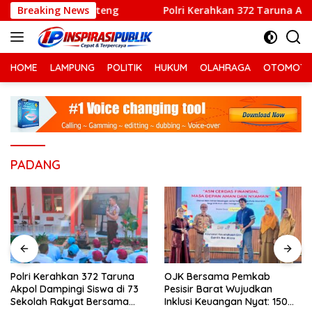
Langsung
Bupati Lamteng
Breaking News
Polri Kerahkan 372 Taruna Akpol Dampi
ke
konten
HOME
LAMPUNG
POLITIK
HUKUM
OLAHRAGA
OTOMOTI
PADANG
Polri Kerahkan 372 Taruna
OJK Bersama Pemkab
Akpol Dampingi Siswa di 73
Pesisir Barat Wujudkan
Sekolah Rakyat Bersama
Inklusi Keuangan Nyat: 150