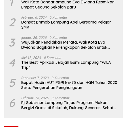
1
Wali Kota Bandarlampung Eva Dwiana Resmikan
Empat Gedung Sekolah Baru
2
Februari 6, 2024
0 Komentar
Dansat Brimob Lampung Apel Bersama Pelajar
SMK
3
Januari 26, 2026
0 Komentar
Wujudkan Pendidikan Merata, Wali Kota Eva
Dwiana Bagikan Perlengkapan Sekolah untuk
Ribuan Siswa SD dan SMP
4
Mei 18, 2024
0 Komentar
The Best! Aplikasi Jelajah Bumi Lampung “WILA
Trip”
5
Desember 7, 2020
0 Komentar
Bupati Hadiri HUT PGRI ke-75 dan HGN Tahun 2020
Serta Penyerahan Penghargaan
6
Februari 18, 2025
0 Komentar
Pj Gubernur Lampung Tinjau Program Makan
Bergizi Gratis di Sekolah, Dukung Generasi Sehat
dan Cerdas