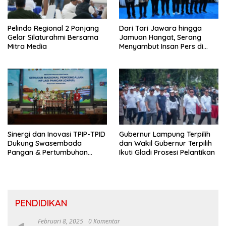
Pelindo Regional 2 Panjang
Dari Tari Jawara hingga
Gelar Silaturahmi Bersama
Jamuan Hangat, Serang
Mitra Media
Menyambut Insan Pers di
Welcome Dinner HPN 2026
Sinergi dan Inovasi TPIP-TPID
Gubernur Lampung Terpilih
Dukung Swasembada
dan Wakil Gubernur Terpilih
Pangan & Pertumbuhan
Ikuti Gladi Prosesi Pelantikan
Inklusif Di Sumatera
PENDIDIKAN
Februari 8, 2025
0 Komentar