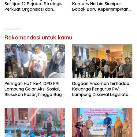
Sertijab 12 Pejabat Strategis,
Kombes Herbin Sianipar,
Perkuat Organisasi dan
Babak Baru Kepemimpinan
Pelayanan Polri Presisi
di Polresta Bandar Lampung
Rekomendasi untuk kamu
Peringati HUT ke-1, DPD PRI
Dugaan Ancaman terhadap
Lampung Gelar Aksi Sosial,
Keluarga Pengurus PWI
Blusukan Pasar, hingga Bagi-
Lampung Dikawal Legislator
Bagi BBM Gratis
dan Jurnalis