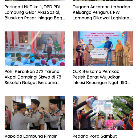
Peringati HUT ke-1, DPD PRI
Dugaan Ancaman terhadap
Lampung Gelar Aksi Sosial,
Keluarga Pengurus PWI
Blusukan Pasar, hingga Bagi-
Lampung Dikawal Legislator
Bagi BBM Gratis
dan Jurnalis
Polri Kerahkan 372 Taruna
OJK Bersama Pemkab
Akpol Dampingi Siswa di 73
Pesisir Barat Wujudkan
Sekolah Rakyat Bersama
Inklusi Keuangan Nyat: 150
Taruna Akademi TNI
Guru dan Tenaga Pendidik
Terima Polis Asuransi Jiwa
Kapolda Lampung Pimpin
Pedang Pora Sambut