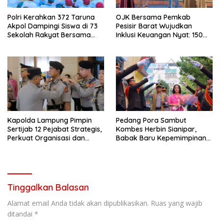
Polri Kerahkan 372 Taruna
OJK Bersama Pemkab
Akpol Dampingi Siswa di 73
Pesisir Barat Wujudkan
Sekolah Rakyat Bersama
Inklusi Keuangan Nyat: 150
Taruna Akademi TNI
Guru dan Tenaga Pendidik
Terima Polis Asuransi Jiwa
Kapolda Lampung Pimpin
Pedang Pora Sambut
Sertijab 12 Pejabat Strategis,
Kombes Herbin Sianipar,
Perkuat Organisasi dan
Babak Baru Kepemimpinan
Pelayanan Polri Presisi
di Polresta Bandar Lampung
Tinggalkan Balasan
Alamat email Anda tidak akan dipublikasikan.
Ruas yang wajib
ditandai
*