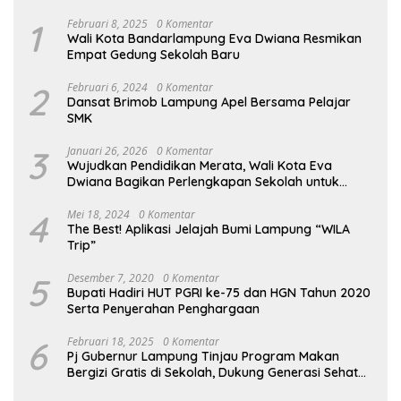
1
Februari 8, 2025
0 Komentar
Wali Kota Bandarlampung Eva Dwiana Resmikan
Empat Gedung Sekolah Baru
2
Februari 6, 2024
0 Komentar
Dansat Brimob Lampung Apel Bersama Pelajar
SMK
3
Januari 26, 2026
0 Komentar
Wujudkan Pendidikan Merata, Wali Kota Eva
Dwiana Bagikan Perlengkapan Sekolah untuk
Ribuan Siswa SD dan SMP
4
Mei 18, 2024
0 Komentar
The Best! Aplikasi Jelajah Bumi Lampung “WILA
Trip”
5
Desember 7, 2020
0 Komentar
Bupati Hadiri HUT PGRI ke-75 dan HGN Tahun 2020
Serta Penyerahan Penghargaan
6
Februari 18, 2025
0 Komentar
Pj Gubernur Lampung Tinjau Program Makan
Bergizi Gratis di Sekolah, Dukung Generasi Sehat
dan Cerdas