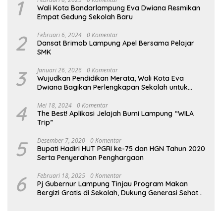
1
Wali Kota Bandarlampung Eva Dwiana Resmikan
Empat Gedung Sekolah Baru
2
Februari 6, 2024
0 Komentar
Dansat Brimob Lampung Apel Bersama Pelajar
SMK
3
Januari 26, 2026
0 Komentar
Wujudkan Pendidikan Merata, Wali Kota Eva
Dwiana Bagikan Perlengkapan Sekolah untuk
Ribuan Siswa SD dan SMP
4
Mei 18, 2024
0 Komentar
The Best! Aplikasi Jelajah Bumi Lampung “WILA
Trip”
5
Desember 7, 2020
0 Komentar
Bupati Hadiri HUT PGRI ke-75 dan HGN Tahun 2020
Serta Penyerahan Penghargaan
6
Februari 18, 2025
0 Komentar
Pj Gubernur Lampung Tinjau Program Makan
Bergizi Gratis di Sekolah, Dukung Generasi Sehat
dan Cerdas