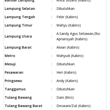
Bandar Lampung
:
Anita Susanti (Kabiro)
Lampung Selatan
:
Dibutuhkan
Lampung Tengah
:
Febir (Kabiro)
Lampung Timur
:
Wahyu (Kabiro)
A.Sandy Agus Setiawan,Eko
Lampung Utara
:
Apriansyah (Kabiro)
Lampung Barat
:
Alvian (Kabiro)
Metro
:
Wahyudi (Kabiro)
Mesuji
:
Dibutuhkan
Pesawaran
:
Heri (Kabiro)
Pringsewu
:
Andy (Kabiro)
Tanggamus
:
Dibutuhkan
Tulang Bawang
:
Dani (Biro)
Tulang Bawang Barat
:
Deswani/Zuli (Kabiro)