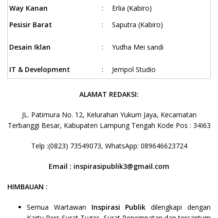
Way Kanan
:
Erlia (Kabiro)
Pesisir Barat
:
Saputra (Kabiro)
Desain Iklan
:
Yudha Mei sandi
IT & Development
:
Jempol Studio
ALAMAT REDAKSI:
JL. Patimura No. 12, Kelurahan Yukum Jaya, Kecamatan
Terbanggi Besar, Kabupaten Lampung Tengah Kode Pos : 34I63
Telp :(0823) 73549073, WhatsApp: 089646623724
Email : inspirasipublik3@gmail.com
HIMBAUAN :
Semua Wartawan
Inspirasi
Publik
dilengkapi dengan
Kartu Pers Surat Tugas, Surat Penempatan dan tercantum