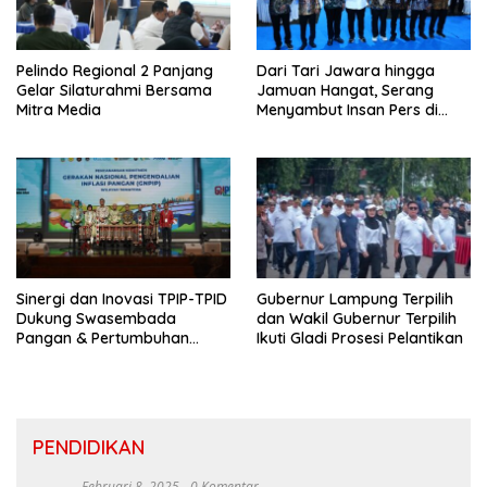
Pelindo Regional 2 Panjang
Dari Tari Jawara hingga
Gelar Silaturahmi Bersama
Jamuan Hangat, Serang
Mitra Media
Menyambut Insan Pers di
Welcome Dinner HPN 2026
Sinergi dan Inovasi TPIP-TPID
Gubernur Lampung Terpilih
Dukung Swasembada
dan Wakil Gubernur Terpilih
Pangan & Pertumbuhan
Ikuti Gladi Prosesi Pelantikan
Inklusif Di Sumatera
PENDIDIKAN
Februari 8, 2025
0 Komentar