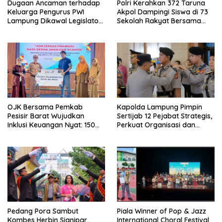
Dugaan Ancaman terhadap
Polri Kerahkan 372 Taruna
Keluarga Pengurus PWI
Akpol Dampingi Siswa di 73
Lampung Dikawal Legislator
Sekolah Rakyat Bersama
dan Jurnalis
Taruna Akademi TNI
OJK Bersama Pemkab
Kapolda Lampung Pimpin
Pesisir Barat Wujudkan
Sertijab 12 Pejabat Strategis,
Inklusi Keuangan Nyat: 150
Perkuat Organisasi dan
Guru dan Tenaga Pendidik
Pelayanan Polri Presisi
Terima Polis Asuransi Jiwa
Pedang Pora Sambut
Piala Winner of Pop & Jazz
Kombes Herbin Sianipar,
International Choral Festival