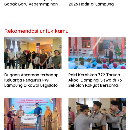
Babak Baru Kepemimpinan
2026 Hadir di Lampung
di Polresta Bandar Lampung
Rekomendasi untuk kamu
Dugaan Ancaman terhadap
Polri Kerahkan 372 Taruna
Keluarga Pengurus PWI
Akpol Dampingi Siswa di 73
Lampung Dikawal Legislator
Sekolah Rakyat Bersama
dan Jurnalis
Taruna Akademi TNI