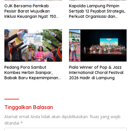
OJK Bersama Pemkab
Kapolda Lampung Pimpin
Pesisir Barat Wujudkan
Sertijab 12 Pejabat Strategis,
Inklusi Keuangan Nyat: 150
Perkuat Organisasi dan
Guru dan Tenaga Pendidik
Pelayanan Polri Presisi
Terima Polis Asuransi Jiwa
Pedang Pora Sambut
Piala Winner of Pop & Jazz
Kombes Herbin Sianipar,
International Choral Festival
Babak Baru Kepemimpinan
2026 Hadir di Lampung
di Polresta Bandar Lampung
Tinggalkan Balasan
Alamat email Anda tidak akan dipublikasikan.
Ruas yang wajib
ditandai
*