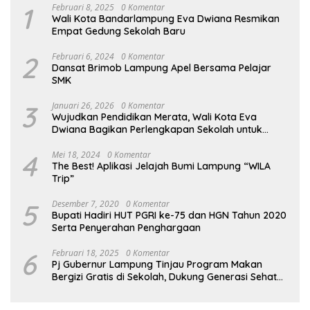
1
Februari 8, 2025
0 Komentar
Wali Kota Bandarlampung Eva Dwiana Resmikan
Empat Gedung Sekolah Baru
2
Februari 6, 2024
0 Komentar
Dansat Brimob Lampung Apel Bersama Pelajar
SMK
3
Januari 26, 2026
0 Komentar
Wujudkan Pendidikan Merata, Wali Kota Eva
Dwiana Bagikan Perlengkapan Sekolah untuk
Ribuan Siswa SD dan SMP
4
Mei 18, 2024
0 Komentar
The Best! Aplikasi Jelajah Bumi Lampung “WILA
Trip”
5
Desember 7, 2020
0 Komentar
Bupati Hadiri HUT PGRI ke-75 dan HGN Tahun 2020
Serta Penyerahan Penghargaan
6
Februari 18, 2025
0 Komentar
Pj Gubernur Lampung Tinjau Program Makan
Bergizi Gratis di Sekolah, Dukung Generasi Sehat
dan Cerdas