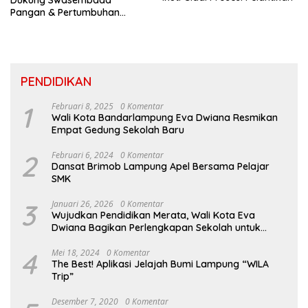
Dukung Swasembada
Pangan & Pertumbuhan
Inklusif Di Sumatera
PENDIDIKAN
1
Februari 8, 2025
0 Komentar
Wali Kota Bandarlampung Eva Dwiana Resmikan
Empat Gedung Sekolah Baru
2
Februari 6, 2024
0 Komentar
Dansat Brimob Lampung Apel Bersama Pelajar
SMK
3
Januari 26, 2026
0 Komentar
Wujudkan Pendidikan Merata, Wali Kota Eva
Dwiana Bagikan Perlengkapan Sekolah untuk
Ribuan Siswa SD dan SMP
4
Mei 18, 2024
0 Komentar
The Best! Aplikasi Jelajah Bumi Lampung “WILA
Trip”
Desember 7, 2020
0 Komentar