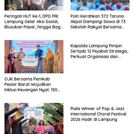
Peringati HUT ke-1, DPD PRI
Polri Kerahkan 372 Taruna
Lampung Gelar Aksi Sosial,
Akpol Dampingi Siswa di 73
Blusukan Pasar, hingga Bagi-
Sekolah Rakyat Bersama
Bagi BBM Gratis
Taruna Akademi TNI
Kapolda Lampung Pimpin
Sertijab 12 Pejabat Strategis,
Perkuat Organisasi dan
Pelayanan Polri Presisi
OJK Bersama Pemkab
Pesisir Barat Wujudkan
Inklusi Keuangan Nyat: 150
Guru dan Tenaga Pendidik
Terima Polis Asuransi Jiwa
Piala Winner of Pop & Jazz
International Choral Festival
2026 Hadir di Lampung