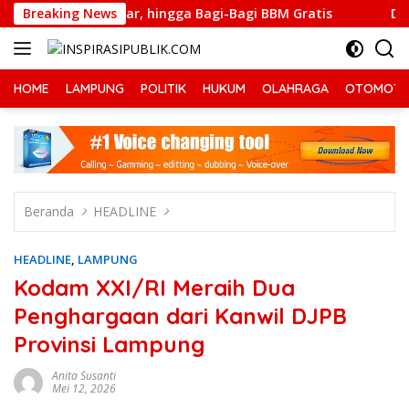
Langsung
 Blusukan Pasar, hingga Bagi-Bagi BBM Gratis
Breaking News
Dugaan An
ke
konten
HOME
LAMPUNG
POLITIK
HUKUM
OLAHRAGA
OTOMOTI
Beranda
HEADLINE
HEADLINE
,
LAMPUNG
Kodam XXI/RI Meraih Dua
Penghargaan dari Kanwil DJPB
Provinsi Lampung
Anita Susanti
Mei 12, 2026