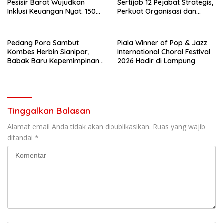
Pesisir Barat Wujudkan
Sertijab 12 Pejabat Strategis,
Inklusi Keuangan Nyat: 150
Perkuat Organisasi dan
Guru dan Tenaga Pendidik
Pelayanan Polri Presisi
Terima Polis Asuransi Jiwa
Pedang Pora Sambut
Piala Winner of Pop & Jazz
Kombes Herbin Sianipar,
International Choral Festival
Babak Baru Kepemimpinan
2026 Hadir di Lampung
di Polresta Bandar Lampung
Tinggalkan Balasan
Alamat email Anda tidak akan dipublikasikan.
Ruas yang wajib
ditandai
*