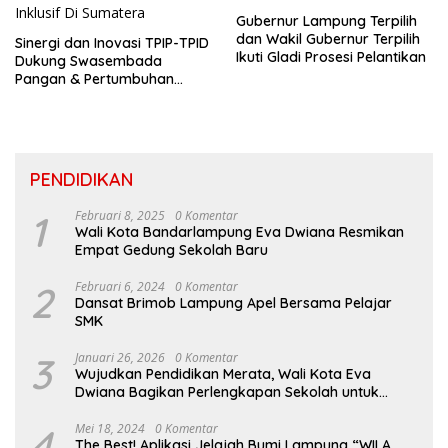
Gubernur Lampung Terpilih
dan Wakil Gubernur Terpilih
Sinergi dan Inovasi TPIP-TPID
Ikuti Gladi Prosesi Pelantikan
Dukung Swasembada
Pangan & Pertumbuhan
Inklusif Di Sumatera
PENDIDIKAN
1
Februari 8, 2025
0 Komentar
Wali Kota Bandarlampung Eva Dwiana Resmikan
Empat Gedung Sekolah Baru
2
Februari 6, 2024
0 Komentar
Dansat Brimob Lampung Apel Bersama Pelajar
SMK
3
Januari 26, 2026
0 Komentar
Wujudkan Pendidikan Merata, Wali Kota Eva
Dwiana Bagikan Perlengkapan Sekolah untuk
Ribuan Siswa SD dan SMP
4
Mei 18, 2024
0 Komentar
The Best! Aplikasi Jelajah Bumi Lampung “WILA