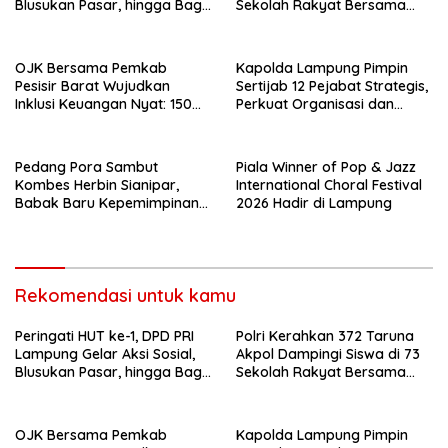
Blusukan Pasar, hingga Bagi-
Sekolah Rakyat Bersama
Bagi BBM Gratis
Taruna Akademi TNI
OJK Bersama Pemkab
Kapolda Lampung Pimpin
Pesisir Barat Wujudkan
Sertijab 12 Pejabat Strategis,
Inklusi Keuangan Nyat: 150
Perkuat Organisasi dan
Guru dan Tenaga Pendidik
Pelayanan Polri Presisi
Terima Polis Asuransi Jiwa
Pedang Pora Sambut
Piala Winner of Pop & Jazz
Kombes Herbin Sianipar,
International Choral Festival
Babak Baru Kepemimpinan
2026 Hadir di Lampung
di Polresta Bandar Lampung
Rekomendasi untuk kamu
Peringati HUT ke-1, DPD PRI
Polri Kerahkan 372 Taruna
Lampung Gelar Aksi Sosial,
Akpol Dampingi Siswa di 73
Blusukan Pasar, hingga Bagi-
Sekolah Rakyat Bersama
Bagi BBM Gratis
Taruna Akademi TNI
OJK Bersama Pemkab
Kapolda Lampung Pimpin