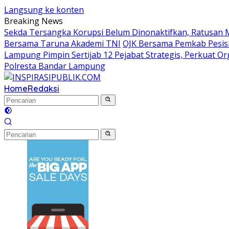
Langsung ke konten
Breaking News
Sekda Tersangka Korupsi Belum Dinonaktifkan, Ratusan 
Bersama Taruna Akademi TNI
OJK Bersama Pemkab Pesisir
Lampung Pimpin Sertijab 12 Pejabat Strategis, Perkuat Org
Polresta Bandar Lampung
Home
Redaksi