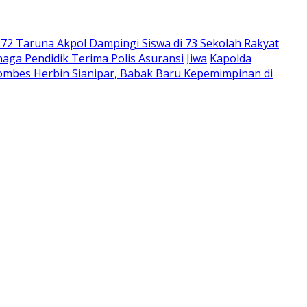
372 Taruna Akpol Dampingi Siswa di 73 Sekolah Rakyat
ga Pendidik Terima Polis Asuransi Jiwa
Kapolda
mbes Herbin Sianipar, Babak Baru Kepemimpinan di