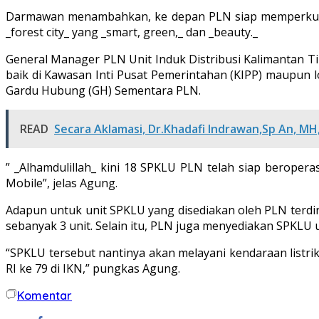
Darmawan menambahkan, ke depan PLN siap memperkuat du
_forest city_ yang _smart, green,_ dan _beauty._
General Manager PLN Unit Induk Distribusi Kalimantan Ti
baik di Kawasan Inti Pusat Pemerintahan (KIPP) maupun l
Gardu Hubung (GH) Sementara PLN.
READ
Secara Aklamasi, Dr.Khadafi Indrawan,Sp An, MH,
” _Alhamdulillah_ kini 18 SPKLU PLN telah siap beropera
Mobile”, jelas Agung.
Adapun untuk unit SPKLU yang disediakan oleh PLN terdir
sebanyak 3 unit. Selain itu, PLN juga menyediakan SPKLU 
“SPKLU tersebut nantinya akan melayani kendaraan listr
RI ke 79 di IKN,” pungkas Agung.
Komentar