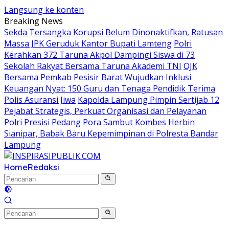
Langsung ke konten
Breaking News
Sekda Tersangka Korupsi Belum Dinonaktifkan, Ratusan
Massa JPK Geruduk Kantor Bupati Lamteng
Polri
Kerahkan 372 Taruna Akpol Dampingi Siswa di 73
Sekolah Rakyat Bersama Taruna Akademi TNI
OJK
Bersama Pemkab Pesisir Barat Wujudkan Inklusi
Keuangan Nyat: 150 Guru dan Tenaga Pendidik Terima
Polis Asuransi Jiwa
Kapolda Lampung Pimpin Sertijab 12
Pejabat Strategis, Perkuat Organisasi dan Pelayanan
Polri Presisi
Pedang Pora Sambut Kombes Herbin
Sianipar, Babak Baru Kepemimpinan di Polresta Bandar
Lampung
Home
Redaksi