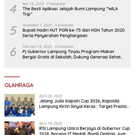
4
Mei 18, 2024
0 Komentar
The Best! Aplikasi Jelajah Bumi Lampung “WILA
Trip”
5
Desember 7, 2020
0 Komentar
Bupati Hadiri HUT PGRI ke-75 dan HGN Tahun 2020
Serta Penyerahan Penghargaan
6
Februari 18, 2025
0 Komentar
Pj Gubernur Lampung Tinjau Program Makan
Bergizi Gratis di Sekolah, Dukung Generasi Sehat
dan Cerdas
OLAHRAGA
April 29, 2026
Jelang Judo Kapolri Cup 2026, Kapolda
Lampung Kirim Sinyal Keras : Target Prestasi
Tak Bisa Ditawar
April 19, 2026
IPSI Lampung Utara Berjaya di Gubernur Cup
2026, Borong 17 Medali, Romli Optimis Juara