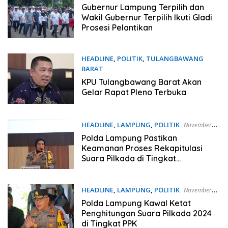
2025
Gubernur Lampung Terpilih dan
Wakil Gubernur Terpilih Ikuti Gladi
Prosesi Pelantikan
HEADLINE
,
POLITIK
,
TULANGBAWANG
BARAT
Desember 4, 2024
KPU Tulangbawang Barat Akan
Gelar Rapat Pleno Terbuka
HEADLINE
,
LAMPUNG
,
POLITIK
November
30, 2024
Polda Lampung Pastikan
Keamanan Proses Rekapitulasi
Suara Pilkada di Tingkat
Kecamatan
HEADLINE
,
LAMPUNG
,
POLITIK
November
30, 2024
Polda Lampung Kawal Ketat
Penghitungan Suara Pilkada 2024
di Tingkat PPK