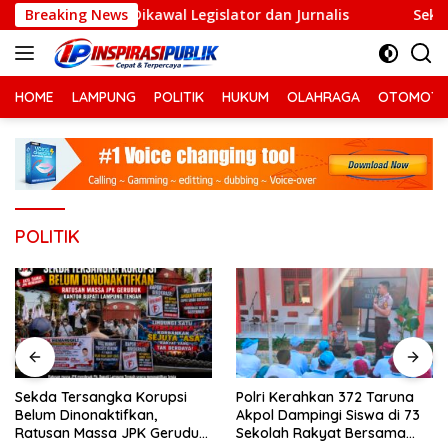
Langsung
ng Dikawal Legislator dan Jurnalis
Breaking News
Sekda Tersangka 
ke
konten
HOME
LAMPUNG
POLITIK
HUKUM
OLAHRAGA
OTOMOTI
POLITIK
Sekda Tersangka Korupsi
Polri Kerahkan 372 Taruna
Belum Dinonaktifkan,
Akpol Dampingi Siswa di 73
Ratusan Massa JPK Geruduk
Sekolah Rakyat Bersama