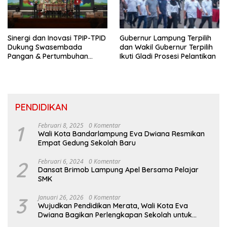
Sinergi dan Inovasi TPIP-TPID
Gubernur Lampung Terpilih
Dukung Swasembada
dan Wakil Gubernur Terpilih
Pangan & Pertumbuhan
Ikuti Gladi Prosesi Pelantikan
Inklusif Di Sumatera
PENDIDIKAN
1
Februari 8, 2025
0 Komentar
Wali Kota Bandarlampung Eva Dwiana Resmikan
Empat Gedung Sekolah Baru
2
Februari 6, 2024
0 Komentar
Dansat Brimob Lampung Apel Bersama Pelajar
SMK
3
Januari 26, 2026
0 Komentar
Wujudkan Pendidikan Merata, Wali Kota Eva
Dwiana Bagikan Perlengkapan Sekolah untuk
Ribuan Siswa SD dan SMP