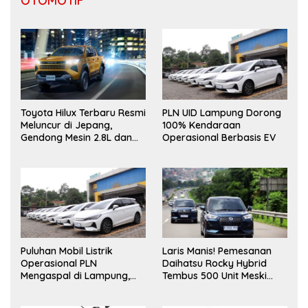
OTOMOTIF
Toyota Hilux Terbaru Resmi
PLN UID Lampung Dorong
Meluncur di Jepang,
100% Kendaraan
Gendong Mesin 2.8L dan
Operasional Berbasis EV
Desain “Cyber Sumo”
Puluhan Mobil Listrik
Laris Manis! Pemesanan
Operasional PLN
Daihatsu Rocky Hybrid
Mengaspal di Lampung,
Tembus 500 Unit Meski
Dukung Akselerasi Net
Inden Dua Bulan
Zero Emission