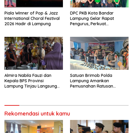
Piala Winner of Pop & Jazz
DPC PKB Kota Bandar
International Choral Festival
Lampung Gelar Rapat
2026 Hadir di Lampung
Pengurus, Perkuat
Konsolidasi Menuju Partai
yang Semakin Dekat dengan
Rakyat
Almira Nabila Fauzi dan
Satuan Brimob Polda
Kepala BPS Provinsi
Lampung Amankan
Lampung Tinjau Langsung
Pemusnahan Ratusan
Sensus Ekonomi 2026 di
Senjata Api Rakitan dan
Pasar Gadingrejo Pringsewu
Amunisi Serahan Masyarakat
Rekomendasi untuk kamu