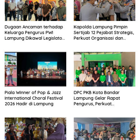
Dugaan Ancaman terhadap
Kapolda Lampung Pimpin
Keluarga Pengurus PWI
Sertijab 12 Pejabat Strategis,
Lampung Dikawal Legislator
Perkuat Organisasi dan
dan Jurnalis
Pelayanan Polri Presisi
Piala Winner of Pop & Jazz
DPC PKB Kota Bandar
International Choral Festival
Lampung Gelar Rapat
2026 Hadir di Lampung
Pengurus, Perkuat
Konsolidasi Menuju Partai
yang Semakin Dekat dengan
Rakyat