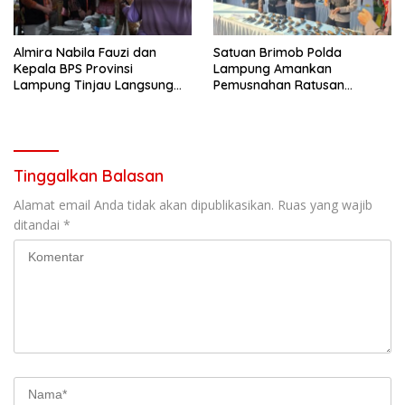
Almira Nabila Fauzi dan
Satuan Brimob Polda
Kepala BPS Provinsi
Lampung Amankan
Lampung Tinjau Langsung
Pemusnahan Ratusan
Sensus Ekonomi 2026 di
Senjata Api Rakitan dan
Pasar Gadingrejo Pringsewu
Amunisi Serahan Masyarakat
Tinggalkan Balasan
Alamat email Anda tidak akan dipublikasikan.
Ruas yang wajib
ditandai
*