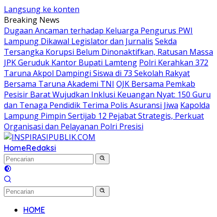
Langsung ke konten
Breaking News
Dugaan Ancaman terhadap Keluarga Pengurus PWI
Lampung Dikawal Legislator dan Jurnalis
Sekda
Tersangka Korupsi Belum Dinonaktifkan, Ratusan Massa
JPK Geruduk Kantor Bupati Lamteng
Polri Kerahkan 372
Taruna Akpol Dampingi Siswa di 73 Sekolah Rakyat
Bersama Taruna Akademi TNI
OJK Bersama Pemkab
Pesisir Barat Wujudkan Inklusi Keuangan Nyat: 150 Guru
dan Tenaga Pendidik Terima Polis Asuransi Jiwa
Kapolda
Lampung Pimpin Sertijab 12 Pejabat Strategis, Perkuat
Organisasi dan Pelayanan Polri Presisi
Home
Redaksi
HOME