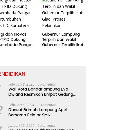
rgi dan Inovasi
Gubernur Lampung
-TPID Dukung
Terpilih dan Wakil
sembada Pangan
Gubernur Terpilih Ikuti
ertumbuhan
Gladi Prosesi
usif Di Sumatera
Pelantikan
ENDIDIKAN
Februari 8, 2025
0 Komentar
Wali Kota Bandarlampung Eva
Dwiana Resmikan Empat Gedung
Sekolah Baru
2
Februari 6, 2024
0 Komentar
Dansat Brimob Lampung Apel
Bersama Pelajar SMK
Januari 26, 2026
0 Komentar