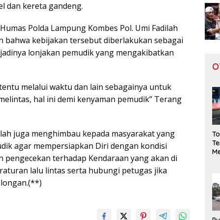
l dan kereta gandeng.
d Humas Polda Lampung Kombes Pol. Umi Fadilah
 bahwa kebijakan tersebut diberlakukan sebagai
erjadinya lonjakan pemudik yang mengakibatkan
O
tentu melalui waktu dan lain sebagainya untuk
melintas, hal ini demi kenyaman pemudik” Terang
ilah juga menghimbau kepada masyarakat yang
To
Te
dik agar mempersiapkan Diri dengan kondisi
Me
n pengecekan terhadap Kendaraan yang akan di
Ge
da
raturan lalu lintas serta hubungi petugas jika
S
ongan.(**)