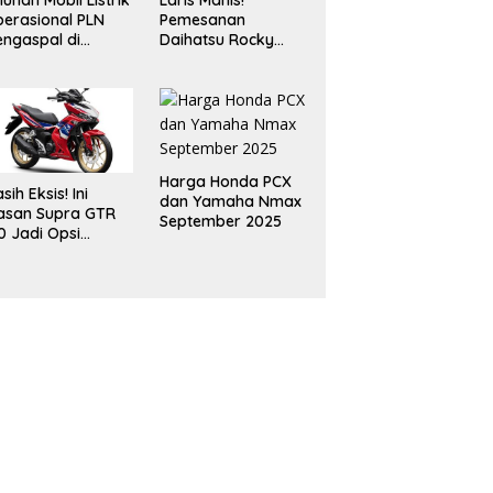
luhan Mobil Listrik
Laris Manis!
erasional PLN
Pemesanan
ngaspal di
Daihatsu Rocky
ampung, Dukung
Hybrid Tembus 500
selerasi Net Zero
Unit Meski Inden
ission
Dua Bulan
Harga Honda PCX
sih Eksis! Ini
dan Yamaha Nmax
asan Supra GTR
September 2025
0 Jadi Opsi
narik Buat
omuter Urban