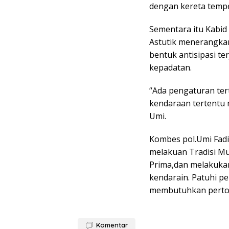
dengan kereta tempe
Sementara itu Kabi
Astutik menerangkan
bentuk antisipasi t
kepadatan.
“Ada pengaturan ter
kendaraan tertentu 
Umi.
Kombes pol.Umi Fad
melakuan Tradisi Mu
Prima,dan melakuka
kendarain. Patuhi pe
membutuhkan pertol
Komentar