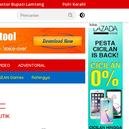
Polri Kerahkan 372 Taruna Akpol Dampingi Siswa di 73
tutup
VIDEO
ADVENTORIAL
SEAN Games
Rohingya
ITIK