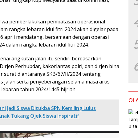
nal” ungkap Kbp Medyanta saat di konfirmasi,
ahwa pemberlakukan pembatasan operasional
m rangka lebaran idul fitri 2024 akan digelar pada
 16 aprli mendatang, bersamaan dengan operasi
4 dalam rangka lebaran idul fitri 2024.
ai angkutan jalan itu sendiri berdasarkan
rjen Perhubdar, kakorlantas polri, dan dirjen bina
surat diantaranya SKB/67/II/2024 tentang
tas jalan serta penyeberangan selama masa arus
 lebaran tahun 2024/1445 hijriah.
OL
ni Jadi Siswa Ditukba SPN Kemiling Lulus
Anak Tukang Ojek Siswa Inspiratif