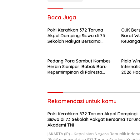
Baca Juga
Polri Kerahkan 372 Taruna
OJK Ber
Akpol Dampingi Siswa di 73
Barat Wu
Sekolah Rakyat Bersama
Keuangan
Taruna Akademi TNI
Tenaga P
Asuransi
Pedang Pora Sambut Kombes
Piala Wi
Herbin Sianipar, Babak Baru
Internati
Kepemimpinan di Polresta
2026 Had
Bandar Lampung
Rekomendasi untuk kamu
Polri Kerahkan 372 Taruna Akpol Dampingi
Siswa di 73 Sekolah Rakyat Bersama Tarun
Akademi TNI
JAKARTA (IP) – Kepolisian Negara Republik Indon
(Polri) mengerahkan 372 Taruna Akademi Kepoli