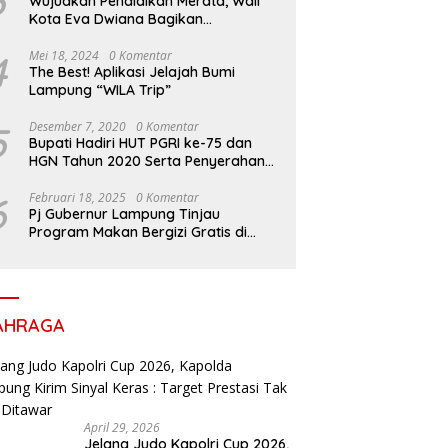
3
Wujudkan Pendidikan Merata, Wali
Kota Eva Dwiana Bagikan
Perlengkapan Sekolah untuk Ribuan
Siswa SD dan SMP
4
Mei 18, 2024
0 Komentar
The Best! Aplikasi Jelajah Bumi
Lampung “WILA Trip”
5
Desember 7, 2020
0 Komentar
Bupati Hadiri HUT PGRI ke-75 dan
HGN Tahun 2020 Serta Penyerahan
Penghargaan
6
Februari 18, 2025
0 Komentar
Pj Gubernur Lampung Tinjau
Program Makan Bergizi Gratis di
Sekolah, Dukung Generasi Sehat dan
Cerdas
AHRAGA
April 29, 2026
Jelang Judo Kapolri Cup 2026,