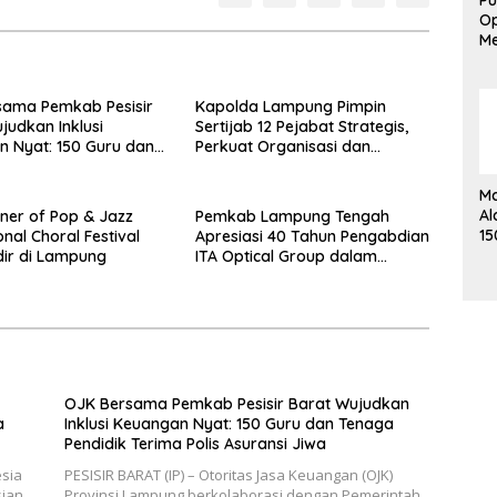
Pu
Op
Me
L
Ak
Em
sama Pemkab Pesisir
Kapolda Lampung Pimpin
judkan Inklusi
Sertijab 12 Pejabat Strategis,
 Nyat: 150 Guru dan
Perkuat Organisasi dan
endidik Terima Polis
Pelayanan Polri Presisi
 Jiwa
Ma
Al
nner of Pop & Jazz
Pemkab Lampung Tengah
15
onal Choral Festival
Apresiasi 40 Tahun Pengabdian
Me
ir di Lampung
ITA Optical Group dalam
K
Pelayanan Kesehatan Mata
OJK Bersama Pemkab Pesisir Barat Wujudkan
a
Inklusi Keuangan Nyat: 150 Guru dan Tenaga
Pendidik Terima Polis Asuransi Jiwa
esia
PESISIR BARAT (IP) – Otoritas Jasa Keuangan (OJK)
sian
Provinsi Lampung berkolaborasi dengan Pemerintah