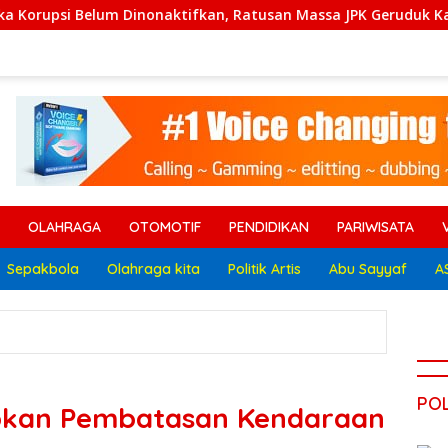
aktifkan, Ratusan Massa JPK Geruduk Kantor Bupati Lamteng
OLAHRAGA
OTOMOTIF
PENDIDIKAN
PARIWISATA
Sepakbola
Olahraga kita
Politik Artis
Abu Sayyaf
A
POL
pkan Pembatasan Kendaraan