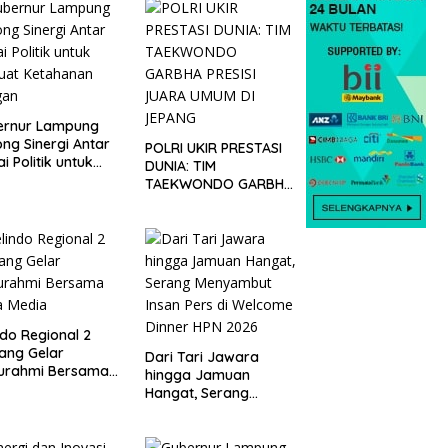
ernur Lampung
ng Sinergi Antar
POLRI UKIR PRESTASI
ai Politik untuk
DUNIA: TIM
uat Ketahanan
TAEKWONDO GARBHA
gan
PRESISI JUARA UMUM
DI JEPANG
ndo Regional 2
ang Gelar
Dari Tari Jawara
turahmi Bersama
hingga Jamuan
a Media
Hangat, Serang
Menyambut Insan Pers
di Welcome Dinner
HPN 2026