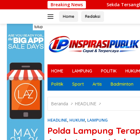
Langsung
Breaking News
Sekda Tersangka Korupsi Belum Dinon
ke
konten
Home
Redaksi
tutup
HOME
LAMPUNG
POLITIK
HUKUM
Politik
Sport
Artis
Badminton
Beranda
HEADLINE
HEADLINE
,
HUKUM
,
LAMPUNG
Polda Lampung Tera