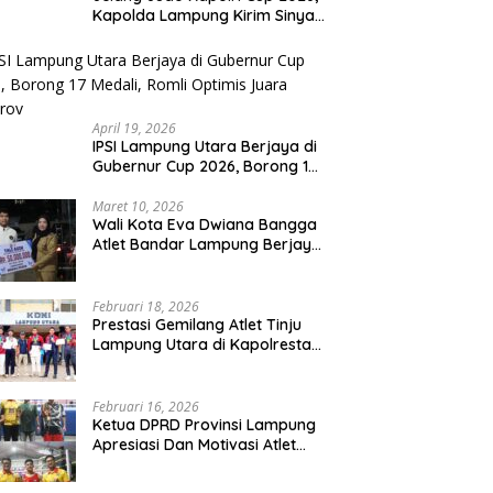
Kapolda Lampung Kirim Sinyal
Keras : Target Prestasi Tak
Bisa Ditawar
April 19, 2026
IPSI Lampung Utara Berjaya di
Gubernur Cup 2026, Borong 17
Medali, Romli Optimis Juara
Porprov
Maret 10, 2026
Wali Kota Eva Dwiana Bangga
Atlet Bandar Lampung Berjaya
di Kancah Asia Tenggara
Februari 18, 2026
Prestasi Gemilang Atlet Tinju
Lampung Utara di Kapolresta
Cup 2026, Boyong 6 Medali
Emas, 4 Perak dan 6 Perunggu
Februari 16, 2026
Ketua DPRD Provinsi Lampung
Apresiasi Dan Motivasi Atlet
Pada Kejuaraan Tinju Polresta
2026