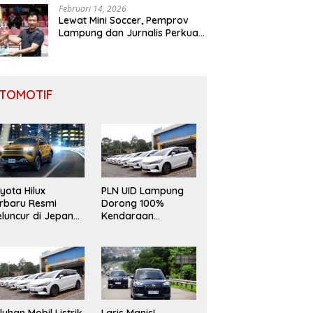
Februari 14, 2026
Lewat Mini Soccer, Pemprov
Lampung dan Jurnalis Perkuat
Sinergi Pembangunan Daerah
TOMOTIF
yota Hilux
PLN UID Lampung
rbaru Resmi
Dorong 100%
luncur di Jepang,
Kendaraan
ndong Mesin 2.8L
Operasional
n Desain “Cyber
Berbasis EV
umo”