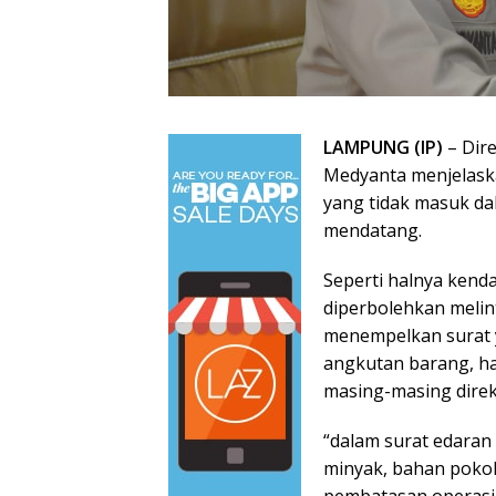
LAMPUNG (IP)
– Dir
Medyanta menjelaska
yang tidak masuk dal
mendatang.
Seperti halnya ken
diperbolehkan melin
menempelkan surat y
angkutan barang, hal
masing-masing direkto
“dalam surat edaran
minyak, bahan poko