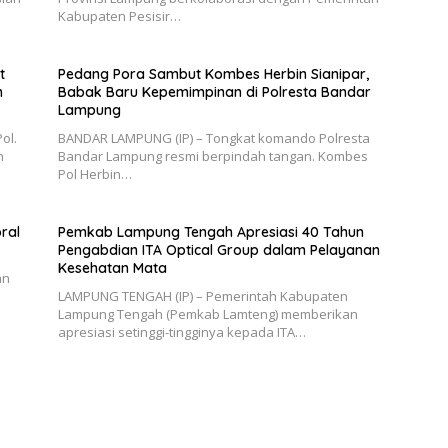
Kabupaten Pesisir…
t
Pedang Pora Sambut Kombes Herbin Sianipar,
n
Babak Baru Kepemimpinan di Polresta Bandar
Lampung
ol.
BANDAR LAMPUNG (IP) – Tongkat komando Polresta
h
Bandar Lampung resmi berpindah tangan. Kombes
Pol Herbin…
ral
Pemkab Lampung Tengah Apresiasi 40 Tahun
Pengabdian ITA Optical Group dalam Pelayanan
Kesehatan Mata
an
LAMPUNG TENGAH (IP) – Pemerintah Kabupaten
Lampung Tengah (Pemkab Lamteng) memberikan
apresiasi setinggi-tingginya kepada ITA…