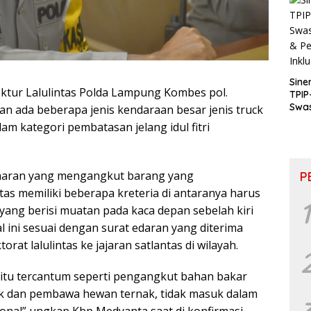
Sine
ektur Lalulintas Polda Lampung Kombes pol.
TPIP
Swa
n ada beberapa jenis kendaraan besar jenis truck
& P
am kategori pembatasan jelang idul fitri
Inkl
daaran yang mengangkut barang yang
P
tas memiliki beberapa kreteria di antaranya harus
1
ang berisi muatan pada kaca depan sebelah kiri
 ini sesuai dengan surat edaran yang diterima
rat lalulintas ke jajaran satlantas di wilayah.
 itu tercantum seperti pengangkut bahan bakar
k dan pembawa hewan ternak, tidak masuk dalam