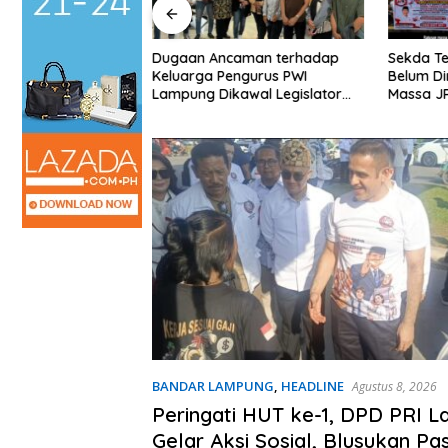
Dugaan Ancaman terhadap
Sekda Te
T ke-1, DPD PRI
Keluarga Pengurus PWI
Belum Di
r Aksi Sosial,
Lampung Dikawal Legislator
Massa J
sar, hingga Bagi-
dan Jurnalis
Bupati 
atis
BANDAR LAMPUNG
,
HEADLINE
Agustus 8, 2026
Peringati HUT ke-1, DPD PRI 
Gelar Aksi Sosial, Blusukan Pa