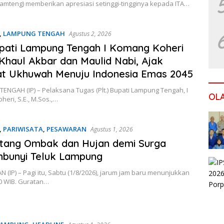
amteng) memberikan apresiasi setinggi-tingginya kepada ITA…
,
LAMPUNG TENGAH
Agustus 2, 2026
upati Lampung Tengah I Komang Koheri
 Khaul Akbar dan Maulid Nabi, Ajak
at Ukhuwah Menuju Indonesia Emas 2045
NGAH (IP) – Pelaksana Tugas (Plt.) Bupati Lampung Tengah, I
OL
eri, S.E., M.Sos.,…
,
PARIWISATA
,
PESAWARAN
Agustus 1, 2026
tang Ombak dan Hujan demi Surga
mbunyi Teluk Lampung
(IP) – Pagi itu, Sabtu (1/8/2026), jarum jam baru menunjukkan
00 WIB. Guratan…