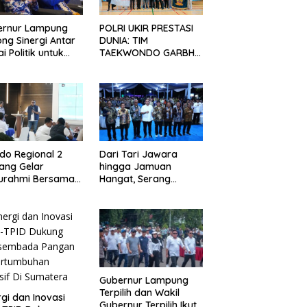
ernur Lampung
POLRI UKIR PRESTASI
ng Sinergi Antar
DUNIA: TIM
ai Politik untuk
TAEKWONDO GARBHA
uat Ketahanan
PRESISI JUARA UMUM
gan
DI JEPANG
ndo Regional 2
Dari Tari Jawara
ang Gelar
hingga Jamuan
turahmi Bersama
Hangat, Serang
a Media
Menyambut Insan Pers
di Welcome Dinner
HPN 2026
Gubernur Lampung
Terpilih dan Wakil
rgi dan Inovasi
Gubernur Terpilih Ikuti