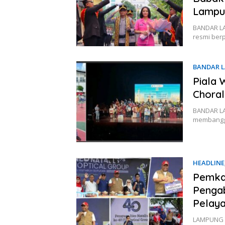
Lampu
BANDAR LA
resmi ber
BANDAR 
Piala 
Choral
BANDAR LA
membangga
HEADLINE
Pemka
Pengab
Pelay
LAMPUNG T