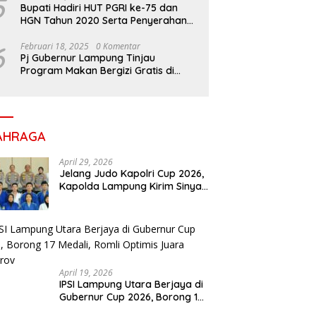
5
Bupati Hadiri HUT PGRI ke-75 dan
HGN Tahun 2020 Serta Penyerahan
Penghargaan
6
Februari 18, 2025
0 Komentar
Pj Gubernur Lampung Tinjau
Program Makan Bergizi Gratis di
Sekolah, Dukung Generasi Sehat dan
Cerdas
AHRAGA
April 29, 2026
Jelang Judo Kapolri Cup 2026,
Kapolda Lampung Kirim Sinyal
Keras : Target Prestasi Tak
Bisa Ditawar
April 19, 2026
IPSI Lampung Utara Berjaya di
Gubernur Cup 2026, Borong 17
Medali, Romli Optimis Juara