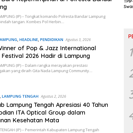
TPIP
ng
Swa
& P
MPUNG (IP) – Tongkat komando Polresta Bandar Lampung
Inkl
pindah tangan. Kombes Pol Herbin…
P
LAMPUNG
,
HEADLINE
,
PENDIDIKAN
Agustus 3, 2026
Winner of Pop & Jazz International
1
 Festival 2026 Hadir di Lampung
MPUNG (IP) – Dalam rangka merayakan prestasi
kan yang diraih Gita Nada Lampung Community…
,
LAMPUNG TENGAH
Agustus 2, 2026
b Lampung Tengah Apresiasi 40 Tahun
dian ITA Optical Group dalam
anan Kesehatan Mata
ENGAH (IP) – Pemerintah Kabupaten Lampung Tengah