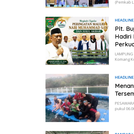
(Pemkab L
HEADLINE
Plt. B
Hadiri
Perku
LAMPUNG TE
Komang Koh
HEADLINE
Menan
Terse
PESAWARAN 
pukul 06.