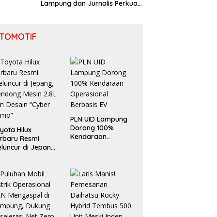
Lampung dan Jurnalis Perkuat
Sinergi Pembangunan Daerah
TOMOTIF
PLN UID Lampung
Dorong 100%
yota Hilux
Kendaraan
rbaru Resmi
Operasional
luncur di Jepang,
Berbasis EV
ndong Mesin 2.8L
n Desain “Cyber
umo”