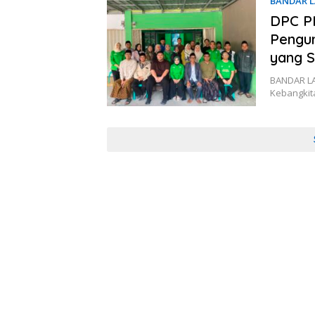
BANDAR 
DPC P
Pengur
yang 
BANDAR LA
Kebangkit