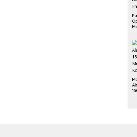
Pu
Op
Me
L
Ak
Em
Ma
Al
15
Me
K