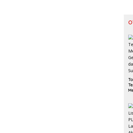
O
To
Te
Me
Ge
da
S