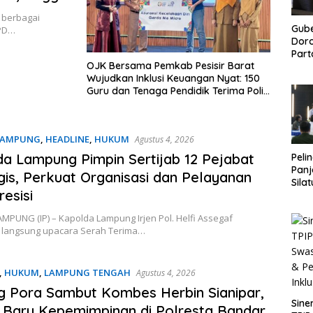
 berbagai
Gub
DPD…
Doro
Part
OJK Bersama Pemkab Pesisir Barat
Perk
Wujudkan Inklusi Keuangan Nyat: 150
Pan
Guru dan Tenaga Pendidik Terima Polis
Asuransi Jiwa
LAMPUNG
,
HEADLINE
,
HUKUM
Agustus 4, 2026
a Lampung Pimpin Sertijab 12 Pejabat
Peli
Panj
gis, Perkuat Organisasi dan Pelayanan
Sila
resisi
Mitr
PUNG (IP) – Kapolda Lampung Irjen Pol. Helfi Assegaf
langsung upacara Serah Terima…
,
HUKUM
,
LAMPUNG TENGAH
Agustus 4, 2026
 Pora Sambut Kombes Herbin Sianipar,
Sine
Baru Kepemimpinan di Polresta Bandar