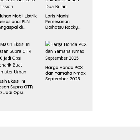
luhan Mobil Listrik
Laris Manis!
erasional PLN
Pemesanan
ngaspal di
Daihatsu Rocky
ampung, Dukung
Hybrid Tembus 500
selerasi Net Zero
Unit Meski Inden
ission
Dua Bulan
Harga Honda PCX
dan Yamaha Nmax
September 2025
sih Eksis! Ini
asan Supra GTR
0 Jadi Opsi
narik Buat
omuter Urban