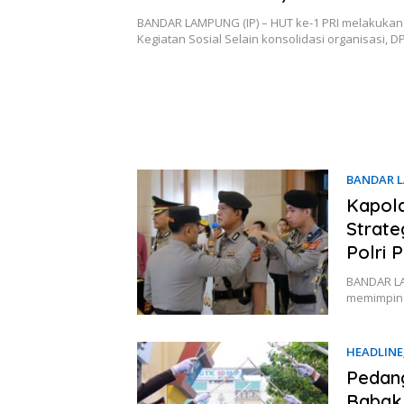
Bagi-Bagi BBM Gratis
BANDAR LAMPUNG (IP) – HUT ke-1 PRI melakukan
Kegiatan Sosial Selain konsolidasi organisasi, 
BANDAR 
Kapold
Strate
Polri P
BANDAR LAM
memimpin 
HEADLINE
Pedang
Babak 