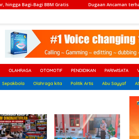
BBM Gratis
Dugaan Ancaman terhadap Keluarga Pengurus
OLAHRAGA
OTOMOTIF
PENDIDIKAN
PARIWISATA
Sepakbola
Olahraga kita
Politik Artis
Abu Sayyaf
A