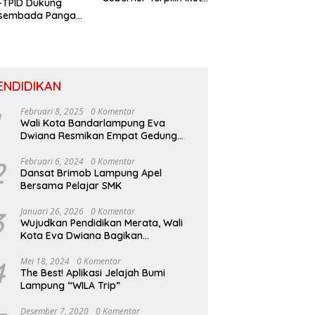
-TPID Dukung
Gladi Prosesi
sembada Pangan
Pelantikan
ertumbuhan
usif Di Sumatera
ENDIDIKAN
Februari 8, 2025
0 Komentar
Wali Kota Bandarlampung Eva
Dwiana Resmikan Empat Gedung
Sekolah Baru
2
Februari 6, 2024
0 Komentar
Dansat Brimob Lampung Apel
Bersama Pelajar SMK
3
Januari 26, 2026
0 Komentar
Wujudkan Pendidikan Merata, Wali
Kota Eva Dwiana Bagikan
Perlengkapan Sekolah untuk Ribuan
Siswa SD dan SMP
4
Mei 18, 2024
0 Komentar
The Best! Aplikasi Jelajah Bumi
Lampung “WILA Trip”
Desember 7, 2020
0 Komentar