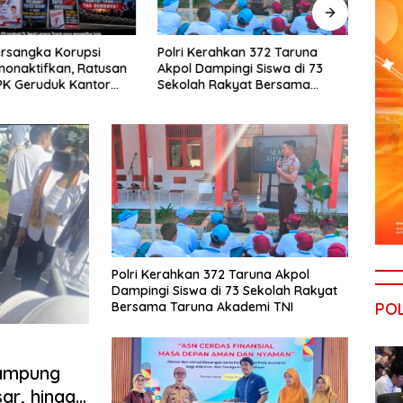
rsangka Korupsi
Polri Kerahkan 372 Taruna
OJK 
nonaktifkan, Ratusan
Akpol Dampingi Siswa di 73
Barat
PK Geruduk Kantor
Sekolah Rakyat Bersama
Keua
Lamteng
Taruna Akademi TNI
Tenag
Asura
Polri Kerahkan 372 Taruna Akpol
Dampingi Siswa di 73 Sekolah Rakyat
POL
Bersama Taruna Akademi TNI
Lampung
sar, hingga