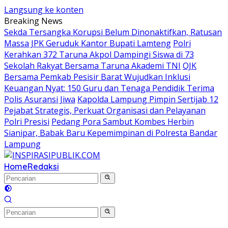
Langsung ke konten
Breaking News
Sekda Tersangka Korupsi Belum Dinonaktifkan, Ratusan
Massa JPK Geruduk Kantor Bupati Lamteng
Polri
Kerahkan 372 Taruna Akpol Dampingi Siswa di 73
Sekolah Rakyat Bersama Taruna Akademi TNI
OJK
Bersama Pemkab Pesisir Barat Wujudkan Inklusi
Keuangan Nyat: 150 Guru dan Tenaga Pendidik Terima
Polis Asuransi Jiwa
Kapolda Lampung Pimpin Sertijab 12
Pejabat Strategis, Perkuat Organisasi dan Pelayanan
Polri Presisi
Pedang Pora Sambut Kombes Herbin
Sianipar, Babak Baru Kepemimpinan di Polresta Bandar
Lampung
Home
Redaksi