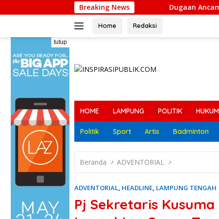
Langsung
Breaking News
Dugaan Ancaman terhadap Keluarga Pe
ke
konten
Home
Redaksi
tutup
HOME
LAMPUNG
POLITIK
HUKUM
Politik
Sport
Artis
Badminton
Beranda
ADVENTORIAL
ADVENTORIAL
,
HEADLINE
,
LAMPUNG TENGAH
Pj Sekretaris Kusuma