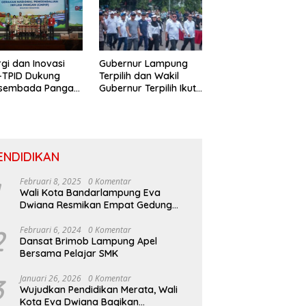
rgi dan Inovasi
Gubernur Lampung
-TPID Dukung
Terpilih dan Wakil
sembada Pangan
Gubernur Terpilih Ikuti
ertumbuhan
Gladi Prosesi
usif Di Sumatera
Pelantikan
ENDIDIKAN
Februari 8, 2025
0 Komentar
Wali Kota Bandarlampung Eva
Dwiana Resmikan Empat Gedung
Sekolah Baru
2
Februari 6, 2024
0 Komentar
Dansat Brimob Lampung Apel
Bersama Pelajar SMK
3
Januari 26, 2026
0 Komentar
Wujudkan Pendidikan Merata, Wali
Kota Eva Dwiana Bagikan