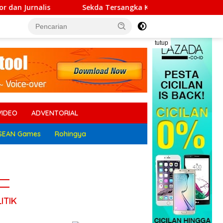
Sekda Tersangka Korupsi Belum Dinonaktifkan, Ratusan Massa
tutup
VIDEO
ADVENTORIAL
SEAN Games
Rohingya
ITIK