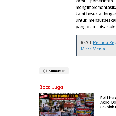
kami pemerinta
mengimplementasika
kami beserta dengan
untuk mensukseskan
pangan ini bisa suks
READ
Pelindo Re
Mitra Media
Komentar
Baca Juga
Polri Ke
Akpol Da
Sekolah
Taruna 