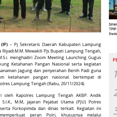
Sine
TPIP
Swa
& P
Inkl
(IP)
– Pj Sekretaris Daerah Kabupaten Lampung
 Riyadi.M.M. Mewakili Pjs Bupati Lampung Tengah,
 M.S.i. menghadiri Zoom Meeting Launching Gugus
P
kung Ketahanan Pangan Nasional serta kegiatan
1
nanaman Jagung dan penyerahan Benih Padi guna
m ketahanan pangan nasional. bertempat di
lres Lampung Tengah (Rabu, 20/11/2024).
diri oleh Kapolres Lampung Tengah AKBP. Andik
 S.I.K., M.M, jajaran Pejabat Utama (PJU) Polres
erta Forkopimda dan dinas terkait. Kegiatan ini
memperkuat peran Polri, khususnya melalui