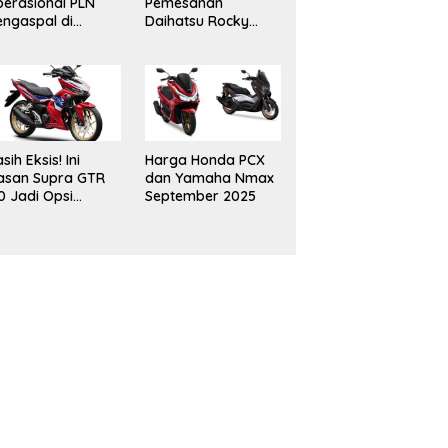
erasional PLN
Pemesanan
ngaspal di
Daihatsu Rocky
ampung, Dukung
Hybrid Tembus 500
selerasi Net Zero
Unit Meski Inden
ission
Dua Bulan
sih Eksis! Ini
Harga Honda PCX
asan Supra GTR
dan Yamaha Nmax
0 Jadi Opsi
September 2025
narik Buat
omuter Urban