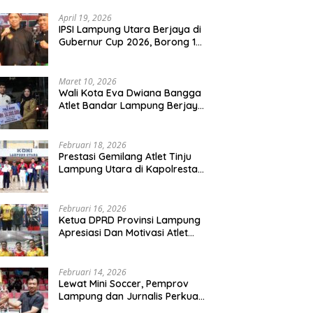
Keras : Target Prestasi Tak
Bisa Ditawar
April 19, 2026
IPSI Lampung Utara Berjaya di
Gubernur Cup 2026, Borong 17
Medali, Romli Optimis Juara
Porprov
Maret 10, 2026
Wali Kota Eva Dwiana Bangga
Atlet Bandar Lampung Berjaya
di Kancah Asia Tenggara
Februari 18, 2026
Prestasi Gemilang Atlet Tinju
Lampung Utara di Kapolresta
Cup 2026, Boyong 6 Medali
Emas, 4 Perak dan 6 Perunggu
Februari 16, 2026
Ketua DPRD Provinsi Lampung
Apresiasi Dan Motivasi Atlet
Pada Kejuaraan Tinju Polresta
2026
Februari 14, 2026
Lewat Mini Soccer, Pemprov
Lampung dan Jurnalis Perkuat
Sinergi Pembangunan Daerah