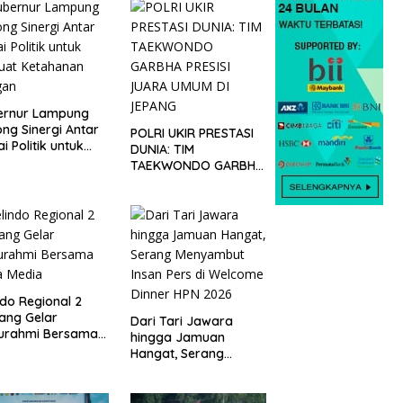
ernur Lampung
ng Sinergi Antar
POLRI UKIR PRESTASI
ai Politik untuk
DUNIA: TIM
uat Ketahanan
TAEKWONDO GARBHA
gan
PRESISI JUARA UMUM
DI JEPANG
ndo Regional 2
ang Gelar
Dari Tari Jawara
turahmi Bersama
hingga Jamuan
a Media
Hangat, Serang
Menyambut Insan Pers
di Welcome Dinner
HPN 2026