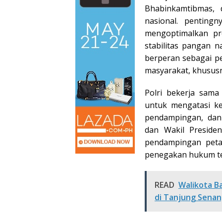
Bhabinkamtibmas,
nasional. penting
mengoptimalkan p
stabilitas pangan 
berperan sebagai p
masyarakat, khususn
Polri bekerja sama
untuk mengatasi ke
pendampingan, dan
dan Wakil Presiden
pendampingan peta
penegakan hukum te
READ
Walikota B
di Tanjung Senang