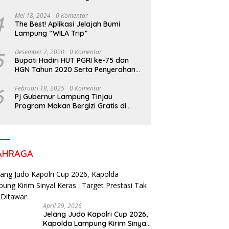
Perlengkapan Sekolah untuk Ribuan
Siswa SD dan SMP
4
Mei 18, 2024
0 Komentar
The Best! Aplikasi Jelajah Bumi
Lampung “WILA Trip”
5
Desember 7, 2020
0 Komentar
Bupati Hadiri HUT PGRI ke-75 dan
HGN Tahun 2020 Serta Penyerahan
Penghargaan
6
Februari 18, 2025
0 Komentar
Pj Gubernur Lampung Tinjau
Program Makan Bergizi Gratis di
Sekolah, Dukung Generasi Sehat dan
Cerdas
AHRAGA
April 29, 2026
Jelang Judo Kapolri Cup 2026,
Kapolda Lampung Kirim Sinyal