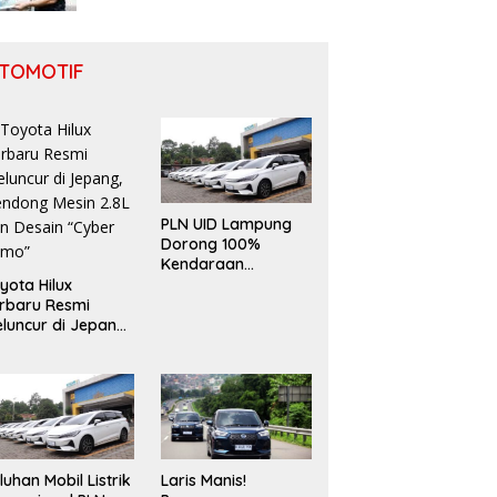
TOMOTIF
PLN UID Lampung
Dorong 100%
Kendaraan
Operasional
yota Hilux
Berbasis EV
rbaru Resmi
luncur di Jepang,
ndong Mesin 2.8L
n Desain “Cyber
umo”
luhan Mobil Listrik
Laris Manis!