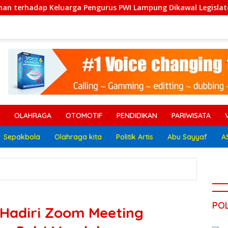
ngurus PWI Lampung Dikawal Legislator dan Jurnalis
OLAHRAGA
OTOMOTIF
PENDIDIKAN
PARIWISATA
Sepakbola
Olahraga kita
Politik Artis
Abu Sayyaf
A
POL
 Hadiri Zoom Meeting