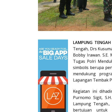
LAMPUNG TENGAH 
Tengah, Drs Kusuma
Bobby Irawan. S.E.
Tugas Polri Mendu
simbolis berupa pe
mendukung progra
Lapangan Tembak Po
Kegiatan ini diha
Purnomo Sigit, S.H.
Lampung Tengah., s
bertujuan untuk 