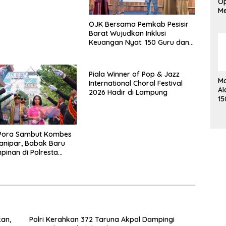
Op
Me
L
OJK Bersama Pemkab Pesisir
Ak
Barat Wujudkan Inklusi
Em
Keuangan Nyat: 150 Guru dan
Tenaga Pendidik Terima Polis
Asuransi Jiwa
Piala Winner of Pop & Jazz
Ma
International Choral Festival
Al
2026 Hadir di Lampung
15
Me
K
Pora Sambut Kombes
ianipar, Babak Baru
inan di Polresta
Lampung
kan,
Polri Kerahkan 372 Taruna Akpol Dampingi