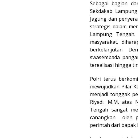
Sebagai bagian da
Sekdakab Lampung
Jagung dan penyera
strategis dalam me
Lampung Tengah. M
masyarakat, dihar
berkelanjutan. D
swasembada pangan 
terealisasi hingga ti
Polri terus berkom
mewujudkan Pilar K
menjadi tonggak pe
Riyadi. M.M. ata
Tengah sangat me
canangkan oleh p
perintah dari bapak 