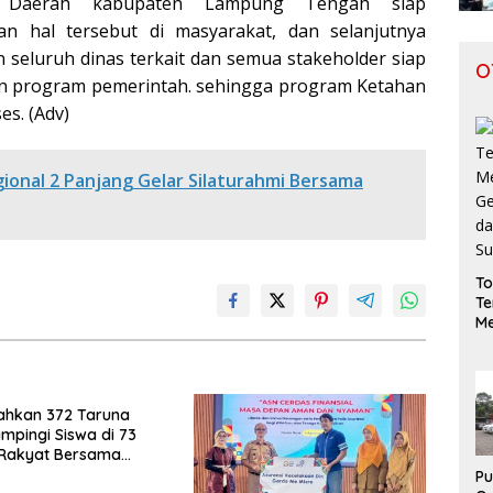
h Daerah kabupaten Lampung Tengah siap
n hal tersebut di masyarakat, dan selanjutnya
 seluruh dinas terkait dan semua stakeholder siap
O
 program pemerintah. sehingga program Ketahan
es. (Adv)
gional 2 Panjang Gelar Silaturahmi Bersama
To
Te
Me
Ge
da
S
rahkan 372 Taruna
mpingi Siswa di 73
 Rakyat Bersama
Akademi TNI
Pu