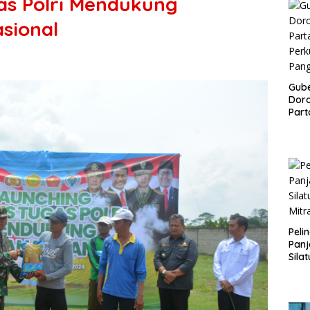
as Polri Mendukung
sional
Gub
Doro
Part
Perk
Pan
Peli
Panj
Sila
Mitr