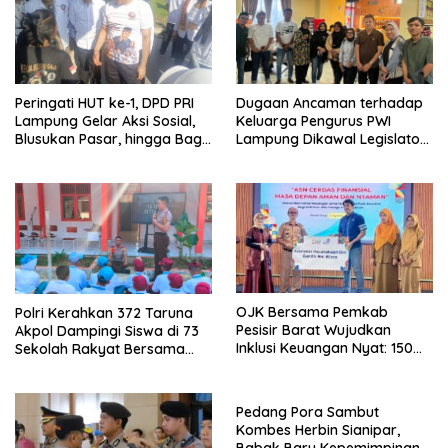
Peringati HUT ke-1, DPD PRI
Dugaan Ancaman terhadap
Lampung Gelar Aksi Sosial,
Keluarga Pengurus PWI
Blusukan Pasar, hingga Bagi-
Lampung Dikawal Legislator
Bagi BBM Gratis
dan Jurnalis
OJK Bersama Pemkab
Polri Kerahkan 372 Taruna
Pesisir Barat Wujudkan
Akpol Dampingi Siswa di 73
Inklusi Keuangan Nyat: 150
Sekolah Rakyat Bersama
Guru dan Tenaga Pendidik
Taruna Akademi TNI
Terima Polis Asuransi Jiwa
Pedang Pora Sambut
Kombes Herbin Sianipar,
Babak Baru Kepemimpinan