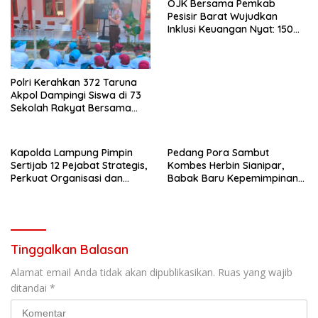
OJK Bersama Pemkab
Pesisir Barat Wujudkan
Inklusi Keuangan Nyat: 150
Guru dan Tenaga Pendidik
Terima Polis Asuransi Jiwa
Polri Kerahkan 372 Taruna
Akpol Dampingi Siswa di 73
Sekolah Rakyat Bersama
Taruna Akademi TNI
Kapolda Lampung Pimpin
Pedang Pora Sambut
Sertijab 12 Pejabat Strategis,
Kombes Herbin Sianipar,
Perkuat Organisasi dan
Babak Baru Kepemimpinan
Pelayanan Polri Presisi
di Polresta Bandar Lampung
Tinggalkan Balasan
Alamat email Anda tidak akan dipublikasikan.
Ruas yang wajib
ditandai
*