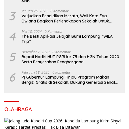
SMK
3
Januari 26, 2026
0 Komentar
Wujudkan Pendidikan Merata, Wali Kota Eva
Dwiana Bagikan Perlengkapan Sekolah untuk
Ribuan Siswa SD dan SMP
4
Mei 18, 2024
0 Komentar
The Best! Aplikasi Jelajah Bumi Lampung “WILA
Trip”
5
Desember 7, 2020
0 Komentar
Bupati Hadiri HUT PGRI ke-75 dan HGN Tahun 2020
Serta Penyerahan Penghargaan
6
Februari 18, 2025
0 Komentar
Pj Gubernur Lampung Tinjau Program Makan
Bergizi Gratis di Sekolah, Dukung Generasi Sehat
dan Cerdas
OLAHRAGA