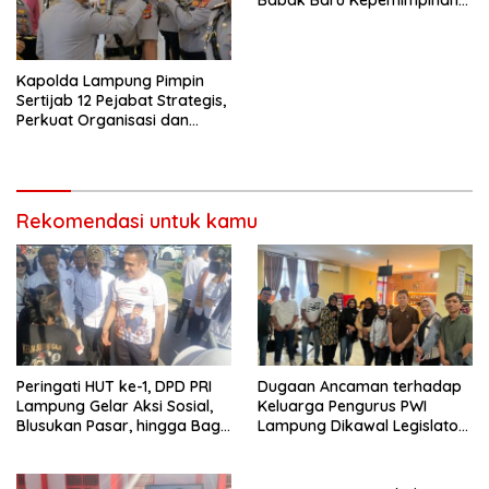
di Polresta Bandar Lampung
Kapolda Lampung Pimpin
Sertijab 12 Pejabat Strategis,
Perkuat Organisasi dan
Pelayanan Polri Presisi
Rekomendasi untuk kamu
Peringati HUT ke-1, DPD PRI
Dugaan Ancaman terhadap
Lampung Gelar Aksi Sosial,
Keluarga Pengurus PWI
Blusukan Pasar, hingga Bagi-
Lampung Dikawal Legislator
Bagi BBM Gratis
dan Jurnalis