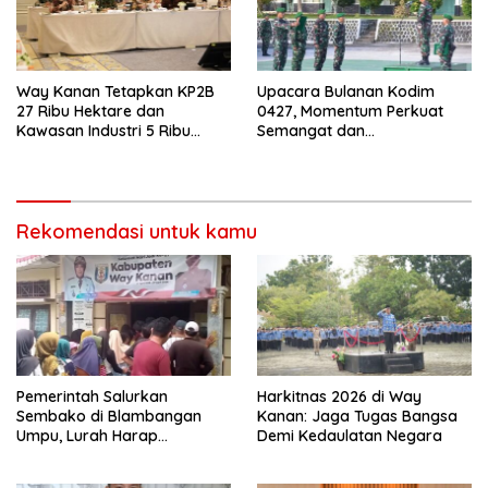
Way Kanan Tetapkan KP2B
Upacara Bulanan Kodim
27 Ribu Hektare dan
0427, Momentum Perkuat
Kawasan Industri 5 Ribu
Semangat dan
Hektare dalam Revisi RTRW
Profesionalisme Prajurit
Rekomendasi untuk kamu
Pemerintah Salurkan
Harkitnas 2026 di Way
Sembako di Blambangan
Kanan: Jaga Tugas Bangsa
Umpu, Lurah Harap
Demi Kedaulatan Negara
Bermanfaat untuk
Kebutuhan Pokok