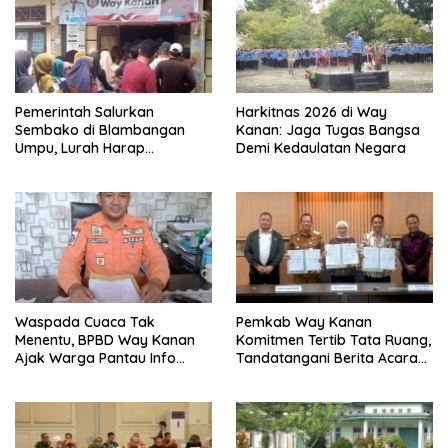
Pemerintah Salurkan
Harkitnas 2026 di Way
Sembako di Blambangan
Kanan: Jaga Tugas Bangsa
Umpu, Lurah Harap
Demi Kedaulatan Negara
Bermanfaat untuk
Kebutuhan Pokok
Waspada Cuaca Tak
Pemkab Way Kanan
Menentu, BPBD Way Kanan
Komitmen Tertib Tata Ruang,
Ajak Warga Pantau Info
Tandatangani Berita Acara
BMKG
Verifikasi IPPR