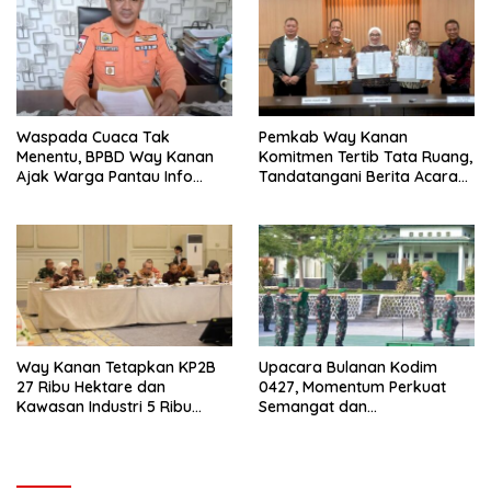
Waspada Cuaca Tak
Pemkab Way Kanan
Menentu, BPBD Way Kanan
Komitmen Tertib Tata Ruang,
Ajak Warga Pantau Info
Tandatangani Berita Acara
BMKG
Verifikasi IPPR
Way Kanan Tetapkan KP2B
Upacara Bulanan Kodim
27 Ribu Hektare dan
0427, Momentum Perkuat
Kawasan Industri 5 Ribu
Semangat dan
Hektare dalam Revisi RTRW
Profesionalisme Prajurit