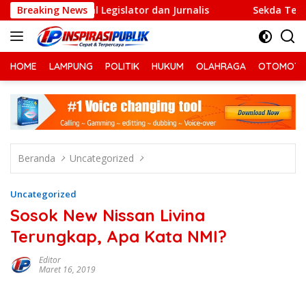
Langsung
Dikawal Legislator dan Jurnalis
Breaking News
Sekda Tersangka Kor
ke
konten
HOME
LAMPUNG
POLITIK
HUKUM
OLAHRAGA
OTOMOTI
Beranda
Uncategorized
Uncategorized
Sosok New Nissan Livina
Terungkap, Apa Kata NMI?
Editor
Maret 16, 2019