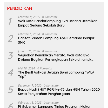
PENDIDIKAN
1
Februari 8, 2025
0 Komentar
Wali Kota Bandarlampung Eva Dwiana Resmikan
Empat Gedung Sekolah Baru
2
Februari 6, 2024
0 Komentar
Dansat Brimob Lampung Apel Bersama Pelajar
SMK
3
Januari 26, 2026
0 Komentar
Wujudkan Pendidikan Merata, Wali Kota Eva
Dwiana Bagikan Perlengkapan Sekolah untuk
Ribuan Siswa SD dan SMP
4
Mei 18, 2024
0 Komentar
The Best! Aplikasi Jelajah Bumi Lampung “WILA
Trip”
5
Desember 7, 2020
0 Komentar
Bupati Hadiri HUT PGRI ke-75 dan HGN Tahun 2020
Serta Penyerahan Penghargaan
6
Februari 18, 2025
0 Komentar
Pj Gubernur Lampung Tinjau Program Makan