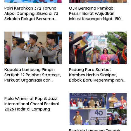
Polri Kerahkan 372 Taruna
OJK Bersama Pemkab
Akpol Dampingi Siswa di 73
Pesisir Barat Wujudkan
Sekolah Rakyat Bersama
Inklusi Keuangan Nyat: 150
Taruna Akademi TNI
Guru dan Tenaga Pendidik
Terima Polis Asuransi Jiwa
Kapolda Lampung Pimpin
Pedang Pora Sambut
Sertijab 12 Pejabat Strategis,
Kombes Herbin Sianipar,
Perkuat Organisasi dan
Babak Baru Kepemimpinan
Pelayanan Polri Presisi
di Polresta Bandar Lampung
Piala Winner of Pop & Jazz
International Choral Festival
2026 Hadir di Lampung
Pemkab Lampung Tengah