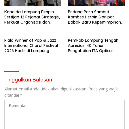
Kapolda Lampung Pimpin
Pedang Pora Sambut
Sertijab 12 Pejabat Strategis,
Kombes Herbin Sianipar,
Perkuat Organisasi dan
Babak Baru Kepemimpinan
Pelayanan Polri Presisi
di Polresta Bandar Lampung
Piala Winner of Pop & Jazz
Pemkab Lampung Tengah
International Choral Festival
Apresiasi 40 Tahun
2026 Hadir di Lampung
Pengabdian ITA Optical
Group dalam Pelayanan
Kesehatan Mata
Tinggalkan Balasan
Alamat email Anda tidak akan dipublikasikan.
Ruas yang wajib
ditandai
*