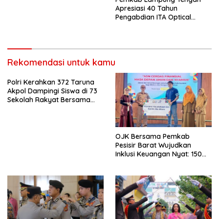
Apresiasi 40 Tahun
Pengabdian ITA Optical
Group dalam Pelayanan
Kesehatan Mata
Rekomendasi untuk kamu
Polri Kerahkan 372 Taruna
Akpol Dampingi Siswa di 73
Sekolah Rakyat Bersama
Taruna Akademi TNI
OJK Bersama Pemkab
Pesisir Barat Wujudkan
Inklusi Keuangan Nyat: 150
Guru dan Tenaga Pendidik
Terima Polis Asuransi Jiwa