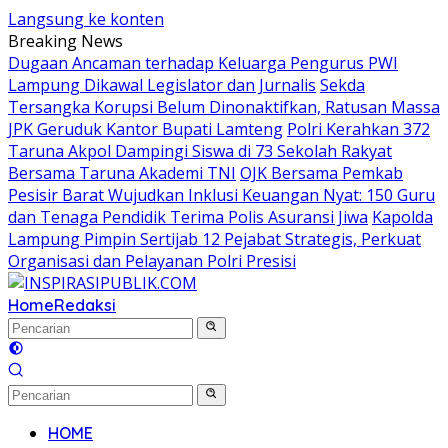
Langsung ke konten
Breaking News
Dugaan Ancaman terhadap Keluarga Pengurus PWI
Lampung Dikawal Legislator dan Jurnalis
Sekda
Tersangka Korupsi Belum Dinonaktifkan, Ratusan Massa
JPK Geruduk Kantor Bupati Lamteng
Polri Kerahkan 372
Taruna Akpol Dampingi Siswa di 73 Sekolah Rakyat
Bersama Taruna Akademi TNI
OJK Bersama Pemkab
Pesisir Barat Wujudkan Inklusi Keuangan Nyat: 150 Guru
dan Tenaga Pendidik Terima Polis Asuransi Jiwa
Kapolda
Lampung Pimpin Sertijab 12 Pejabat Strategis, Perkuat
Organisasi dan Pelayanan Polri Presisi
Home
Redaksi
HOME