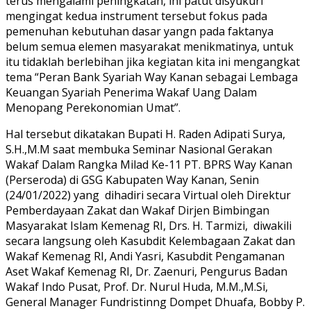
terus mengalami peningkatan, ini patut disyukuri
mengingat kedua instrument tersebut fokus pada
pemenuhan kebutuhan dasar yangn pada faktanya
belum semua elemen masyarakat menikmatinya, untuk
itu tidaklah berlebihan jika kegiatan kita ini mengangkat
tema “Peran Bank Syariah Way Kanan sebagai Lembaga
Keuangan Syariah Penerima Wakaf Uang Dalam
Menopang Perekonomian Umat”.
Hal tersebut dikatakan Bupati H. Raden Adipati Surya,
S.H.,M.M saat membuka Seminar Nasional Gerakan
Wakaf Dalam Rangka Milad Ke-11 PT. BPRS Way Kanan
(Perseroda) di GSG Kabupaten Way Kanan, Senin
(24/01/2022) yang dihadiri secara Virtual oleh Direktur
Pemberdayaan Zakat dan Wakaf Dirjen Bimbingan
Masyarakat Islam Kemenag RI, Drs. H. Tarmizi, diwakili
secara langsung oleh Kasubdit Kelembagaan Zakat dan
Wakaf Kemenag RI, Andi Yasri, Kasubdit Pengamanan
Aset Wakaf Kemenag RI, Dr. Zaenuri, Pengurus Badan
Wakaf Indo Pusat, Prof. Dr. Nurul Huda, M.M.,M.Si,
General Manager Fundristinng Dompet Dhuafa, Bobby P.