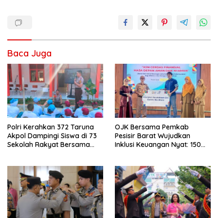
Baca Juga
Polri Kerahkan 372 Taruna
OJK Bersama Pemkab
Akpol Dampingi Siswa di 73
Pesisir Barat Wujudkan
Sekolah Rakyat Bersama
Inklusi Keuangan Nyat: 150
Taruna Akademi TNI
Guru dan Tenaga Pendidik
Terima Polis Asuransi Jiwa