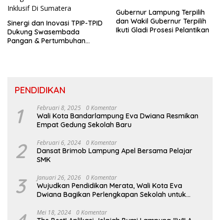
Gubernur Lampung Terpilih
dan Wakil Gubernur Terpilih
Sinergi dan Inovasi TPIP-TPID
Ikuti Gladi Prosesi Pelantikan
Dukung Swasembada
Pangan & Pertumbuhan
Inklusif Di Sumatera
PENDIDIKAN
1
Februari 8, 2025
0 Komentar
Wali Kota Bandarlampung Eva Dwiana Resmikan
Empat Gedung Sekolah Baru
2
Februari 6, 2024
0 Komentar
Dansat Brimob Lampung Apel Bersama Pelajar
SMK
3
Januari 26, 2026
0 Komentar
Wujudkan Pendidikan Merata, Wali Kota Eva
Dwiana Bagikan Perlengkapan Sekolah untuk
Ribuan Siswa SD dan SMP
Mei 18, 2024
0 Komentar