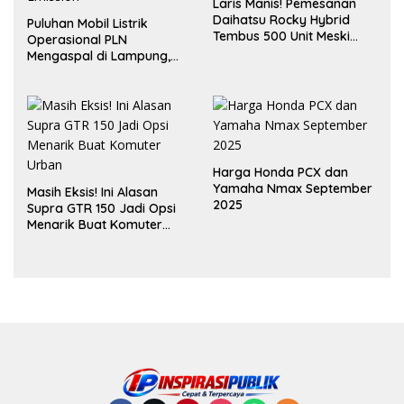
Laris Manis! Pemesanan
Daihatsu Rocky Hybrid
Puluhan Mobil Listrik
Tembus 500 Unit Meski
Operasional PLN
Inden Dua Bulan
Mengaspal di Lampung,
Dukung Akselerasi Net
Zero Emission
Harga Honda PCX dan
Yamaha Nmax September
Masih Eksis! Ini Alasan
2025
Supra GTR 150 Jadi Opsi
Menarik Buat Komuter
Urban