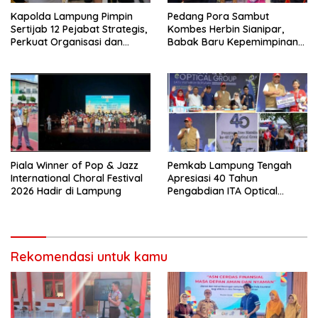
Kapolda Lampung Pimpin
Pedang Pora Sambut
Sertijab 12 Pejabat Strategis,
Kombes Herbin Sianipar,
Perkuat Organisasi dan
Babak Baru Kepemimpinan
Pelayanan Polri Presisi
di Polresta Bandar Lampung
Piala Winner of Pop & Jazz
Pemkab Lampung Tengah
International Choral Festival
Apresiasi 40 Tahun
2026 Hadir di Lampung
Pengabdian ITA Optical
Group dalam Pelayanan
Kesehatan Mata
Rekomendasi untuk kamu