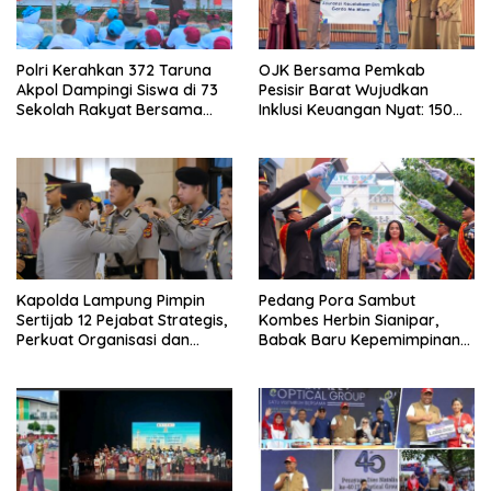
Polri Kerahkan 372 Taruna
OJK Bersama Pemkab
Akpol Dampingi Siswa di 73
Pesisir Barat Wujudkan
Sekolah Rakyat Bersama
Inklusi Keuangan Nyat: 150
Taruna Akademi TNI
Guru dan Tenaga Pendidik
Terima Polis Asuransi Jiwa
Kapolda Lampung Pimpin
Pedang Pora Sambut
Sertijab 12 Pejabat Strategis,
Kombes Herbin Sianipar,
Perkuat Organisasi dan
Babak Baru Kepemimpinan
Pelayanan Polri Presisi
di Polresta Bandar Lampung