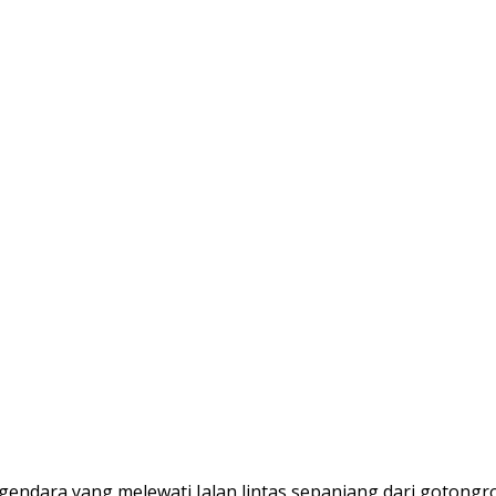
engendara yang melewati Jalan lintas sepanjang dari goto