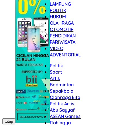
LAMPUNG
POLITIK
HUKUM
OLAHRAGA
OTOMOTIF
PENDIDIKAN
PARIWISATA
VIDEO
ADVENTORIAL
Politik
Sport
Artis
Badminton
Sepakbola
Olahraga kita
Politik Artis
Abu Sayyaf
ASEAN Games
tutup
Rohingya