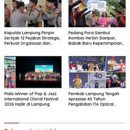
Kapolda Lampung Pimpin
Pedang Pora Sambut
Sertijab 12 Pejabat Strategis,
Kombes Herbin Sianipar,
Perkuat Organisasi dan
Babak Baru Kepemimpinan
Pelayanan Polri Presisi
di Polresta Bandar Lampung
Piala Winner of Pop & Jazz
Pemkab Lampung Tengah
International Choral Festival
Apresiasi 40 Tahun
2026 Hadir di Lampung
Pengabdian ITA Optical
Group dalam Pelayanan
Kesehatan Mata