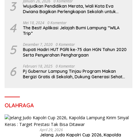
3
Januari 26, 2026
0 Komentar
Wujudkan Pendidikan Merata, Wali Kota Eva
Dwiana Bagikan Perlengkapan Sekolah untuk
Ribuan Siswa SD dan SMP
4
Mei 18, 2024
0 Komentar
The Best! Aplikasi Jelajah Bumi Lampung “WILA
Trip”
5
Desember 7, 2020
0 Komentar
Bupati Hadiri HUT PGRI ke-75 dan HGN Tahun 2020
Serta Penyerahan Penghargaan
6
Februari 18, 2025
0 Komentar
Pj Gubernur Lampung Tinjau Program Makan
Bergizi Gratis di Sekolah, Dukung Generasi Sehat
dan Cerdas
OLAHRAGA
April 29, 2026
Jelang Judo Kapolri Cup 2026, Kapolda