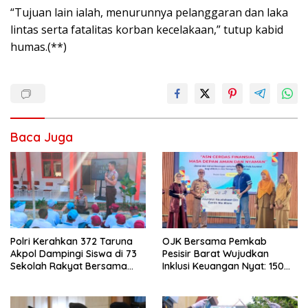
“Tujuan lain ialah, menurunnya pelanggaran dan laka
lintas serta fatalitas korban kecelakaan,” tutup kabid
humas.(**)
Baca Juga
Polri Kerahkan 372 Taruna
OJK Bersama Pemkab
Akpol Dampingi Siswa di 73
Pesisir Barat Wujudkan
Sekolah Rakyat Bersama
Inklusi Keuangan Nyat: 150
Taruna Akademi TNI
Guru dan Tenaga Pendidik
Terima Polis Asuransi Jiwa