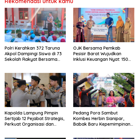
Rekomendasi untuk kamu
Polri Kerahkan 372 Taruna
OJK Bersama Pemkab
Akpol Dampingi Siswa di 73
Pesisir Barat Wujudkan
Sekolah Rakyat Bersama
Inklusi Keuangan Nyat: 150
Taruna Akademi TNI
Guru dan Tenaga Pendidik
Terima Polis Asuransi Jiwa
Kapolda Lampung Pimpin
Pedang Pora Sambut
Sertijab 12 Pejabat Strategis,
Kombes Herbin Sianipar,
Perkuat Organisasi dan
Babak Baru Kepemimpinan
Pelayanan Polri Presisi
di Polresta Bandar Lampung