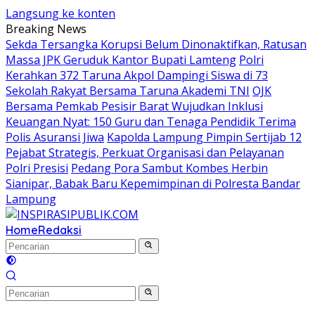
Langsung ke konten
Breaking News
Sekda Tersangka Korupsi Belum Dinonaktifkan, Ratusan
Massa JPK Geruduk Kantor Bupati Lamteng
Polri
Kerahkan 372 Taruna Akpol Dampingi Siswa di 73
Sekolah Rakyat Bersama Taruna Akademi TNI
OJK
Bersama Pemkab Pesisir Barat Wujudkan Inklusi
Keuangan Nyat: 150 Guru dan Tenaga Pendidik Terima
Polis Asuransi Jiwa
Kapolda Lampung Pimpin Sertijab 12
Pejabat Strategis, Perkuat Organisasi dan Pelayanan
Polri Presisi
Pedang Pora Sambut Kombes Herbin
Sianipar, Babak Baru Kepemimpinan di Polresta Bandar
Lampung
Home
Redaksi