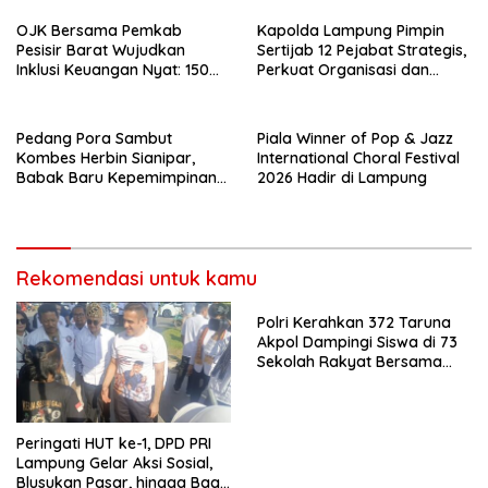
OJK Bersama Pemkab
Kapolda Lampung Pimpin
Pesisir Barat Wujudkan
Sertijab 12 Pejabat Strategis,
Inklusi Keuangan Nyat: 150
Perkuat Organisasi dan
Guru dan Tenaga Pendidik
Pelayanan Polri Presisi
Terima Polis Asuransi Jiwa
Pedang Pora Sambut
Piala Winner of Pop & Jazz
Kombes Herbin Sianipar,
International Choral Festival
Babak Baru Kepemimpinan
2026 Hadir di Lampung
di Polresta Bandar Lampung
Rekomendasi untuk kamu
Polri Kerahkan 372 Taruna
Akpol Dampingi Siswa di 73
Sekolah Rakyat Bersama
Taruna Akademi TNI
Peringati HUT ke-1, DPD PRI
Lampung Gelar Aksi Sosial,
Blusukan Pasar, hingga Bagi-