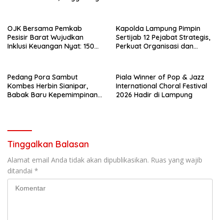
Bagi BBM Gratis
OJK Bersama Pemkab
Kapolda Lampung Pimpin
Pesisir Barat Wujudkan
Sertijab 12 Pejabat Strategis,
Inklusi Keuangan Nyat: 150
Perkuat Organisasi dan
Guru dan Tenaga Pendidik
Pelayanan Polri Presisi
Terima Polis Asuransi Jiwa
Pedang Pora Sambut
Piala Winner of Pop & Jazz
Kombes Herbin Sianipar,
International Choral Festival
Babak Baru Kepemimpinan
2026 Hadir di Lampung
di Polresta Bandar Lampung
Tinggalkan Balasan
Alamat email Anda tidak akan dipublikasikan.
Ruas yang wajib
ditandai
*