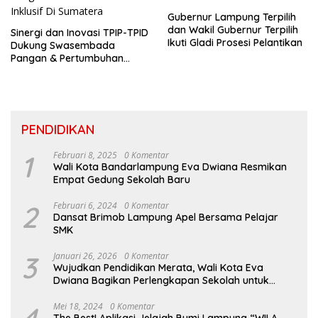
Gubernur Lampung Terpilih
dan Wakil Gubernur Terpilih
Sinergi dan Inovasi TPIP-TPID
Ikuti Gladi Prosesi Pelantikan
Dukung Swasembada
Pangan & Pertumbuhan
Inklusif Di Sumatera
PENDIDIKAN
1
Februari 8, 2025
0 Komentar
Wali Kota Bandarlampung Eva Dwiana Resmikan
Empat Gedung Sekolah Baru
2
Februari 6, 2024
0 Komentar
Dansat Brimob Lampung Apel Bersama Pelajar
SMK
3
Januari 26, 2026
0 Komentar
Wujudkan Pendidikan Merata, Wali Kota Eva
Dwiana Bagikan Perlengkapan Sekolah untuk
Ribuan Siswa SD dan SMP
Mei 18, 2024
0 Komentar