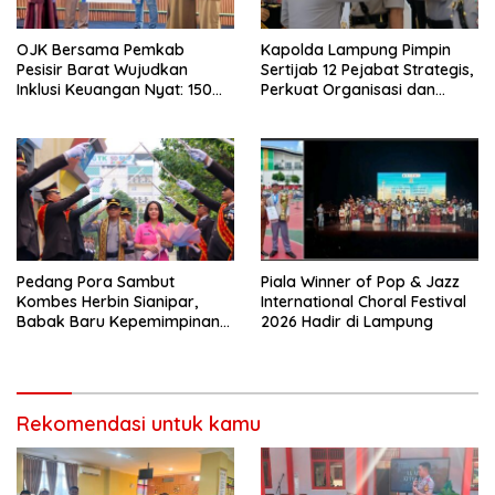
OJK Bersama Pemkab
Kapolda Lampung Pimpin
Pesisir Barat Wujudkan
Sertijab 12 Pejabat Strategis,
Inklusi Keuangan Nyat: 150
Perkuat Organisasi dan
Guru dan Tenaga Pendidik
Pelayanan Polri Presisi
Terima Polis Asuransi Jiwa
Pedang Pora Sambut
Piala Winner of Pop & Jazz
Kombes Herbin Sianipar,
International Choral Festival
Babak Baru Kepemimpinan
2026 Hadir di Lampung
di Polresta Bandar Lampung
Rekomendasi untuk kamu