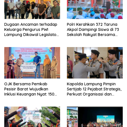
Dugaan Ancaman terhadap
Polri Kerahkan 372 Taruna
Keluarga Pengurus PWI
Akpol Dampingi Siswa di 73
Lampung Dikawal Legislator
Sekolah Rakyat Bersama
dan Jurnalis
Taruna Akademi TNI
OJK Bersama Pemkab
Kapolda Lampung Pimpin
Pesisir Barat Wujudkan
Sertijab 12 Pejabat Strategis,
Inklusi Keuangan Nyat: 150
Perkuat Organisasi dan
Guru dan Tenaga Pendidik
Pelayanan Polri Presisi
Terima Polis Asuransi Jiwa