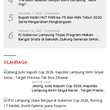
4
The Best! Aplikasi Jelajah Bumi Lampung “WILA
Trip”
5
Desember 7, 2020
0 Komentar
Bupati Hadiri HUT PGRI ke-75 dan HGN Tahun 2020
Serta Penyerahan Penghargaan
6
Februari 18, 2025
0 Komentar
Pj Gubernur Lampung Tinjau Program Makan
Bergizi Gratis di Sekolah, Dukung Generasi Sehat
dan Cerdas
OLAHRAGA
April 29, 2026
Jelang Judo Kapolri Cup 2026, Kapolda
Lampung Kirim Sinyal Keras : Target Prestasi
Tak Bisa Ditawar