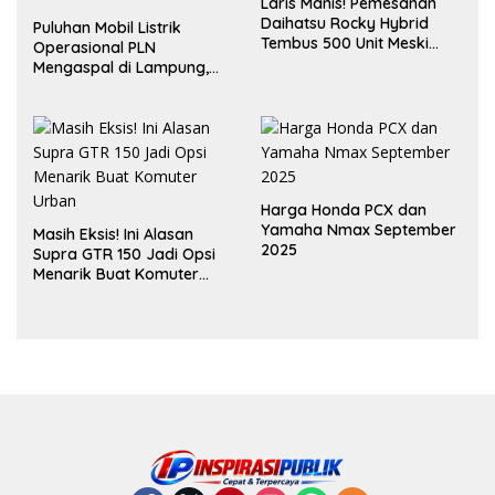
Laris Manis! Pemesanan
Daihatsu Rocky Hybrid
Puluhan Mobil Listrik
Tembus 500 Unit Meski
Operasional PLN
Inden Dua Bulan
Mengaspal di Lampung,
Dukung Akselerasi Net
Zero Emission
Harga Honda PCX dan
Yamaha Nmax September
Masih Eksis! Ini Alasan
2025
Supra GTR 150 Jadi Opsi
Menarik Buat Komuter
Urban