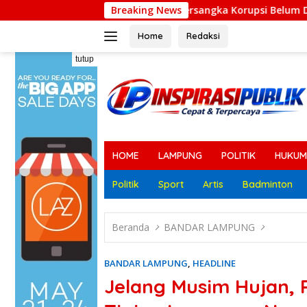
Langsung
Sekda Tersangka Korupsi Belum Dinonaktifkan, Ratusa
Breaking News
ke
konten
Home
Redaksi
tutup
HOME
LAMPUNG
POLITIK
HUKUM
Politik
Sport
Artis
Badminton
Beranda
BANDAR LAMPUNG
BANDAR LAMPUNG
,
HEADLINE
Jelang Musim Hujan, 