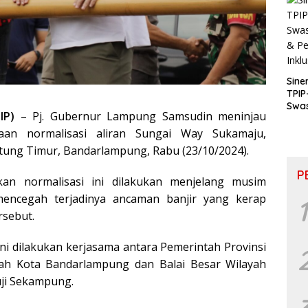
Sine
TPIP
Swa
IP)
– Pj. Gubernur Lampung Samsudin meninjau
& P
Inkl
aan normalisasi aliran Sungai Way Sukamaju,
tung Timur, Bandarlampung, Rabu (23/10/2024).
P
an normalisasi ini dilakukan menjelang musim
encegah terjadinya ancaman banjir yang kerap
1
rsebut.
ini dilakukan kerjasama antara Pemerintah Provinsi
ah Kota Bandarlampung dan Balai Besar Wilayah
ji Sekampung.