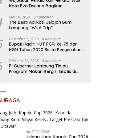
3
Wujudkan Pendidikan Merata, Wali
Kota Eva Dwiana Bagikan
Perlengkapan Sekolah untuk Ribuan
Siswa SD dan SMP
4
Mei 18, 2024
0 Komentar
The Best! Aplikasi Jelajah Bumi
Lampung “WILA Trip”
5
Desember 7, 2020
0 Komentar
Bupati Hadiri HUT PGRI ke-75 dan
HGN Tahun 2020 Serta Penyerahan
Penghargaan
6
Februari 18, 2025
0 Komentar
Pj Gubernur Lampung Tinjau
Program Makan Bergizi Gratis di
Sekolah, Dukung Generasi Sehat dan
Cerdas
AHRAGA
April 29, 2026
Jelang Judo Kapolri Cup 2026,