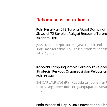
Bandar Lampung
Rekomendasi untuk kamu
Polri Kerahkan 372 Taruna Akpol Dampingi
Siswa di 73 Sekolah Rakyat Bersama Tarun
Akademi TNI
JAKARTA (IP) – Kepolisian Negara Republik Indon
(Polri) mengerahkan 372 Taruna Akademi Kepoli
(Akpol) yang…
Kapolda Lampung Pimpin Sertijab 12 Pejaba
Strategis, Perkuat Organisasi dan Pelayana
Polri Presisi
BANDAR LAMPUNG (IP) – Kapolda Lampung Irjen P
Helfi Assegaf memimpin langsung upacara Sera
Terima…
Piala Winner of Pop & Jazz International Cho