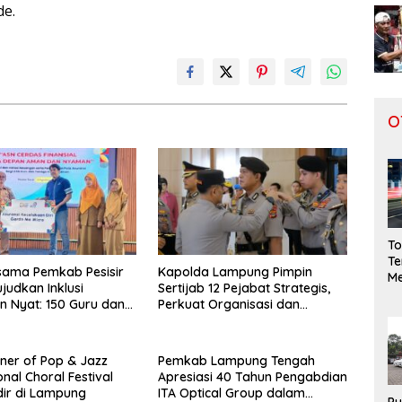
e.
O
To
Te
sama Pemkab Pesisir
Kapolda Lampung Pimpin
Me
judkan Inklusi
Sertijab 12 Pejabat Strategis,
Ge
 Nyat: 150 Guru dan
Perkuat Organisasi dan
da
endidik Terima Polis
Pelayanan Polri Presisi
S
 Jiwa
nner of Pop & Jazz
Pemkab Lampung Tengah
onal Choral Festival
Apresiasi 40 Tahun Pengabdian
ir di Lampung
ITA Optical Group dalam