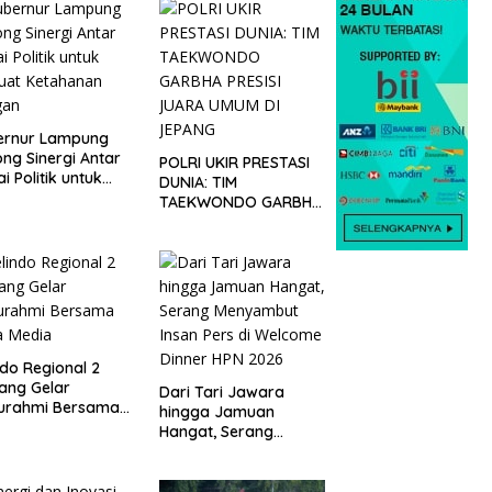
ernur Lampung
ng Sinergi Antar
POLRI UKIR PRESTASI
ai Politik untuk
DUNIA: TIM
uat Ketahanan
TAEKWONDO GARBHA
gan
PRESISI JUARA UMUM
DI JEPANG
ndo Regional 2
ang Gelar
Dari Tari Jawara
turahmi Bersama
hingga Jamuan
a Media
Hangat, Serang
Menyambut Insan Pers
di Welcome Dinner
HPN 2026