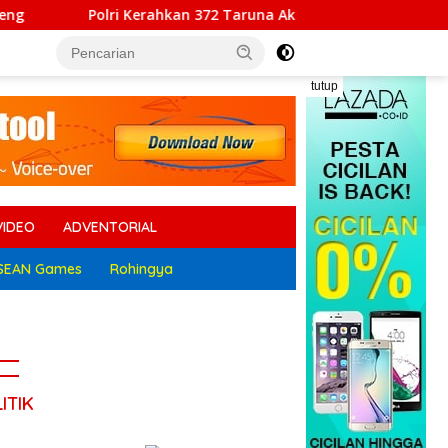
ahkan 372 Taruna Akpol Dampingi Siswa di 73 Sekolah Rakyat 
tutup
VIDEO
ADVENTORIAL
SEAN Games
Rohingya
ITIK