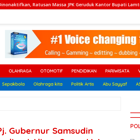
n Massa JPK Geruduk Kantor Bupati Lamteng
Polri Ker
OLAHRAGA
OTOMOTIF
PENDIDIKAN
PARIWISATA
Sepakbola
Olahraga kita
Politik Artis
Abu Sayyaf
A
POL
Pj. Gubernur Samsudin