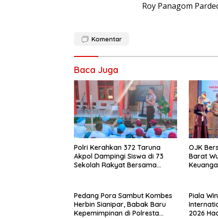
Roy Panagom Parded
Komentar
Baca Juga
Polri Kerahkan 372 Taruna
OJK Ber
Akpol Dampingi Siswa di 73
Barat Wu
Sekolah Rakyat Bersama
Keuangan
Taruna Akademi TNI
Tenaga P
Asuransi
Pedang Pora Sambut Kombes
Piala Wi
Herbin Sianipar, Babak Baru
Internati
Kepemimpinan di Polresta
2026 Had