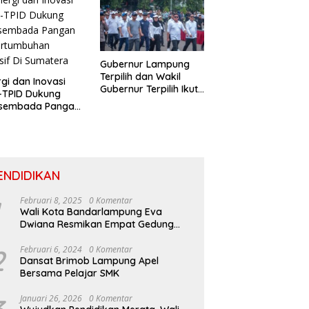
Gubernur Lampung
Terpilih dan Wakil
rgi dan Inovasi
Gubernur Terpilih Ikuti
-TPID Dukung
Gladi Prosesi
sembada Pangan
Pelantikan
ertumbuhan
usif Di Sumatera
ENDIDIKAN
Februari 8, 2025
0 Komentar
Wali Kota Bandarlampung Eva
Dwiana Resmikan Empat Gedung
Sekolah Baru
2
Februari 6, 2024
0 Komentar
Dansat Brimob Lampung Apel
Bersama Pelajar SMK
Januari 26, 2026
0 Komentar