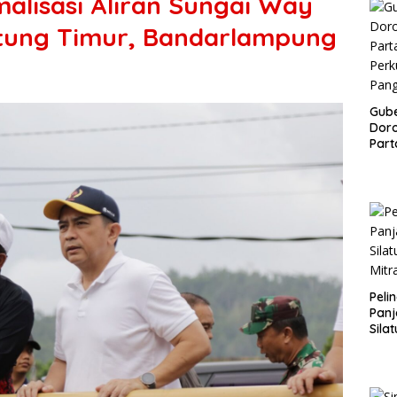
alisasi Aliran Sungai Way
etung Timur, Bandarlampung
Gub
Doro
Part
Perk
Pan
Peli
Panj
Sila
Mitr