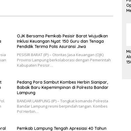
Pu
Pelayanan Kesehatan Mata
Op
Me
L
Ak
Em
OJK Bersama Pemkab Pesisir Barat Wujudkan
a
Inklusi Keuangan Nyat: 150 Guru dan Tenaga
Pendidik Terima Polis Asuransi Jiwa
Ma
esia
PESISIR BARAT (IP) – Otoritas Jasa Keuangan (OJK)
Al
sian
Provinsi Lampung berkolaborasi dengan Pemerintah
15
Kabupaten Pesisir…
Me
K
t
Pedang Pora Sambut Kombes Herbin Sianipar,
n
Babak Baru Kepemimpinan di Polresta Bandar
Lampung
ol.
BANDAR LAMPUNG (IP) – Tongkat komando Polresta
h
Bandar Lampung resmi berpindah tangan. Kombes
Pol Herbin…
ral
Pemkab Lampung Tengah Apresiasi 40 Tahun