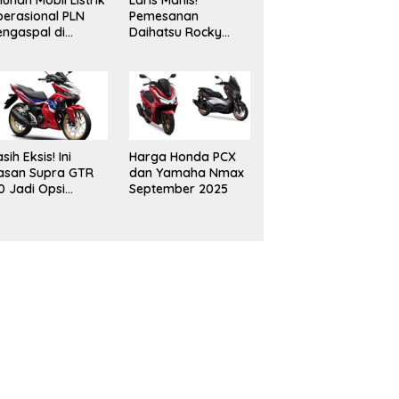
luhan Mobil Listrik
Laris Manis!
erasional PLN
Pemesanan
ngaspal di
Daihatsu Rocky
ampung, Dukung
Hybrid Tembus 500
selerasi Net Zero
Unit Meski Inden
ission
Dua Bulan
sih Eksis! Ini
Harga Honda PCX
asan Supra GTR
dan Yamaha Nmax
0 Jadi Opsi
September 2025
narik Buat
omuter Urban