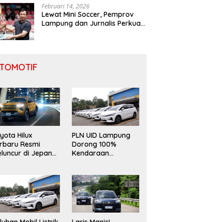
Februari 14, 2026
Lewat Mini Soccer, Pemprov
Lampung dan Jurnalis Perkuat
Sinergi Pembangunan Daerah
TOMOTIF
yota Hilux
PLN UID Lampung
rbaru Resmi
Dorong 100%
luncur di Jepang,
Kendaraan
ndong Mesin 2.8L
Operasional
n Desain “Cyber
Berbasis EV
umo”