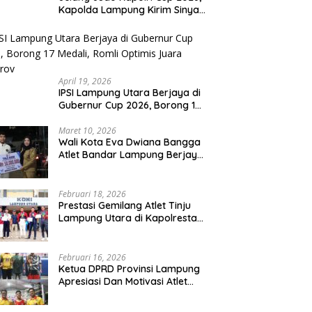
Kapolda Lampung Kirim Sinyal
Keras : Target Prestasi Tak
Bisa Ditawar
April 19, 2026
IPSI Lampung Utara Berjaya di
Gubernur Cup 2026, Borong 17
Medali, Romli Optimis Juara
Porprov
Maret 10, 2026
Wali Kota Eva Dwiana Bangga
Atlet Bandar Lampung Berjaya
di Kancah Asia Tenggara
Februari 18, 2026
Prestasi Gemilang Atlet Tinju
Lampung Utara di Kapolresta
Cup 2026, Boyong 6 Medali
Emas, 4 Perak dan 6 Perunggu
Februari 16, 2026
Ketua DPRD Provinsi Lampung
Apresiasi Dan Motivasi Atlet
Pada Kejuaraan Tinju Polresta
2026