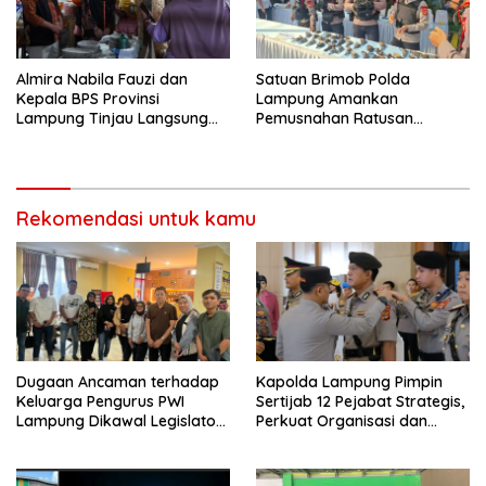
Almira Nabila Fauzi dan
Satuan Brimob Polda
Kepala BPS Provinsi
Lampung Amankan
Lampung Tinjau Langsung
Pemusnahan Ratusan
Sensus Ekonomi 2026 di
Senjata Api Rakitan dan
Pasar Gadingrejo Pringsewu
Amunisi Serahan Masyarakat
Rekomendasi untuk kamu
Dugaan Ancaman terhadap
Kapolda Lampung Pimpin
Keluarga Pengurus PWI
Sertijab 12 Pejabat Strategis,
Lampung Dikawal Legislator
Perkuat Organisasi dan
dan Jurnalis
Pelayanan Polri Presisi