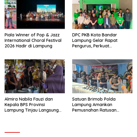
Piala Winner of Pop & Jazz
DPC PKB Kota Bandar
International Choral Festival
Lampung Gelar Rapat
2026 Hadir di Lampung
Pengurus, Perkuat
Konsolidasi Menuju Partai
yang Semakin Dekat dengan
Rakyat
Almira Nabila Fauzi dan
Satuan Brimob Polda
Kepala BPS Provinsi
Lampung Amankan
Lampung Tinjau Langsung
Pemusnahan Ratusan
Sensus Ekonomi 2026 di
Senjata Api Rakitan dan
Pasar Gadingrejo Pringsewu
Amunisi Serahan Masyarakat