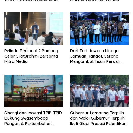
Pangan
JEPANG
Pelindo Regional 2 Panjang
Dari Tari Jawara hingga
Gelar Silaturahmi Bersama
Jamuan Hangat, Serang
Mitra Media
Menyambut Insan Pers di
Welcome Dinner HPN 2026
Sinergi dan Inovasi TPIP-TPID
Gubernur Lampung Terpilih
Dukung Swasembada
dan Wakil Gubernur Terpilih
Pangan & Pertumbuhan
Ikuti Gladi Prosesi Pelantikan
Inklusif Di Sumatera