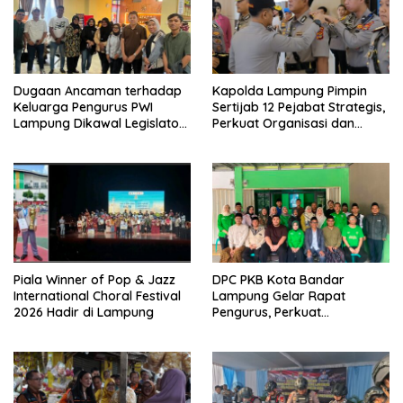
Dugaan Ancaman terhadap
Kapolda Lampung Pimpin
Keluarga Pengurus PWI
Sertijab 12 Pejabat Strategis,
Lampung Dikawal Legislator
Perkuat Organisasi dan
dan Jurnalis
Pelayanan Polri Presisi
Piala Winner of Pop & Jazz
DPC PKB Kota Bandar
International Choral Festival
Lampung Gelar Rapat
2026 Hadir di Lampung
Pengurus, Perkuat
Konsolidasi Menuju Partai
yang Semakin Dekat dengan
Rakyat