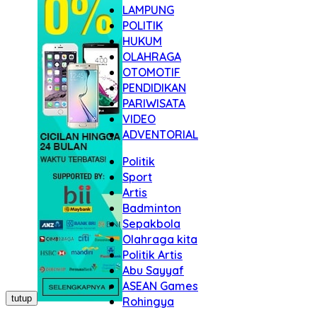
LAMPUNG
POLITIK
HUKUM
OLAHRAGA
OTOMOTIF
PENDIDIKAN
PARIWISATA
VIDEO
ADVENTORIAL
Politik
Sport
Artis
Badminton
Sepakbola
Olahraga kita
Politik Artis
Abu Sayyaf
ASEAN Games
tutup
Rohingya