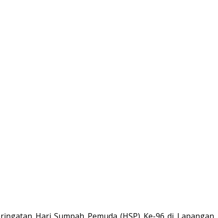
ringatan Hari Sumpah Pemuda (HSP) Ke-96 di Lapangan