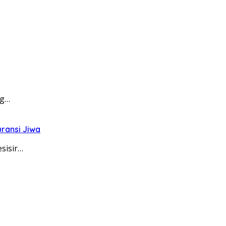
ng…
ransi Jiwa
sisir…