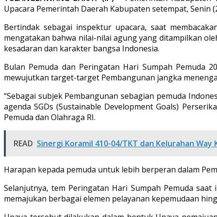
Upacara Pemerintah Daerah Kabupaten setempat, Senin (2
Bertindak sebagai inspektur upacara, saat membacakan
mengatakan bahwa nilai-nilai agung yang ditampilkan ol
kesadaran dan karakter bangsa Indonesia.
Bulan Pemuda dan Peringatan Hari Sumpah Pemuda 202
mewujutkan target-target Pembangunan jangka menengah 
“Sebagai subjek Pembangunan sebagian pemuda Indonesi
agenda SGDs (Sustainable Development Goals) Perseri
Pemuda dan Olahraga RI.
READ
Sinergi Koramil 410-04/TKT dan Kelurahan Way K
Harapan kepada pemuda untuk lebih berperan dalam Pemb
Selanjutnya, tem Peringatan Hari Sumpah Pemuda saat 
memajukan berbagai elemen pelayanan kepemudaan hingga 
Upaya tersebut dilakukan dalam bentuk Upaya pemajuan 