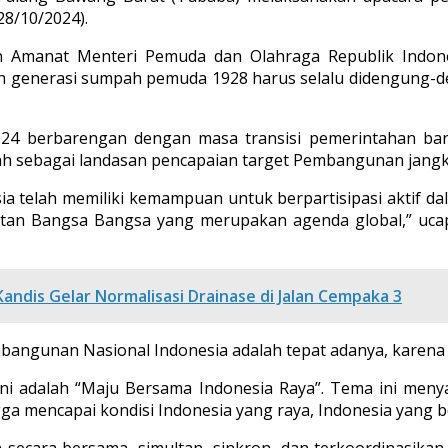
8/10/2024).
 Amanat Menteri Pemuda dan Olahraga Republik Indonesia
eh generasi sumpah pemuda 1928 harus selalu didengung-d
4 berbarengan dengan masa transisi pemerintahan bar
sebagai landasan pencapaian target Pembangunan jangka 
a telah memiliki kemampuan untuk berpartisipasi aktif 
katan Bangsa Bangsa yang merupakan agenda global,” uc
andis Gelar Normalisasi Drainase di Jalan Cempaka 3
angunan Nasional Indonesia adalah tepat adanya, karena 
ini adalah “Maju Bersama Indonesia Raya”. Tema ini m
mencapai kondisi Indonesia yang raya, Indonesia yang bes
secara bersama, simultan, sinkron, dan terkoordinasikan