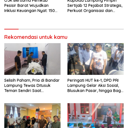
OJK Bersama Pemkab
Kapolda Lampung Pimpin
Pesisir Barat Wujudkan
Sertijab 12 Pejabat Strategis,
Inklusi Keuangan Nyat: 150
Perkuat Organisasi dan
Guru dan Tenaga Pendidik
Pelayanan Polri Presisi
Terima Polis Asuransi Jiwa
Rekomendasi untuk kamu
Selisih Paham, Pria di Bandar
Peringati HUT ke-1, DPD PRI
Lampung Tewas Ditusuk
Lampung Gelar Aksi Sosial,
Teman Sendiri Saat
Blusukan Pasar, hingga Bagi-
Nongkrong
Bagi BBM Gratis