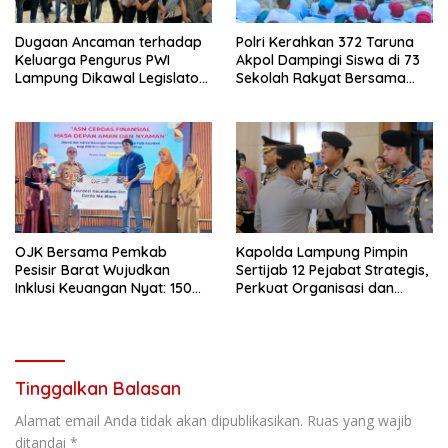
Dugaan Ancaman terhadap
Polri Kerahkan 372 Taruna
Keluarga Pengurus PWI
Akpol Dampingi Siswa di 73
Lampung Dikawal Legislator
Sekolah Rakyat Bersama
dan Jurnalis
Taruna Akademi TNI
OJK Bersama Pemkab
Kapolda Lampung Pimpin
Pesisir Barat Wujudkan
Sertijab 12 Pejabat Strategis,
Inklusi Keuangan Nyat: 150
Perkuat Organisasi dan
Guru dan Tenaga Pendidik
Pelayanan Polri Presisi
Terima Polis Asuransi Jiwa
Tinggalkan Balasan
Alamat email Anda tidak akan dipublikasikan.
Ruas yang wajib
ditandai
*