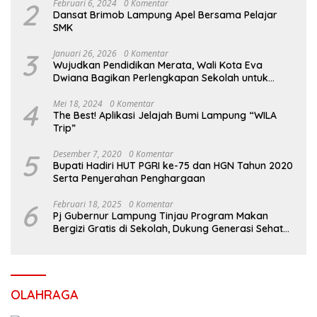
2
Februari 6, 2024
0 Komentar
Dansat Brimob Lampung Apel Bersama Pelajar
SMK
3
Januari 26, 2026
0 Komentar
Wujudkan Pendidikan Merata, Wali Kota Eva
Dwiana Bagikan Perlengkapan Sekolah untuk
Ribuan Siswa SD dan SMP
4
Mei 18, 2024
0 Komentar
The Best! Aplikasi Jelajah Bumi Lampung “WILA
Trip”
5
Desember 7, 2020
0 Komentar
Bupati Hadiri HUT PGRI ke-75 dan HGN Tahun 2020
Serta Penyerahan Penghargaan
6
Februari 18, 2025
0 Komentar
Pj Gubernur Lampung Tinjau Program Makan
Bergizi Gratis di Sekolah, Dukung Generasi Sehat
dan Cerdas
OLAHRAGA