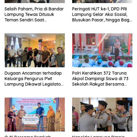
Selisih Paham, Pria di Bandar
Peringati HUT ke-1, DPD PRI
Lampung Tewas Ditusuk
Lampung Gelar Aksi Sosial,
Teman Sendiri Saat
Blusukan Pasar, hingga Bagi-
Nongkrong
Bagi BBM Gratis
Dugaan Ancaman terhadap
Polri Kerahkan 372 Taruna
Keluarga Pengurus PWI
Akpol Dampingi Siswa di 73
Lampung Dikawal Legislator
Sekolah Rakyat Bersama
dan Jurnalis
Taruna Akademi TNI