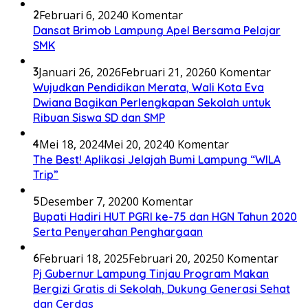
2
Februari 6, 2024
0 Komentar
Dansat Brimob Lampung Apel Bersama Pelajar
SMK
3
Januari 26, 2026
Februari 21, 2026
0 Komentar
Wujudkan Pendidikan Merata, Wali Kota Eva
Dwiana Bagikan Perlengkapan Sekolah untuk
Ribuan Siswa SD dan SMP
4
Mei 18, 2024
Mei 20, 2024
0 Komentar
The Best! Aplikasi Jelajah Bumi Lampung “WILA
Trip”
5
Desember 7, 2020
0 Komentar
Bupati Hadiri HUT PGRI ke-75 dan HGN Tahun 2020
Serta Penyerahan Penghargaan
6
Februari 18, 2025
Februari 20, 2025
0 Komentar
Pj Gubernur Lampung Tinjau Program Makan
Bergizi Gratis di Sekolah, Dukung Generasi Sehat
dan Cerdas