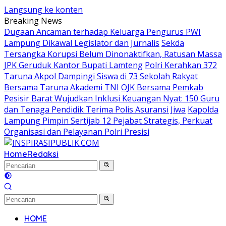
Langsung ke konten
Breaking News
Dugaan Ancaman terhadap Keluarga Pengurus PWI
Lampung Dikawal Legislator dan Jurnalis
Sekda
Tersangka Korupsi Belum Dinonaktifkan, Ratusan Massa
JPK Geruduk Kantor Bupati Lamteng
Polri Kerahkan 372
Taruna Akpol Dampingi Siswa di 73 Sekolah Rakyat
Bersama Taruna Akademi TNI
OJK Bersama Pemkab
Pesisir Barat Wujudkan Inklusi Keuangan Nyat: 150 Guru
dan Tenaga Pendidik Terima Polis Asuransi Jiwa
Kapolda
Lampung Pimpin Sertijab 12 Pejabat Strategis, Perkuat
Organisasi dan Pelayanan Polri Presisi
Home
Redaksi
HOME