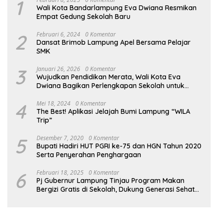
1
Wali Kota Bandarlampung Eva Dwiana Resmikan
Empat Gedung Sekolah Baru
2
Februari 6, 2024
0 Komentar
Dansat Brimob Lampung Apel Bersama Pelajar
SMK
3
Januari 26, 2026
0 Komentar
Wujudkan Pendidikan Merata, Wali Kota Eva
Dwiana Bagikan Perlengkapan Sekolah untuk
Ribuan Siswa SD dan SMP
4
Mei 18, 2024
0 Komentar
The Best! Aplikasi Jelajah Bumi Lampung “WILA
Trip”
5
Desember 7, 2020
0 Komentar
Bupati Hadiri HUT PGRI ke-75 dan HGN Tahun 2020
Serta Penyerahan Penghargaan
6
Februari 18, 2025
0 Komentar
Pj Gubernur Lampung Tinjau Program Makan
Bergizi Gratis di Sekolah, Dukung Generasi Sehat
dan Cerdas