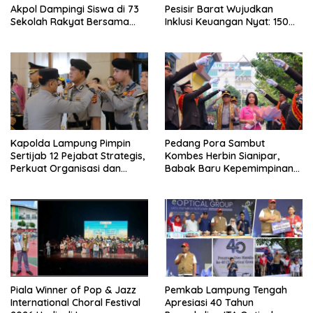
Akpol Dampingi Siswa di 73
Pesisir Barat Wujudkan
Sekolah Rakyat Bersama
Inklusi Keuangan Nyat: 150
Taruna Akademi TNI
Guru dan Tenaga Pendidik
Terima Polis Asuransi Jiwa
Kapolda Lampung Pimpin
Pedang Pora Sambut
Sertijab 12 Pejabat Strategis,
Kombes Herbin Sianipar,
Perkuat Organisasi dan
Babak Baru Kepemimpinan
Pelayanan Polri Presisi
di Polresta Bandar Lampung
Piala Winner of Pop & Jazz
Pemkab Lampung Tengah
International Choral Festival
Apresiasi 40 Tahun