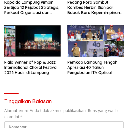
Kapolda Lampung Pimpin
Pedang Pora Sambut
Sertijab 12 Pejabat Strategis,
Kombes Herbin Sianipar,
Perkuat Organisasi dan
Babak Baru Kepemimpinan
Pelayanan Polri Presisi
di Polresta Bandar Lampung
Piala Winner of Pop & Jazz
Pemkab Lampung Tengah
International Choral Festival
Apresiasi 40 Tahun
2026 Hadir di Lampung
Pengabdian ITA Optical
Group dalam Pelayanan
Kesehatan Mata
Tinggalkan Balasan
Alamat email Anda tidak akan dipublikasikan.
Ruas yang wajib
ditandai
*