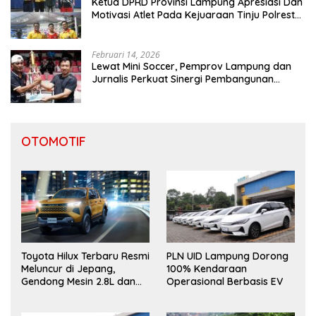
Ketua DPRD Provinsi Lampung Apresiasi Dan
Motivasi Atlet Pada Kejuaraan Tinju Polresta
2026
Februari 14, 2026
Lewat Mini Soccer, Pemprov Lampung dan
Jurnalis Perkuat Sinergi Pembangunan
Daerah
OTOMOTIF
Toyota Hilux Terbaru Resmi
PLN UID Lampung Dorong
Meluncur di Jepang,
100% Kendaraan
Gendong Mesin 2.8L dan
Operasional Berbasis EV
Desain “Cyber Sumo”