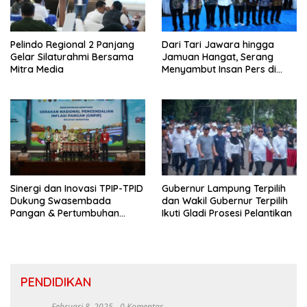
Pelindo Regional 2 Panjang
Dari Tari Jawara hingga
Gelar Silaturahmi Bersama
Jamuan Hangat, Serang
Mitra Media
Menyambut Insan Pers di
Welcome Dinner HPN 2026
Sinergi dan Inovasi TPIP-TPID
Gubernur Lampung Terpilih
Dukung Swasembada
dan Wakil Gubernur Terpilih
Pangan & Pertumbuhan
Ikuti Gladi Prosesi Pelantikan
Inklusif Di Sumatera
PENDIDIKAN
Februari 8, 2025
0 Komentar