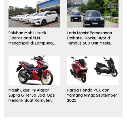
Puluhan Mobil Listrik
Laris Manis! Pemesanan
Operasional PLN
Daihatsu Rocky Hybrid
Mengaspal di Lampung,
Tembus 500 Unit Meski
Dukung Akselerasi Net
Inden Dua Bulan
Zero Emission
Masih Eksis! Ini Alasan
Harga Honda PCX dan
Supra GTR 150 Jadi Opsi
Yamaha Nmax September
Menarik Buat Komuter
2025
Urban