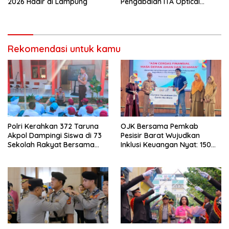
2026 Hadir di Lampung
Pengabdian ITA Optical
Group dalam Pelayanan
Kesehatan Mata
Rekomendasi untuk kamu
Polri Kerahkan 372 Taruna
OJK Bersama Pemkab
Akpol Dampingi Siswa di 73
Pesisir Barat Wujudkan
Sekolah Rakyat Bersama
Inklusi Keuangan Nyat: 150
Taruna Akademi TNI
Guru dan Tenaga Pendidik
Terima Polis Asuransi Jiwa