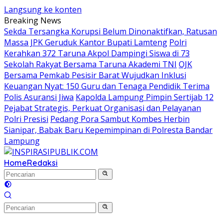
Langsung ke konten
Breaking News
Sekda Tersangka Korupsi Belum Dinonaktifkan, Ratusan
Massa JPK Geruduk Kantor Bupati Lamteng
Polri
Kerahkan 372 Taruna Akpol Dampingi Siswa di 73
Sekolah Rakyat Bersama Taruna Akademi TNI
OJK
Bersama Pemkab Pesisir Barat Wujudkan Inklusi
Keuangan Nyat: 150 Guru dan Tenaga Pendidik Terima
Polis Asuransi Jiwa
Kapolda Lampung Pimpin Sertijab 12
Pejabat Strategis, Perkuat Organisasi dan Pelayanan
Polri Presisi
Pedang Pora Sambut Kombes Herbin
Sianipar, Babak Baru Kepemimpinan di Polresta Bandar
Lampung
Home
Redaksi