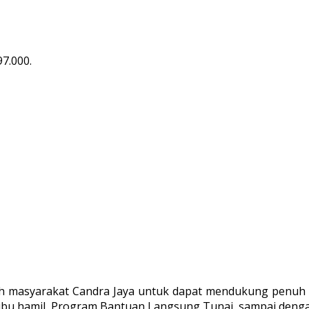
7.000.
h masyarakat Candra Jaya untuk dapat mendukung penuh a
 ibu hamil, Program Bantuan Langsung Tunai, sampai denga