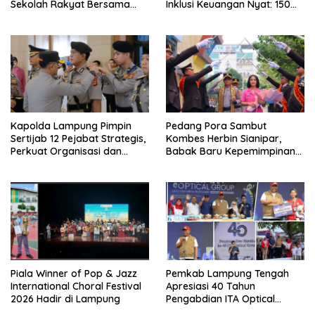
Sekolah Rakyat Bersama
Inklusi Keuangan Nyat: 150
Taruna Akademi TNI
Guru dan Tenaga Pendidik
Terima Polis Asuransi Jiwa
Kapolda Lampung Pimpin
Pedang Pora Sambut
Sertijab 12 Pejabat Strategis,
Kombes Herbin Sianipar,
Perkuat Organisasi dan
Babak Baru Kepemimpinan
Pelayanan Polri Presisi
di Polresta Bandar Lampung
Piala Winner of Pop & Jazz
Pemkab Lampung Tengah
International Choral Festival
Apresiasi 40 Tahun
2026 Hadir di Lampung
Pengabdian ITA Optical
Group dalam Pelayanan