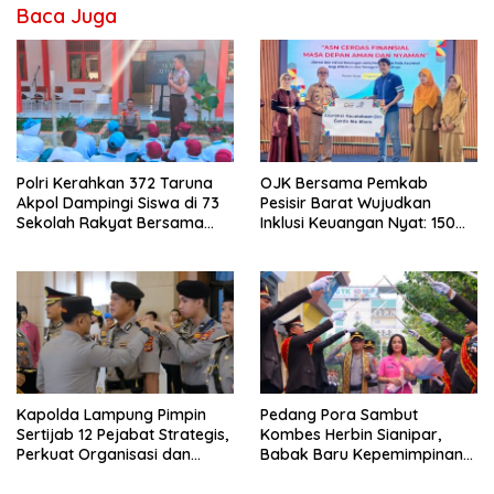
Baca Juga
Polri Kerahkan 372 Taruna
OJK Bersama Pemkab
Akpol Dampingi Siswa di 73
Pesisir Barat Wujudkan
Sekolah Rakyat Bersama
Inklusi Keuangan Nyat: 150
Taruna Akademi TNI
Guru dan Tenaga Pendidik
Terima Polis Asuransi Jiwa
Kapolda Lampung Pimpin
Pedang Pora Sambut
Sertijab 12 Pejabat Strategis,
Kombes Herbin Sianipar,
Perkuat Organisasi dan
Babak Baru Kepemimpinan
Pelayanan Polri Presisi
di Polresta Bandar Lampung