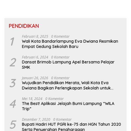
Inklusif Di Sumatera
PENDIDIKAN
1
Februari 8, 2025
0 Komentar
Wali Kota Bandarlampung Eva Dwiana Resmikan
Empat Gedung Sekolah Baru
2
Februari 6, 2024
0 Komentar
Dansat Brimob Lampung Apel Bersama Pelajar
SMK
3
Januari 26, 2026
0 Komentar
Wujudkan Pendidikan Merata, Wali Kota Eva
Dwiana Bagikan Perlengkapan Sekolah untuk
Ribuan Siswa SD dan SMP
4
Mei 18, 2024
0 Komentar
The Best! Aplikasi Jelajah Bumi Lampung “WILA
Trip”
5
Desember 7, 2020
0 Komentar
Bupati Hadiri HUT PGRI ke-75 dan HGN Tahun 2020
Serta Penyerahan Penghargaan