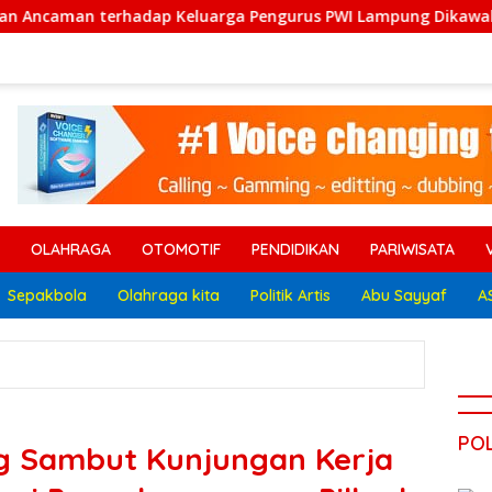
rga Pengurus PWI Lampung Dikawal Legislator dan Jurnalis
OLAHRAGA
OTOMOTIF
PENDIDIKAN
PARIWISATA
Sepakbola
Olahraga kita
Politik Artis
Abu Sayyaf
A
POL
g Sambut Kunjungan Kerja