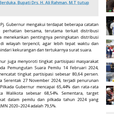
erduka, Bupati Drs. H. Ali Rahman, M.T tutup
 Pj. Gubernur mengakui terdapat beberapa catatan
 perhatian bersama, terutama terkait distribusi
 Ia menekankan pentingnya peningkatan distribusi
 di wilayah terpencil, agar lebih tepat waktu dan
indari kekurangan dan tertukarnya surat suara.
rnur juga menyoroti tingkat partisipasi masyarakat
ada Pemungutan Suara Pemilu 14 Februari 2024,
ncatat tingkat partisipasi sebesar 80,64 persen.
a Serentak 27 November 2024, terjadi penurunan
n Pilkada Gubernur mencapai 65,44% dan rata-rata
ta Walikota sebesar 68,54%. Sementara, target
akat dalam pemilu dan pilkada tahun 2024 yang
JMN 2020–2024 adalah 79,5%.