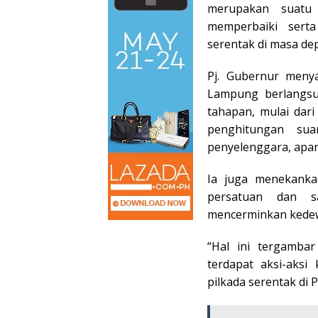
merupakan suatu
memperbaiki sert
serentak di masa de
Pj. Gubernur menya
Lampung berlangsu
tahapan, mulai dar
penghitungan sua
penyelenggara, apara
Ia juga menekank
persatuan dan s
mencerminkan kedew
“Hal ini tergambar
terdapat aksi-aks
pilkada serentak di