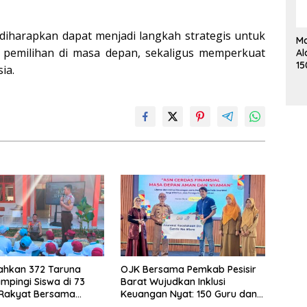
 diharapkan dapat menjadi langkah strategis untuk
Ma
pemilihan di masa depan, sekaligus memperkuat
Al
15
ia.
Me
K
rahkan 372 Taruna
OJK Bersama Pemkab Pesisir
mpingi Siswa di 73
Barat Wujudkan Inklusi
 Rakyat Bersama
Keuangan Nyat: 150 Guru dan
Akademi TNI
Tenaga Pendidik Terima Polis