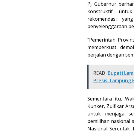
Pj. Gubernur berha
konstruktif unt
rekomendasi yan
penyelenggaraan pe
“Pemerintah Provi
memperkuat demok
berjalan dengan sema
READ
Bupati Lam
Presisi Lampung 
Sementara itu, Wak
Kunker, Zulfikar Ars
untuk menjaga se
pemilihan nasional 
Nasional Serentak 