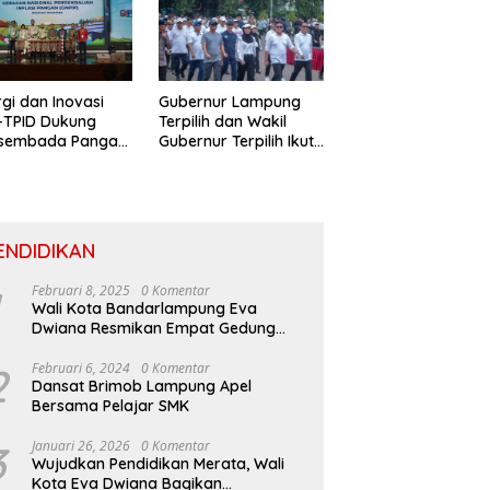
rgi dan Inovasi
Gubernur Lampung
-TPID Dukung
Terpilih dan Wakil
sembada Pangan
Gubernur Terpilih Ikuti
ertumbuhan
Gladi Prosesi
usif Di Sumatera
Pelantikan
ENDIDIKAN
Februari 8, 2025
0 Komentar
Wali Kota Bandarlampung Eva
Dwiana Resmikan Empat Gedung
Sekolah Baru
2
Februari 6, 2024
0 Komentar
Dansat Brimob Lampung Apel
Bersama Pelajar SMK
3
Januari 26, 2026
0 Komentar
Wujudkan Pendidikan Merata, Wali
Kota Eva Dwiana Bagikan