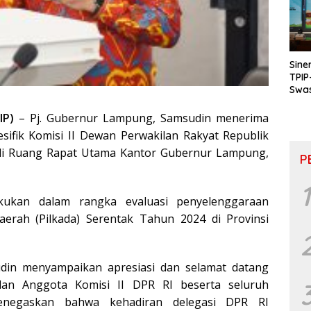
Sine
TPIP
Swa
& P
Inkl
IP)
– Pj. Gubernur Lampung, Samsudin menerima
sifik Komisi II Dewan Perwakilan Rakyat Republik
 di Ruang Rapat Utama Kantor Gubernur Lampung,
P
1
akukan dalam rangka evaluasi penyelenggaraan
aerah (Pilkada) Serentak Tahun 2024 di Provinsi
din menyampaikan apresiasi dan selamat datang
an Anggota Komisi II DPR RI beserta seluruh
negaskan bahwa kehadiran delegasi DPR RI