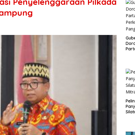
luasi Penyelenggaraan Pilkada
 Lampung
Gub
Doro
Part
Perk
Pan
Peli
Panj
Sila
Mitr