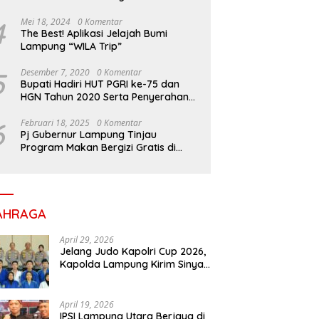
Perlengkapan Sekolah untuk Ribuan
Siswa SD dan SMP
4
Mei 18, 2024
0 Komentar
The Best! Aplikasi Jelajah Bumi
Lampung “WILA Trip”
5
Desember 7, 2020
0 Komentar
Bupati Hadiri HUT PGRI ke-75 dan
HGN Tahun 2020 Serta Penyerahan
Penghargaan
6
Februari 18, 2025
0 Komentar
Pj Gubernur Lampung Tinjau
Program Makan Bergizi Gratis di
Sekolah, Dukung Generasi Sehat dan
Cerdas
AHRAGA
April 29, 2026
Jelang Judo Kapolri Cup 2026,
Kapolda Lampung Kirim Sinyal
Keras : Target Prestasi Tak
Bisa Ditawar
April 19, 2026
IPSI Lampung Utara Berjaya di