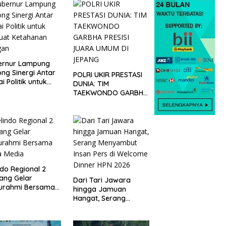
ernur Lampung
ng Sinergi Antar
POLRI UKIR PRESTASI
ai Politik untuk
DUNIA: TIM
uat Ketahanan
TAEKWONDO GARBHA
gan
PRESISI JUARA UMUM
DI JEPANG
ndo Regional 2
ang Gelar
Dari Tari Jawara
turahmi Bersama
hingga Jamuan
a Media
Hangat, Serang
Menyambut Insan Pers
di Welcome Dinner
HPN 2026