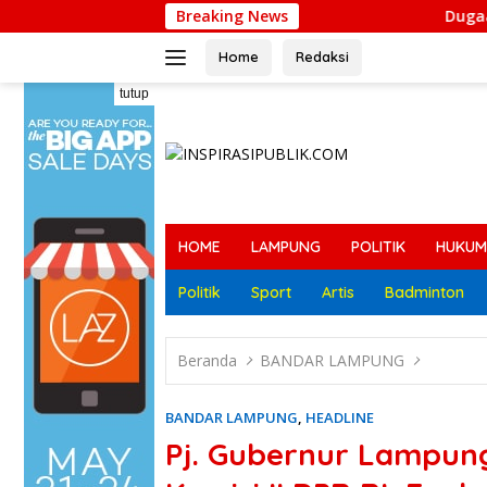
Langsung
Breaking News
Dugaan Ancaman terhadap Kelua
ke
konten
Home
Redaksi
tutup
HOME
LAMPUNG
POLITIK
HUKUM
Politik
Sport
Artis
Badminton
Beranda
BANDAR LAMPUNG
BANDAR LAMPUNG
,
HEADLINE
Pj. Gubernur Lampun