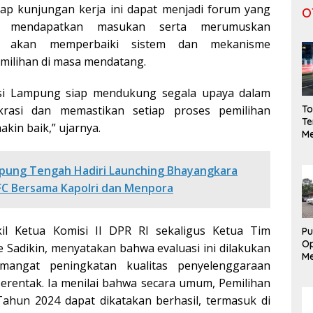
rap kunjungan kerja ini dapat menjadi forum yang
O
uk mendapatkan masukan serta merumuskan
g akan memperbaiki sistem dan mekanisme
milihan di masa mendatang.
nsi Lampung siap mendukung segala upaya dalam
rasi dan memastikan setiap proses pemilihan
To
Te
kin baik,” ujarnya.
Me
Ge
da
pung Tengah Hadiri Launching Bhayangkara
S
FC Bersama Kapolri dan Menpora
il Ketua Komisi II DPR RI sekaligus Ketua Tim
Pu
Op
e Sadikin, menyatakan bahwa evaluasi ini dilakukan
Me
mangat peningkatan kualitas penyelenggaraan
L
serentak. Ia menilai bahwa secara umum, Pemilihan
Ak
Em
Tahun 2024 dapat dikatakan berhasil, termasuk di