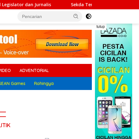
Sekda Tersangka Korupsi Belum Dinonaktifkan, Ratusan
tutup
VIDEO
ADVENTORIAL
SEAN Games
Rohingya
ITIK