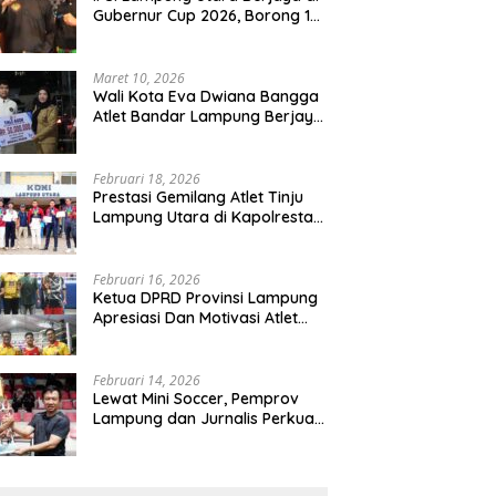
Gubernur Cup 2026, Borong 17
Medali, Romli Optimis Juara
Porprov
Maret 10, 2026
Wali Kota Eva Dwiana Bangga
Atlet Bandar Lampung Berjaya
di Kancah Asia Tenggara
Februari 18, 2026
Prestasi Gemilang Atlet Tinju
Lampung Utara di Kapolresta
Cup 2026, Boyong 6 Medali
Emas, 4 Perak dan 6 Perunggu
Februari 16, 2026
Ketua DPRD Provinsi Lampung
Apresiasi Dan Motivasi Atlet
Pada Kejuaraan Tinju Polresta
2026
Februari 14, 2026
Lewat Mini Soccer, Pemprov
Lampung dan Jurnalis Perkuat
Sinergi Pembangunan Daerah