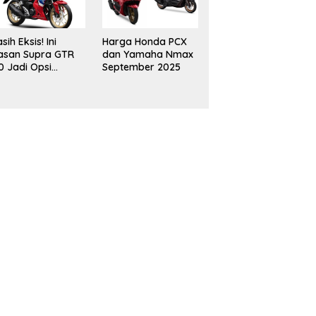
sih Eksis! Ini
Harga Honda PCX
asan Supra GTR
dan Yamaha Nmax
0 Jadi Opsi
September 2025
narik Buat
omuter Urban