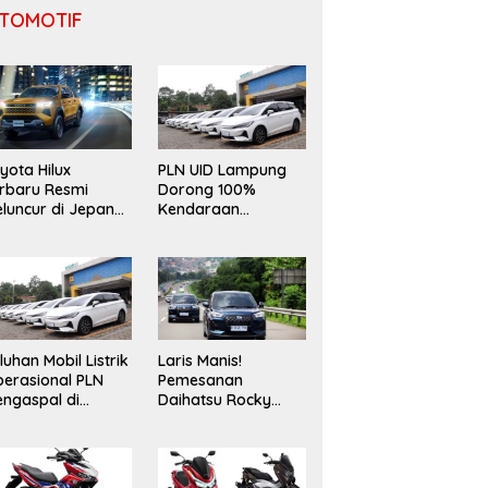
TOMOTIF
yota Hilux
PLN UID Lampung
rbaru Resmi
Dorong 100%
luncur di Jepang,
Kendaraan
ndong Mesin 2.8L
Operasional
n Desain “Cyber
Berbasis EV
umo”
luhan Mobil Listrik
Laris Manis!
erasional PLN
Pemesanan
ngaspal di
Daihatsu Rocky
ampung, Dukung
Hybrid Tembus 500
selerasi Net Zero
Unit Meski Inden
ission
Dua Bulan