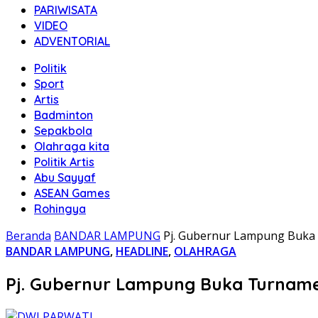
PARIWISATA
VIDEO
ADVENTORIAL
Politik
Sport
Artis
Badminton
Sepakbola
Olahraga kita
Politik Artis
Abu Sayyaf
ASEAN Games
Rohingya
Beranda
BANDAR LAMPUNG
Pj. Gubernur Lampung Buka
BANDAR LAMPUNG
,
HEADLINE
,
OLAHRAGA
Pj. Gubernur Lampung Buka Turname