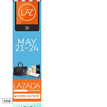
tutup