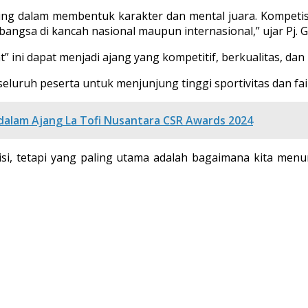
ing dalam membentuk karakter dan mental juara. Kompetisi
gsa di kancah nasional maupun internasional,” ujar Pj. 
 ini dapat menjadi ajang yang kompetitif, berkualitas, dan 
luruh peserta untuk menjunjung tinggi sportivitas dan fai
alam Ajang La Tofi Nusantara CSR Awards 2024
i, tetapi yang paling utama adalah bagaimana kita menu