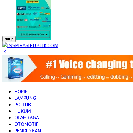
tutup
HOME
LAMPUNG
POLITIK
HUKUM
OLAHRAGA
OTOMOTIF
PENDIDIKAN