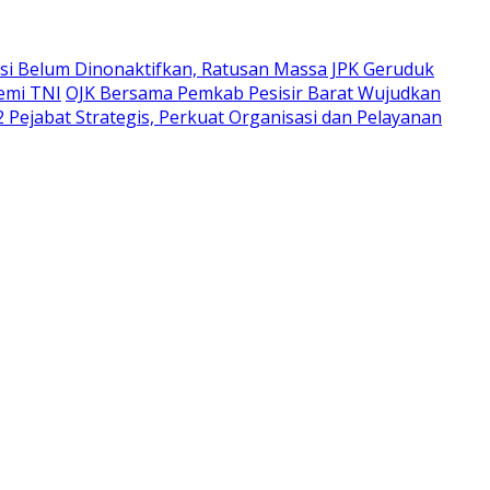
i Belum Dinonaktifkan, Ratusan Massa JPK Geruduk
emi TNI
OJK Bersama Pemkab Pesisir Barat Wujudkan
 Pejabat Strategis, Perkuat Organisasi dan Pelayanan