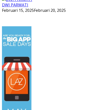
DWI PARWATI
Februari 15, 2025
Februari 20, 2025