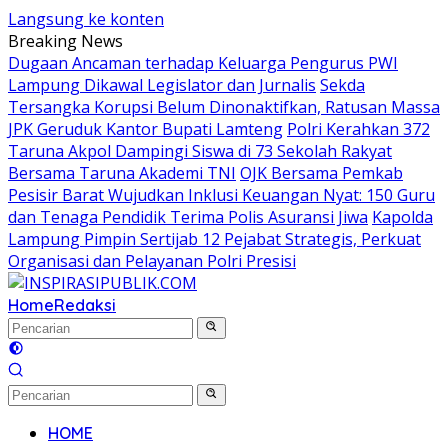
Langsung ke konten
Breaking News
Dugaan Ancaman terhadap Keluarga Pengurus PWI
Lampung Dikawal Legislator dan Jurnalis
Sekda
Tersangka Korupsi Belum Dinonaktifkan, Ratusan Massa
JPK Geruduk Kantor Bupati Lamteng
Polri Kerahkan 372
Taruna Akpol Dampingi Siswa di 73 Sekolah Rakyat
Bersama Taruna Akademi TNI
OJK Bersama Pemkab
Pesisir Barat Wujudkan Inklusi Keuangan Nyat: 150 Guru
dan Tenaga Pendidik Terima Polis Asuransi Jiwa
Kapolda
Lampung Pimpin Sertijab 12 Pejabat Strategis, Perkuat
Organisasi dan Pelayanan Polri Presisi
Home
Redaksi
HOME