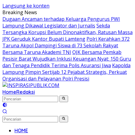
Langsung ke konten
Breaking News
Dugaan Ancaman terhadap Keluarga Pengurus PWI
Lampung Dikawal Legislator dan Jurnalis
Sekda
Tersangka Korupsi Belum Dinonaktifkan, Ratusan Massa
JPK Geruduk Kantor Bupati Lamteng
Polri Kerahkan 372
Taruna Akpol Dampingi Siswa di 73 Sekolah Rakyat
Bersama Taruna Akademi TNI
OJK Bersama Pemkab
Pesisir Barat Wujudkan Inklusi Keuangan Nyat: 150 Guru
dan Tenaga Pendidik Terima Polis Asuransi Jiwa
Kapolda
Lampung Pimpin Sertijab 12 Pejabat Strategis, Perkuat
Organisasi dan Pelayanan Polri Presisi
Home
Redaksi
HOME