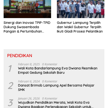
Sinergi dan Inovasi TPIP-TPID
Gubernur Lampung Terpilih
Dukung Swasembada
dan Wakil Gubernur Terpilih
Pangan & Pertumbuhan
Ikuti Gladi Prosesi Pelantikan
Inklusif Di Sumatera
PENDIDIKAN
1
Februari 8, 2025
0 Komentar
Wali Kota Bandarlampung Eva Dwiana Resmikan
Empat Gedung Sekolah Baru
2
Februari 6, 2024
0 Komentar
Dansat Brimob Lampung Apel Bersama Pelajar
SMK
3
Januari 26, 2026
0 Komentar
Wujudkan Pendidikan Merata, Wali Kota Eva
Dwiana Bagikan Perlengkapan Sekolah untuk