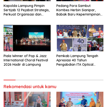
Kapolda Lampung Pimpin
Pedang Pora Sambut
Sertijab 12 Pejabat Strategis,
Kombes Herbin Sianipar,
Perkuat Organisasi dan
Babak Baru Kepemimpinan
Pelayanan Polri Presisi
di Polresta Bandar Lampung
Piala Winner of Pop & Jazz
Pemkab Lampung Tengah
International Choral Festival
Apresiasi 40 Tahun
2026 Hadir di Lampung
Pengabdian ITA Optical
Group dalam Pelayanan
Kesehatan Mata
Rekomendasi untuk kamu