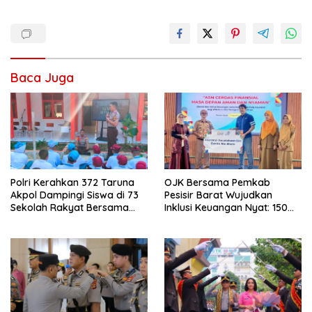
Baca Juga
Polri Kerahkan 372 Taruna
OJK Bersama Pemkab
Akpol Dampingi Siswa di 73
Pesisir Barat Wujudkan
Sekolah Rakyat Bersama
Inklusi Keuangan Nyat: 150
Taruna Akademi TNI
Guru dan Tenaga Pendidik
Terima Polis Asuransi Jiwa