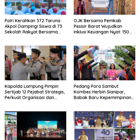
Polri Kerahkan 372 Taruna
OJK Bersama Pemkab
Akpol Dampingi Siswa di 73
Pesisir Barat Wujudkan
Sekolah Rakyat Bersama
Inklusi Keuangan Nyat: 150
Taruna Akademi TNI
Guru dan Tenaga Pendidik
Terima Polis Asuransi Jiwa
Kapolda Lampung Pimpin
Pedang Pora Sambut
Sertijab 12 Pejabat Strategis,
Kombes Herbin Sianipar,
Perkuat Organisasi dan
Babak Baru Kepemimpinan
Pelayanan Polri Presisi
di Polresta Bandar Lampung