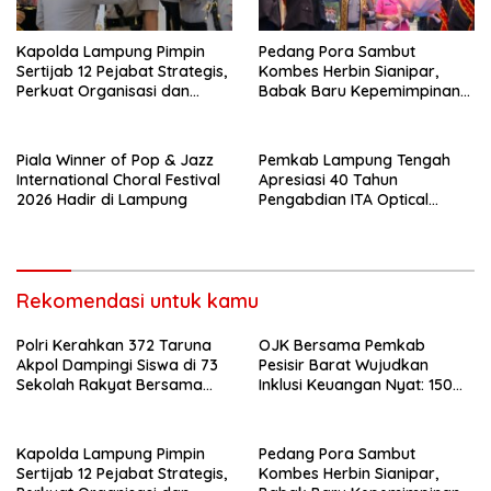
Kapolda Lampung Pimpin
Pedang Pora Sambut
Sertijab 12 Pejabat Strategis,
Kombes Herbin Sianipar,
Perkuat Organisasi dan
Babak Baru Kepemimpinan
Pelayanan Polri Presisi
di Polresta Bandar Lampung
Piala Winner of Pop & Jazz
Pemkab Lampung Tengah
International Choral Festival
Apresiasi 40 Tahun
2026 Hadir di Lampung
Pengabdian ITA Optical
Group dalam Pelayanan
Kesehatan Mata
Rekomendasi untuk kamu
Polri Kerahkan 372 Taruna
OJK Bersama Pemkab
Akpol Dampingi Siswa di 73
Pesisir Barat Wujudkan
Sekolah Rakyat Bersama
Inklusi Keuangan Nyat: 150
Taruna Akademi TNI
Guru dan Tenaga Pendidik
Terima Polis Asuransi Jiwa
Kapolda Lampung Pimpin
Pedang Pora Sambut
Sertijab 12 Pejabat Strategis,
Kombes Herbin Sianipar,