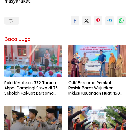
masyarakat.
Baca Juga
Polri Kerahkan 372 Taruna
OJK Bersama Pemkab
Akpol Dampingi Siswa di 73
Pesisir Barat Wujudkan
Sekolah Rakyat Bersama
Inklusi Keuangan Nyat: 150
Taruna Akademi TNI
Guru dan Tenaga Pendidik
Terima Polis Asuransi Jiwa