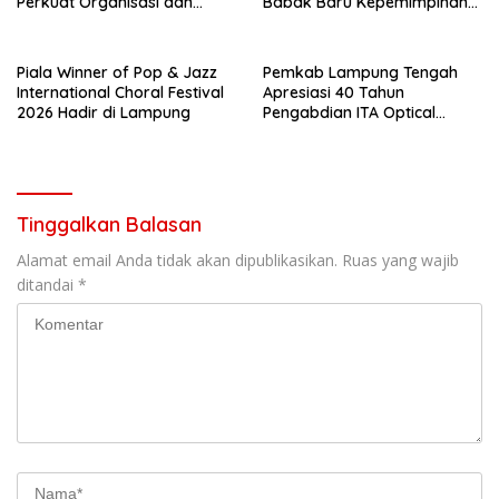
Perkuat Organisasi dan
Babak Baru Kepemimpinan
Pelayanan Polri Presisi
di Polresta Bandar Lampung
Piala Winner of Pop & Jazz
Pemkab Lampung Tengah
International Choral Festival
Apresiasi 40 Tahun
2026 Hadir di Lampung
Pengabdian ITA Optical
Group dalam Pelayanan
Kesehatan Mata
Tinggalkan Balasan
Alamat email Anda tidak akan dipublikasikan.
Ruas yang wajib
ditandai
*