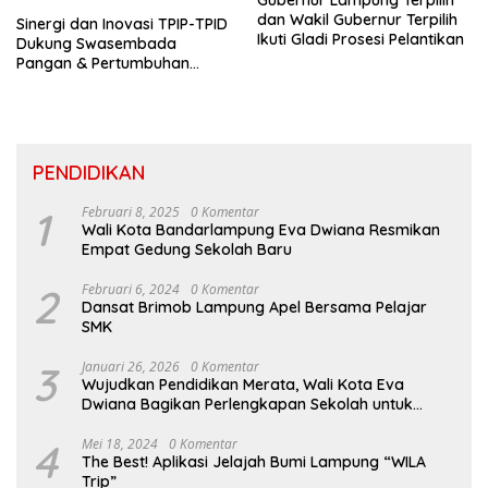
dan Wakil Gubernur Terpilih
Sinergi dan Inovasi TPIP-TPID
Ikuti Gladi Prosesi Pelantikan
Dukung Swasembada
Pangan & Pertumbuhan
Inklusif Di Sumatera
PENDIDIKAN
1
Februari 8, 2025
0 Komentar
Wali Kota Bandarlampung Eva Dwiana Resmikan
Empat Gedung Sekolah Baru
2
Februari 6, 2024
0 Komentar
Dansat Brimob Lampung Apel Bersama Pelajar
SMK
3
Januari 26, 2026
0 Komentar
Wujudkan Pendidikan Merata, Wali Kota Eva
Dwiana Bagikan Perlengkapan Sekolah untuk
Ribuan Siswa SD dan SMP
4
Mei 18, 2024
0 Komentar
The Best! Aplikasi Jelajah Bumi Lampung “WILA
Trip”