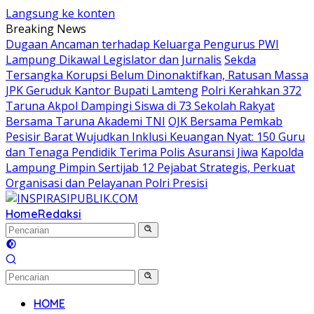
Langsung ke konten
Breaking News
Dugaan Ancaman terhadap Keluarga Pengurus PWI
Lampung Dikawal Legislator dan Jurnalis
Sekda
Tersangka Korupsi Belum Dinonaktifkan, Ratusan Massa
JPK Geruduk Kantor Bupati Lamteng
Polri Kerahkan 372
Taruna Akpol Dampingi Siswa di 73 Sekolah Rakyat
Bersama Taruna Akademi TNI
OJK Bersama Pemkab
Pesisir Barat Wujudkan Inklusi Keuangan Nyat: 150 Guru
dan Tenaga Pendidik Terima Polis Asuransi Jiwa
Kapolda
Lampung Pimpin Sertijab 12 Pejabat Strategis, Perkuat
Organisasi dan Pelayanan Polri Presisi
Home
Redaksi
HOME