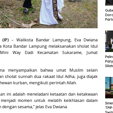
Gub
Doro
Part
Perk
Pan
(IP)
– Walikota Bandar Lampung, Eva Dwiana
 Kota Bandar Lampung melaksanakan sholat Idul
 Mini Way Dadi Kecamatan Sukarame, Jumat
Peli
Panj
Sila
ana menyampaikan bahwa umat Muslim selain
Mitr
n sholat sunnah dua rakaat Idul Adha, juga diajak
ewan kurban, mengikuti perintah Allah.
aan ini adalah meneladani ketaatan dan ketakwaan
 menjadi momen untuk melatih keikhlasan dalam
Sine
 dengan sesama,” jelas Eva Dwiana.
TPIP
Swa