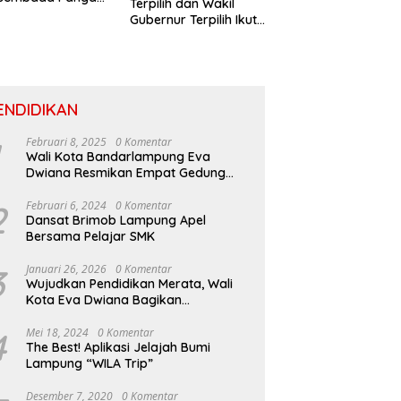
Terpilih dan Wakil
ertumbuhan
Gubernur Terpilih Ikuti
usif Di Sumatera
Gladi Prosesi
Pelantikan
ENDIDIKAN
Februari 8, 2025
0 Komentar
Wali Kota Bandarlampung Eva
Dwiana Resmikan Empat Gedung
Sekolah Baru
2
Februari 6, 2024
0 Komentar
Dansat Brimob Lampung Apel
Bersama Pelajar SMK
3
Januari 26, 2026
0 Komentar
Wujudkan Pendidikan Merata, Wali
Kota Eva Dwiana Bagikan
Perlengkapan Sekolah untuk Ribuan
Siswa SD dan SMP
4
Mei 18, 2024
0 Komentar
The Best! Aplikasi Jelajah Bumi
Lampung “WILA Trip”
Desember 7, 2020
0 Komentar