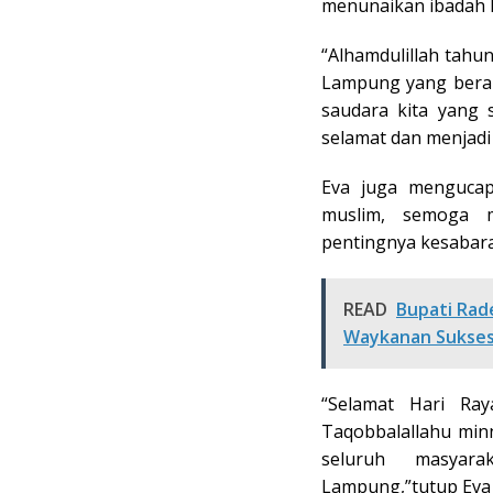
menunaikan ibadah h
“Alhamdulillah tahun
Lampung yang beran
saudara kita yang 
selamat dan menjadi
Eva juga mengucap
muslim, semoga m
pentingnya kesabara
READ
Bupati Rad
Waykanan Sukses
“Selamat Hari Ray
Taqobbalallahu min
seluruh masyar
Lampung,”tutup Eva