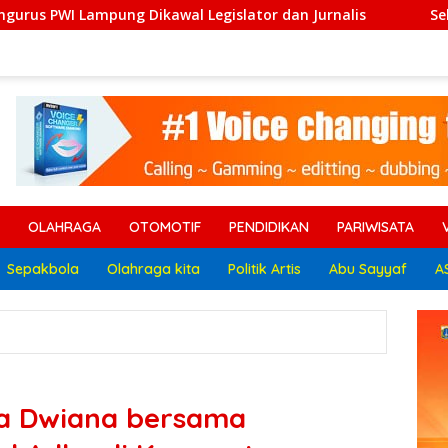
gislator dan Jurnalis
Sekda Tersangka Korupsi Belum
OLAHRAGA
OTOMOTIF
PENDIDIKAN
PARIWISATA
Sepakbola
Olahraga kita
Politik Artis
Abu Sayyaf
A
va Dwiana bersama