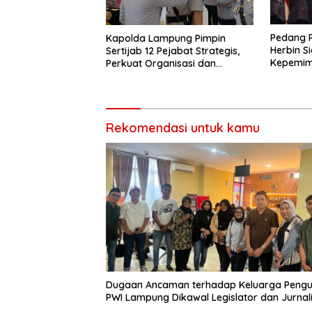
Pedang 
Kapolda Lampung Pimpin
Herbin S
Sertijab 12 Pejabat Strategis,
Kepemimp
Perkuat Organisasi dan
Bandar 
Pelayanan Polri Presisi
Rekomendasi untuk kamu
Dugaan Ancaman terhadap Keluarga Pengu
PWI Lampung Dikawal Legislator dan Jurnal