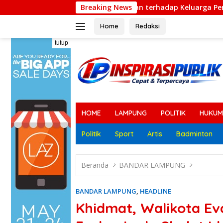
Langsung
 Ancaman terhadap Keluarga Pengurus PWI Lampung Dikawal Le
Breaking News
ke
konten
Home
Redaksi
tutup
HOME
LAMPUNG
POLITIK
HUKUM
Politik
Sport
Artis
Badminton
Beranda
BANDAR LAMPUNG
BANDAR LAMPUNG
,
HEADLINE
Khidmat, Walikota E