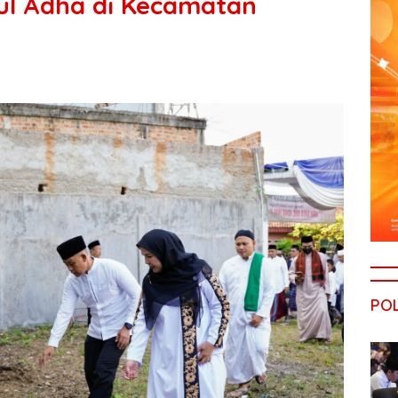
ul Adha di Kecamatan
POL