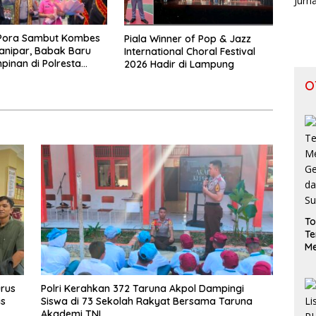
Pora Sambut Kombes
Piala Winner of Pop & Jazz
ianipar, Babak Baru
International Choral Festival
inan di Polresta
2026 Hadir di Lampung
Lampung
O
To
Te
Me
Ge
da
S
rus
Polri Kerahkan 372 Taruna Akpol Dampingi
is
Siswa di 73 Sekolah Rakyat Bersama Taruna
Akademi TNI