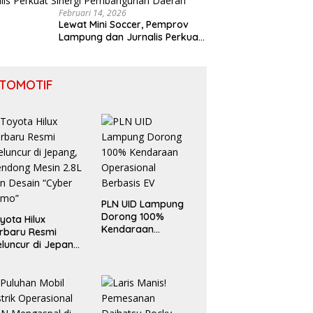
Februari 14, 2026
Lewat Mini Soccer, Pemprov
Lampung dan Jurnalis Perkuat
Sinergi Pembangunan Daerah
TOMOTIF
PLN UID Lampung
Dorong 100%
yota Hilux
Kendaraan
rbaru Resmi
Operasional
luncur di Jepang,
Berbasis EV
ndong Mesin 2.8L
n Desain “Cyber
umo”