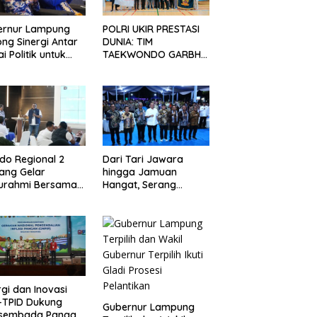
ernur Lampung
POLRI UKIR PRESTASI
ng Sinergi Antar
DUNIA: TIM
ai Politik untuk
TAEKWONDO GARBHA
uat Ketahanan
PRESISI JUARA UMUM
gan
DI JEPANG
ndo Regional 2
Dari Tari Jawara
ang Gelar
hingga Jamuan
turahmi Bersama
Hangat, Serang
a Media
Menyambut Insan Pers
di Welcome Dinner
HPN 2026
rgi dan Inovasi
-TPID Dukung
Gubernur Lampung
sembada Pangan