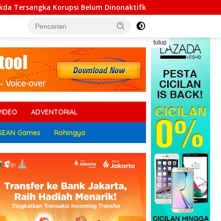
 Dinonaktifkan, Ratusan Massa JPK Geruduk Kantor Bupati Lam
tutup
VIDEO
ADVENTORIAL
SEAN Games
Rohingya