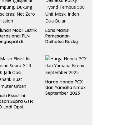
luhan Mobil Listrik
Laris Manis!
erasional PLN
Pemesanan
ngaspal di
Daihatsu Rocky
ampung, Dukung
Hybrid Tembus 500
selerasi Net Zero
Unit Meski Inden
ission
Dua Bulan
Harga Honda PCX
dan Yamaha Nmax
September 2025
sih Eksis! Ini
asan Supra GTR
0 Jadi Opsi
narik Buat
omuter Urban