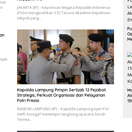
uti
an
JAKARTA (IP) – Kepolisian Negara Republik Indonesia
(Polri) mengerahkan 372 Taruna Akademi Kepolisian
(Akpol) yang…
Pu
Op
an
Me
a
L
Ak
Em
ntah
Kapolda Lampung Pimpin Sertijab 12 Pejabat
Ma
Strategis, Perkuat Organisasi dan Pelayanan
Al
Polri Presisi
15
Me
BANDAR LAMPUNG (IP) – Kapolda Lampung Irjen Pol.
K
Helfi Assegaf memimpin langsung upacara Serah
Terima…