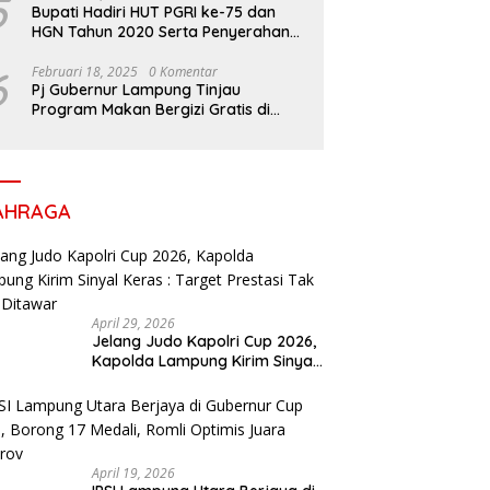
5
Bupati Hadiri HUT PGRI ke-75 dan
HGN Tahun 2020 Serta Penyerahan
Penghargaan
6
Februari 18, 2025
0 Komentar
Pj Gubernur Lampung Tinjau
Program Makan Bergizi Gratis di
Sekolah, Dukung Generasi Sehat dan
Cerdas
AHRAGA
April 29, 2026
Jelang Judo Kapolri Cup 2026,
Kapolda Lampung Kirim Sinyal
Keras : Target Prestasi Tak
Bisa Ditawar
April 19, 2026