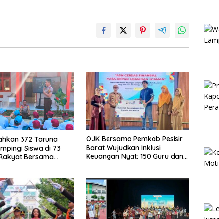
OJK Bersama Pemkab Pesisir
rahkan 372 Taruna
Barat Wujudkan Inklusi
mpingi Siswa di 73
Keuangan Nyat: 150 Guru dan
 Rakyat Bersama
Tenaga Pendidik Terima Polis
Akademi TNI
Asuransi Jiwa