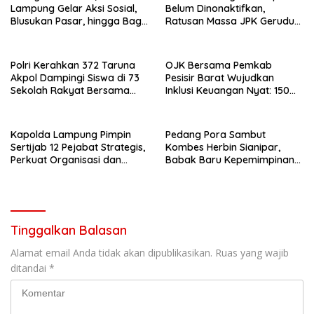
Lampung Gelar Aksi Sosial,
Belum Dinonaktifkan,
Blusukan Pasar, hingga Bagi-
Ratusan Massa JPK Geruduk
Bagi BBM Gratis
Kantor Bupati Lamteng
Polri Kerahkan 372 Taruna
OJK Bersama Pemkab
Akpol Dampingi Siswa di 73
Pesisir Barat Wujudkan
Sekolah Rakyat Bersama
Inklusi Keuangan Nyat: 150
Taruna Akademi TNI
Guru dan Tenaga Pendidik
Terima Polis Asuransi Jiwa
Kapolda Lampung Pimpin
Pedang Pora Sambut
Sertijab 12 Pejabat Strategis,
Kombes Herbin Sianipar,
Perkuat Organisasi dan
Babak Baru Kepemimpinan
Pelayanan Polri Presisi
di Polresta Bandar Lampung
Tinggalkan Balasan
Alamat email Anda tidak akan dipublikasikan.
Ruas yang wajib
ditandai
*