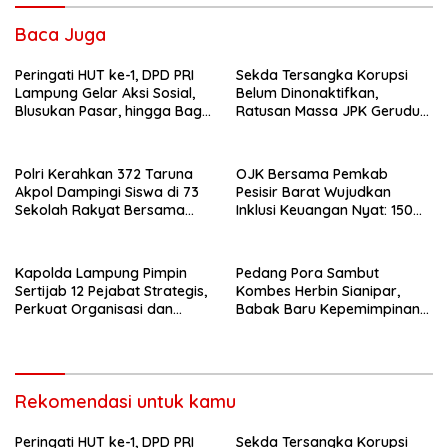
Baca Juga
Peringati HUT ke-1, DPD PRI
Sekda Tersangka Korupsi
Lampung Gelar Aksi Sosial,
Belum Dinonaktifkan,
Blusukan Pasar, hingga Bagi-
Ratusan Massa JPK Geruduk
Bagi BBM Gratis
Kantor Bupati Lamteng
Polri Kerahkan 372 Taruna
OJK Bersama Pemkab
Akpol Dampingi Siswa di 73
Pesisir Barat Wujudkan
Sekolah Rakyat Bersama
Inklusi Keuangan Nyat: 150
Taruna Akademi TNI
Guru dan Tenaga Pendidik
Terima Polis Asuransi Jiwa
Kapolda Lampung Pimpin
Pedang Pora Sambut
Sertijab 12 Pejabat Strategis,
Kombes Herbin Sianipar,
Perkuat Organisasi dan
Babak Baru Kepemimpinan
Pelayanan Polri Presisi
di Polresta Bandar Lampung
Rekomendasi untuk kamu
Peringati HUT ke-1, DPD PRI
Sekda Tersangka Korupsi