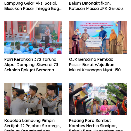
Lampung Gelar Aksi Sosial,
Belum Dinonaktifkan,
Blusukan Pasar, hingga Bagi-
Ratusan Massa JPK Geruduk
Bagi BBM Gratis
Kantor Bupati Lamteng
Polri Kerahkan 372 Taruna
OJK Bersama Pemkab
Akpol Dampingi Siswa di 73
Pesisir Barat Wujudkan
Sekolah Rakyat Bersama
Inklusi Keuangan Nyat: 150
Taruna Akademi TNI
Guru dan Tenaga Pendidik
Terima Polis Asuransi Jiwa
Kapolda Lampung Pimpin
Pedang Pora Sambut
Sertijab 12 Pejabat Strategis,
Kombes Herbin Sianipar,