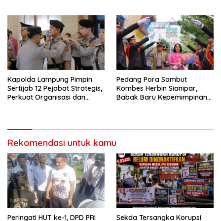
Taruna Akademi TNI
Guru dan Tenaga Pendidik
Terima Polis Asuransi Jiwa
Kapolda Lampung Pimpin
Pedang Pora Sambut
Sertijab 12 Pejabat Strategis,
Kombes Herbin Sianipar,
Perkuat Organisasi dan
Babak Baru Kepemimpinan
Pelayanan Polri Presisi
di Polresta Bandar Lampung
Rekomendasi untuk kamu
Peringati HUT ke-1, DPD PRI
Sekda Tersangka Korupsi