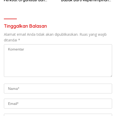
Perkuat Organisasi dan
Babak Baru Kepemimpinan
Pelayanan Polri Presisi
di Polresta Bandar Lampung
Tinggalkan Balasan
Alamat email Anda tidak akan dipublikasikan.
Ruas yang wajib
ditandai
*