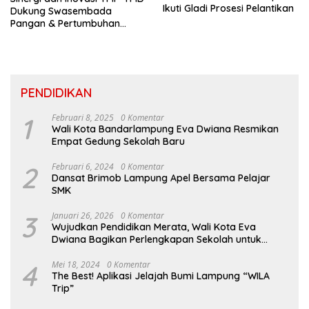
Ikuti Gladi Prosesi Pelantikan
Dukung Swasembada
Pangan & Pertumbuhan
Inklusif Di Sumatera
PENDIDIKAN
1
Februari 8, 2025
0 Komentar
Wali Kota Bandarlampung Eva Dwiana Resmikan
Empat Gedung Sekolah Baru
2
Februari 6, 2024
0 Komentar
Dansat Brimob Lampung Apel Bersama Pelajar
SMK
3
Januari 26, 2026
0 Komentar
Wujudkan Pendidikan Merata, Wali Kota Eva
Dwiana Bagikan Perlengkapan Sekolah untuk
Ribuan Siswa SD dan SMP
4
Mei 18, 2024
0 Komentar
The Best! Aplikasi Jelajah Bumi Lampung “WILA
Trip”