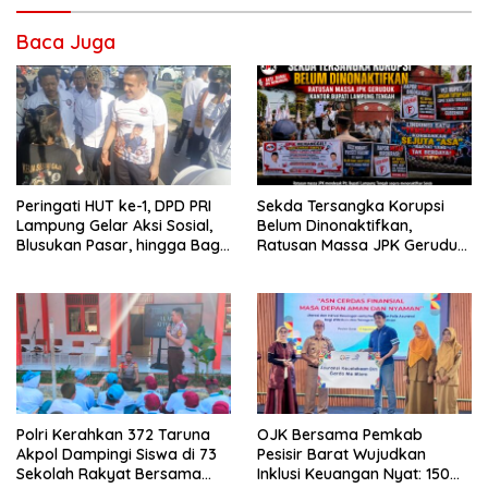
Baca Juga
Peringati HUT ke-1, DPD PRI
Sekda Tersangka Korupsi
Lampung Gelar Aksi Sosial,
Belum Dinonaktifkan,
Blusukan Pasar, hingga Bagi-
Ratusan Massa JPK Geruduk
Bagi BBM Gratis
Kantor Bupati Lamteng
Polri Kerahkan 372 Taruna
OJK Bersama Pemkab
Akpol Dampingi Siswa di 73
Pesisir Barat Wujudkan
Sekolah Rakyat Bersama
Inklusi Keuangan Nyat: 150