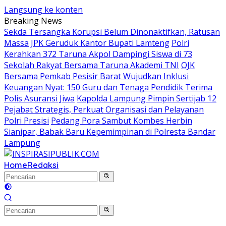
Langsung ke konten
Breaking News
Sekda Tersangka Korupsi Belum Dinonaktifkan, Ratusan
Massa JPK Geruduk Kantor Bupati Lamteng
Polri
Kerahkan 372 Taruna Akpol Dampingi Siswa di 73
Sekolah Rakyat Bersama Taruna Akademi TNI
OJK
Bersama Pemkab Pesisir Barat Wujudkan Inklusi
Keuangan Nyat: 150 Guru dan Tenaga Pendidik Terima
Polis Asuransi Jiwa
Kapolda Lampung Pimpin Sertijab 12
Pejabat Strategis, Perkuat Organisasi dan Pelayanan
Polri Presisi
Pedang Pora Sambut Kombes Herbin
Sianipar, Babak Baru Kepemimpinan di Polresta Bandar
Lampung
Home
Redaksi