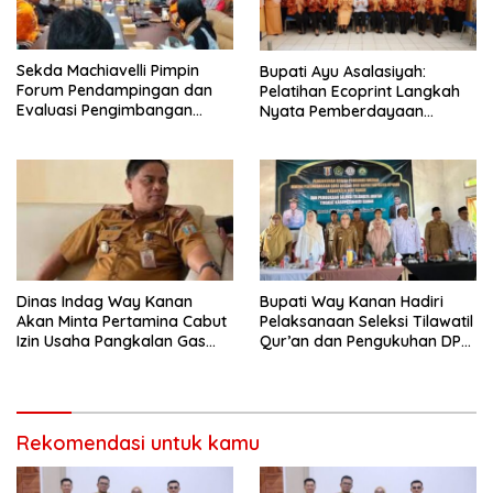
Sekda Machiavelli Pimpin
Bupati Ayu Asalasiyah:
Forum Pendampingan dan
Pelatihan Ecoprint Langkah
Evaluasi Pengimbangan
Nyata Pemberdayaan
Revitalisasi Bahasa Daerah
Perempuan
Dinas Indag Way Kanan
Bupati Way Kanan Hadiri
Akan Minta Pertamina Cabut
Pelaksanaan Seleksi Tilawatil
Izin Usaha Pangkalan Gas
Qur’an dan Pengukuhan DPD
LPG 3 Kg Nakal
IPQAH
Rekomendasi untuk kamu