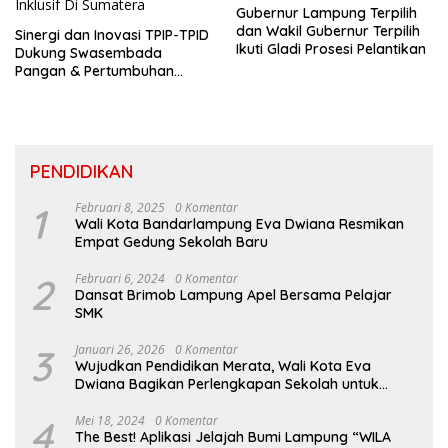
Gubernur Lampung Terpilih
dan Wakil Gubernur Terpilih
Sinergi dan Inovasi TPIP-TPID
Ikuti Gladi Prosesi Pelantikan
Dukung Swasembada
Pangan & Pertumbuhan
Inklusif Di Sumatera
PENDIDIKAN
1
Februari 8, 2025
0 Komentar
Wali Kota Bandarlampung Eva Dwiana Resmikan
Empat Gedung Sekolah Baru
2
Februari 6, 2024
0 Komentar
Dansat Brimob Lampung Apel Bersama Pelajar
SMK
3
Januari 26, 2026
0 Komentar
Wujudkan Pendidikan Merata, Wali Kota Eva
Dwiana Bagikan Perlengkapan Sekolah untuk
Ribuan Siswa SD dan SMP
4
Mei 18, 2024
0 Komentar
The Best! Aplikasi Jelajah Bumi Lampung “WILA