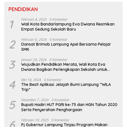
PENDIDIKAN
1
Februari 8, 2025
0 Komentar
Wali Kota Bandarlampung Eva Dwiana Resmikan
Empat Gedung Sekolah Baru
2
Februari 6, 2024
0 Komentar
Dansat Brimob Lampung Apel Bersama Pelajar
SMK
3
Januari 26, 2026
0 Komentar
Wujudkan Pendidikan Merata, Wali Kota Eva
Dwiana Bagikan Perlengkapan Sekolah untuk
Ribuan Siswa SD dan SMP
4
Mei 18, 2024
0 Komentar
The Best! Aplikasi Jelajah Bumi Lampung “WILA
Trip”
5
Desember 7, 2020
0 Komentar
Bupati Hadiri HUT PGRI ke-75 dan HGN Tahun 2020
Serta Penyerahan Penghargaan
6
Februari 18, 2025
0 Komentar
Pj Gubernur Lampung Tinjau Program Makan