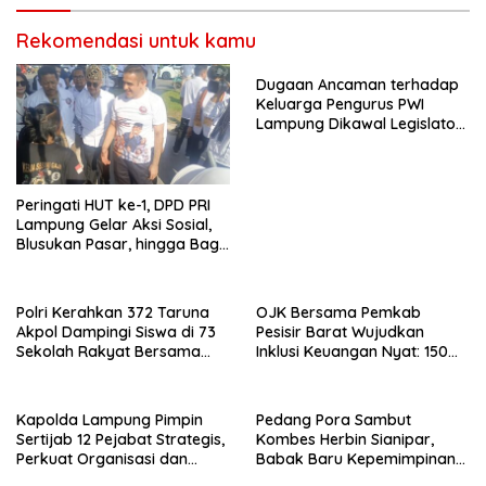
Rekomendasi untuk kamu
Dugaan Ancaman terhadap
Keluarga Pengurus PWI
Lampung Dikawal Legislator
dan Jurnalis
Peringati HUT ke-1, DPD PRI
Lampung Gelar Aksi Sosial,
Blusukan Pasar, hingga Bagi-
Bagi BBM Gratis
Polri Kerahkan 372 Taruna
OJK Bersama Pemkab
Akpol Dampingi Siswa di 73
Pesisir Barat Wujudkan
Sekolah Rakyat Bersama
Inklusi Keuangan Nyat: 150
Taruna Akademi TNI
Guru dan Tenaga Pendidik
Terima Polis Asuransi Jiwa
Kapolda Lampung Pimpin
Pedang Pora Sambut
Sertijab 12 Pejabat Strategis,
Kombes Herbin Sianipar,
Perkuat Organisasi dan
Babak Baru Kepemimpinan
Pelayanan Polri Presisi
di Polresta Bandar Lampung