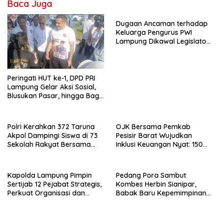
Baca Juga
Dugaan Ancaman terhadap
Keluarga Pengurus PWI
Lampung Dikawal Legislator
dan Jurnalis
Peringati HUT ke-1, DPD PRI
Lampung Gelar Aksi Sosial,
Blusukan Pasar, hingga Bagi-
Bagi BBM Gratis
Polri Kerahkan 372 Taruna
OJK Bersama Pemkab
Akpol Dampingi Siswa di 73
Pesisir Barat Wujudkan
Sekolah Rakyat Bersama
Inklusi Keuangan Nyat: 150
Taruna Akademi TNI
Guru dan Tenaga Pendidik
Terima Polis Asuransi Jiwa
Kapolda Lampung Pimpin
Pedang Pora Sambut
Sertijab 12 Pejabat Strategis,
Kombes Herbin Sianipar,
Perkuat Organisasi dan
Babak Baru Kepemimpinan
Pelayanan Polri Presisi
di Polresta Bandar Lampung